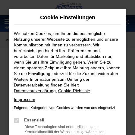
Zum
Hauptinhalt
Cookie Einstellungen
springen
0
MENÜ
Wir nutzen Cookies, um Ihnen die bestmögliche
Nutzung unserer Webseite zu ermöglichen und unsere
Startseite
Fahrzeugangebote
Fahrzeugmarkt
Kommunikation mit Ihnen zu verbessern. Wir
berücksichtigen hierbei Ihre Präferenzen und
verarbeiten Daten für Marketing und Statistiken nur,
wenn Sie uns Ihre Einwilligung geben. Wenn Sie zu
Fahrzeugmarkt
einem späteren Zeitpunkt Ihre Meinung ändern, können
Sie die Einwilligung jederzeit für die Zukunft widerrufen.
Weitere Informationen zum Umfang der
Datenverarbeitung finden Sie hier:
Datenschutzerklärung
,
Cookie-Richtlinie
.
Fehler: Network Error
Impressum
Folgende Kategorien von Cookies werden von uns eingesetzt:
Beim Laden ist ein Fehler aufgetreten.
Hier sind ein paar Tipps, die dir helfen können:
Essentiell
Diese Technologien sind erforderlich, um die
Überprüfe deine Firewall und deine
Kernfunktionalität der Webseite zu gewährleisten.