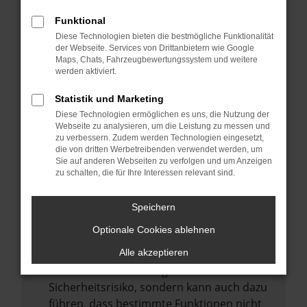
Internetverbindung.
Funktional
Laden andere Webseiten, zum Beispiel
Diese Technologien bieten die bestmögliche Funktionalität
deine Suchmaschine?
der Webseite. Services von Drittanbietern wie Google
Prüfe deine Browsererweiterungen.
Maps, Chats, Fahrzeugbewertungssystem und weitere
werden aktiviert.
Manche Erweiterungen, wie Werbeblocker,
können das Laden bestimmter Seiten
Statistik und Marketing
verhindern. Funktioniert die Seite in einem
Diese Technologien ermöglichen es uns, die Nutzung der
anderen Browser oder in einem privaten
Webseite zu analysieren, um die Leistung zu messen und
zu verbessern. Zudem werden Technologien eingesetzt,
Fenster?
die von dritten Werbetreibenden verwendet werden, um
Sie auf anderen Webseiten zu verfolgen und um Anzeigen
Starte dein Gerät neu.
zu schalten, die für Ihre Interessen relevant sind.
Das kann manchmal helfen,
vorübergehende Probleme zu beheben.
Speichern
Stelle sicher, dass dein Browser und dein
Optionale Cookies ablehnen
Betriebssystem auf dem neuesten Stand
sind.
Alle akzeptieren
Veraltete Software birgt nicht nur ein
Sicherheitsrisiko, sondern kann auch dazu
führen, dass bestimmte Funktionen nicht