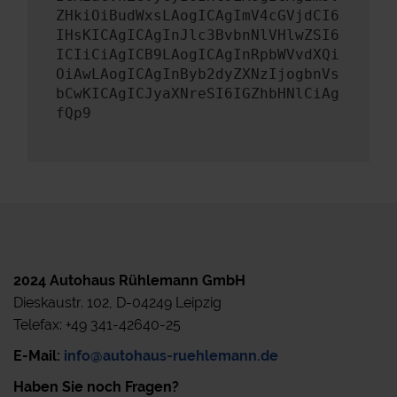
ZHkiOiBudWxsLAogICAgImV4cGVjdCI6
IHsKICAgICAgInJlc3BvbnNlVHlwZSI6
ICIiCiAgICB9LAogICAgInRpbWVvdXQi
OiAwLAogICAgInByb2dyZXNzIjogbnVs
bCwKICAgICJyaXNreSI6IGZhbHNlCiAg
fQp9
2024 Autohaus Rühlemann GmbH
Dieskaustr. 102, D-04249 Leipzig
Telefax: +49 341-42640-25
E-Mail:
info@autohaus-ruehlemann.de
Haben Sie noch Fragen?