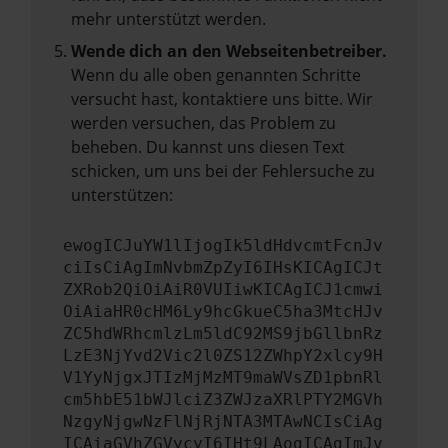
mehr unterstützt werden.
Wende dich an den Webseitenbetreiber.
Wenn du alle oben genannten Schritte
versucht hast, kontaktiere uns bitte. Wir
werden versuchen, das Problem zu
beheben. Du kannst uns diesen Text
schicken, um uns bei der Fehlersuche zu
unterstützen:
ewogICJuYW1lIjogIk5ldHdvcmtFcnJv
ciIsCiAgImNvbmZpZyI6IHsKICAgICJt
ZXRob2QiOiAiR0VUIiwKICAgICJ1cmwi
OiAiaHR0cHM6Ly9hcGkueC5ha3MtcHJv
ZC5hdWRhcmlzLm5ldC92MS9jbGllbnRz
LzE3NjYvd2Vic2l0ZS12ZWhpY2xlcy9H
V1YyNjgxJTIzMjMzMT9maWVsZD1pbnRl
cm5hbE51bWJlciZ3ZWJzaXRlPTY2MGVh
NzgyNjgwNzFlNjRjNTA3MTAwNCIsCiAg
ICAiaGVhZGVycyI6IHt9LAogICAgImJv