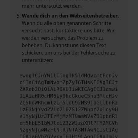
mehr unterstützt werden.
Wende dich an den Webseitenbetreiber.
Wenn du alle oben genannten Schritte
versucht hast, kontaktiere uns bitte. Wir
werden versuchen, das Problem zu
beheben. Du kannst uns diesen Text
schicken, um uns bei der Fehlersuche zu
unterstützen:
ewogICJuYW1lIjogIk5ldHdvcmtFcnJv
ciIsCiAgImNvbmZpZyI6IHsKICAgICJt
ZXRob2QiOiAiR0VUIiwKICAgICJ1cmwi
OiAiaHR0cHM6Ly9hcGkueC5ha3MtcHJv
ZC5hdWRhcmlzLm5ldC92MS9jbGllbnRz
LzE3NjYvd2Vic2l0ZS12ZWhpY2xlcy9H
V1YyNjUzJTIzMjMzMT9maWVsZD1pbnRl
cm5hbE51bWJlciZ3ZWJzaXRlPTY2MGVh
NzgyNjgwNzFlNjRjNTA3MTAwNCIsCiAg
ICAiaGVhZGVycyI6IHt9LAogICAgImJv