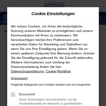
Zum
Hauptinhalt
Cookie Einstellungen
springen
0
MENÜ
Wir nutzen Cookies, um Ihnen die bestmögliche
Nutzung unserer Webseite zu ermöglichen und unsere
Startseite
Fahrzeugangebote
Fahrzeugmarkt
Kommunikation mit Ihnen zu verbessern. Wir
berücksichtigen hierbei Ihre Präferenzen und
verarbeiten Daten für Marketing und Statistiken nur,
wenn Sie uns Ihre Einwilligung geben. Wenn Sie zu
Fahrzeugmarkt
einem späteren Zeitpunkt Ihre Meinung ändern, können
Sie die Einwilligung jederzeit für die Zukunft widerrufen.
Weitere Informationen zum Umfang der
Datenverarbeitung finden Sie hier:
Datenschutzerklärung
,
Cookie-Richtlinie
.
Fehler: Network Error
Impressum
Folgende Kategorien von Cookies werden von uns eingesetzt:
Beim Laden ist ein Fehler aufgetreten.
Hier sind ein paar Tipps, die dir helfen können:
Essentiell
Diese Technologien sind erforderlich, um die
Überprüfe deine Firewall und deine
Kernfunktionalität der Webseite zu gewährleisten.