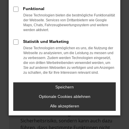
Internetverbindung.
Funktional
Laden andere Webseiten, zum Beispiel
Diese Technologien bieten die bestmögliche Funktionalität
deine Suchmaschine?
der Webseite. Services von Drittanbietern wie Google
Prüfe deine Browsererweiterungen.
Maps, Chats, Fahrzeugbewertungssystem und weitere
werden aktiviert.
Manche Erweiterungen, wie Werbeblocker,
können das Laden bestimmter Seiten
Statistik und Marketing
verhindern. Funktioniert die Seite in einem
Diese Technologien ermöglichen es uns, die Nutzung der
anderen Browser oder in einem privaten
Webseite zu analysieren, um die Leistung zu messen und
zu verbessern. Zudem werden Technologien eingesetzt,
Fenster?
die von dritten Werbetreibenden verwendet werden, um
Sie auf anderen Webseiten zu verfolgen und um Anzeigen
Starte dein Gerät neu.
zu schalten, die für Ihre Interessen relevant sind.
Das kann manchmal helfen,
vorübergehende Probleme zu beheben.
Speichern
Stelle sicher, dass dein Browser und dein
Optionale Cookies ablehnen
Betriebssystem auf dem neuesten Stand
sind.
Alle akzeptieren
Veraltete Software birgt nicht nur ein
Sicherheitsrisiko, sondern kann auch dazu
führen, dass bestimmte Funktionen nicht