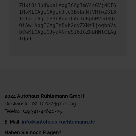
ZHkiOiBudWxsLAogICAgImV4cGVjdCI6
IHsKICAgICAgInJlc3BvbnNlVHlwZSI6
ICIiCiAgICB9LAogICAgInRpbWVvdXQi
OiAwLAogICAgInByb2dyZXNzIjogbnVs
bCwKICAgICJyaXNreSI6IGZhbHNlCiAg
fQp9
2024 Autohaus Rühlemann GmbH
Dieskaustr. 102, D-04249 Leipzig
Telefax: +49 341-42640-25
E-Mail:
info@autohaus-ruehlemann.de
Haben Sie noch Fragen?