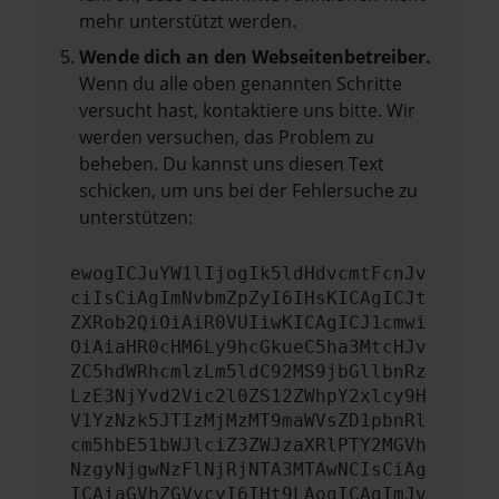
mehr unterstützt werden.
Wende dich an den Webseitenbetreiber.
Wenn du alle oben genannten Schritte
versucht hast, kontaktiere uns bitte. Wir
werden versuchen, das Problem zu
beheben. Du kannst uns diesen Text
schicken, um uns bei der Fehlersuche zu
unterstützen:
ewogICJuYW1lIjogIk5ldHdvcmtFcnJv
ciIsCiAgImNvbmZpZyI6IHsKICAgICJt
ZXRob2QiOiAiR0VUIiwKICAgICJ1cmwi
OiAiaHR0cHM6Ly9hcGkueC5ha3MtcHJv
ZC5hdWRhcmlzLm5ldC92MS9jbGllbnRz
LzE3NjYvd2Vic2l0ZS12ZWhpY2xlcy9H
V1YzNzk5JTIzMjMzMT9maWVsZD1pbnRl
cm5hbE51bWJlciZ3ZWJzaXRlPTY2MGVh
NzgyNjgwNzFlNjRjNTA3MTAwNCIsCiAg
ICAiaGVhZGVycyI6IHt9LAogICAgImJv