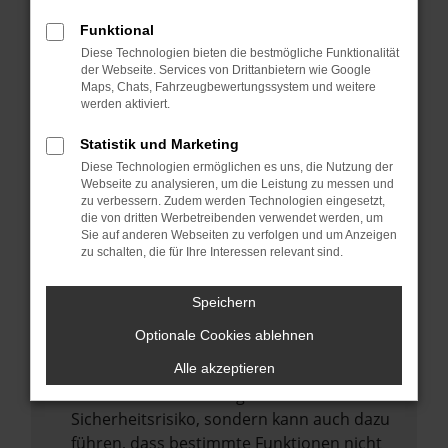
Internetverbindung.
Funktional
Laden andere Webseiten, zum Beispiel
Diese Technologien bieten die bestmögliche Funktionalität
deine Suchmaschine?
der Webseite. Services von Drittanbietern wie Google
Prüfe deine Browsererweiterungen.
Maps, Chats, Fahrzeugbewertungssystem und weitere
werden aktiviert.
Manche Erweiterungen, wie Werbeblocker,
können das Laden bestimmter Seiten
Statistik und Marketing
verhindern. Funktioniert die Seite in einem
Diese Technologien ermöglichen es uns, die Nutzung der
anderen Browser oder in einem privaten
Webseite zu analysieren, um die Leistung zu messen und
zu verbessern. Zudem werden Technologien eingesetzt,
Fenster?
die von dritten Werbetreibenden verwendet werden, um
Sie auf anderen Webseiten zu verfolgen und um Anzeigen
Starte dein Gerät neu.
zu schalten, die für Ihre Interessen relevant sind.
Das kann manchmal helfen,
vorübergehende Probleme zu beheben.
Speichern
Stelle sicher, dass dein Browser und dein
Optionale Cookies ablehnen
Betriebssystem auf dem neuesten Stand
sind.
Alle akzeptieren
Veraltete Software birgt nicht nur ein
Sicherheitsrisiko, sondern kann auch dazu
führen, dass bestimmte Funktionen nicht