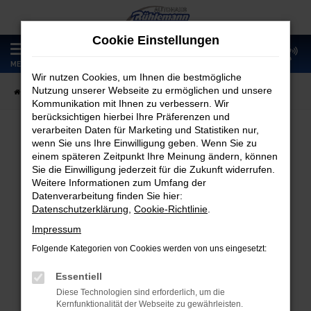
Zum
Hauptinhalt
Cookie Einstellungen
springen
0
MENÜ
Wir nutzen Cookies, um Ihnen die bestmögliche
Nutzung unserer Webseite zu ermöglichen und unsere
Startseite
Fahrzeugangebote
Fahrzeugmarkt
Kommunikation mit Ihnen zu verbessern. Wir
berücksichtigen hierbei Ihre Präferenzen und
verarbeiten Daten für Marketing und Statistiken nur,
wenn Sie uns Ihre Einwilligung geben. Wenn Sie zu
Fahrzeugmarkt
einem späteren Zeitpunkt Ihre Meinung ändern, können
Sie die Einwilligung jederzeit für die Zukunft widerrufen.
Weitere Informationen zum Umfang der
Datenverarbeitung finden Sie hier:
Datenschutzerklärung
,
Cookie-Richtlinie
.
Fehler: Network Error
Impressum
Folgende Kategorien von Cookies werden von uns eingesetzt:
Beim Laden ist ein Fehler aufgetreten.
Hier sind ein paar Tipps, die dir helfen können:
Essentiell
Diese Technologien sind erforderlich, um die
Überprüfe deine Firewall und deine
Kernfunktionalität der Webseite zu gewährleisten.