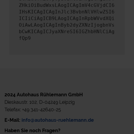
ZHkiOiBudWxsLAogICAgImV4cGVjdCI6
IHsKICAgICAgInJlc3BvbnNlVHlwZSI6
ICIiCiAgICB9LAogICAgInRpbWVvdXQi
OiAwLAogICAgInByb2dyZXNzIjogbnVs
bCwKICAgICJyaXNreSI6IGZhbHNlCiAg
fQp9
2024 Autohaus Rühlemann GmbH
Dieskaustr. 102, D-04249 Leipzig
Telefax: +49 341-42640-25
E-Mail:
info@autohaus-ruehlemann.de
Haben Sie noch Fragen?