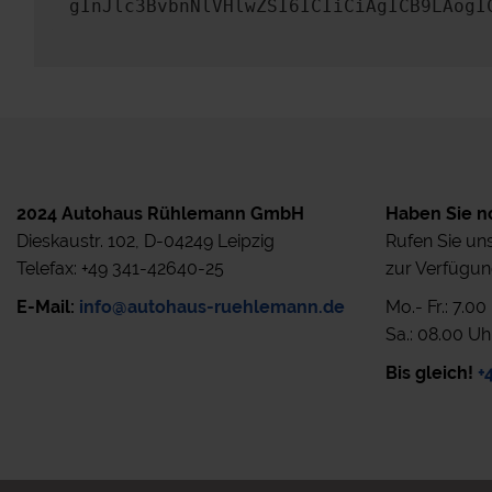
gInJlc3BvbnNlVHlwZSI6ICIiCiAgICB9LAogI
2024 Autohaus Rühlemann GmbH
Haben Sie n
Dieskaustr. 102, D-04249 Leipzig
Rufen Sie uns
Telefax: +49 341-42640-25
zur Verfügun
E-Mail:
info@autohaus-ruehlemann.de
Mo.- Fr.: 7.0
Sa.: 08.00 Uh
Bis gleich!
+