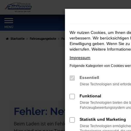
Zum
Hauptinhalt
springen
MENÜ
Wir nutzen Cookies, um Ihnen d
verbessern. Wir berücksichtigen 
Startseite
Fahrzeugangebote
Fahrzeugmarkt
Einwilligung geben. Wenn Sie zu 
widerrufen. Weitere Information
Impressum
Folgende Kategorien von Cookies werd
Essentiell
Diese Technologien sind erforde
Funktional
Diese Technologien bieten die b
Fehler: Network Error
Fahrzeugbewertungssystem und w
Statistik und Marketing
Beim Laden ist ein Fehler aufgetreten.
Diese Technologien ermöglichen