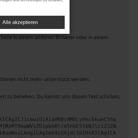
rfolgen und um Anzeigen zu schalten,
Alle akzeptieren
 Seite in einem anderen Browser oder in einem
ktionen nicht mehr unterstützt werden.
lem zu beheben. Du kannst uns diesen Text schicken,
KICAgICJ1cmwiOiAiaHR0cHM6Ly9hcGkueC5ha
MjMzMT9maWVsZD1pbnRlcm5hbE51bWJlciZ3ZW
iBudWxsLAogICAgImV4cGVjdCI6IHsKICAgICA