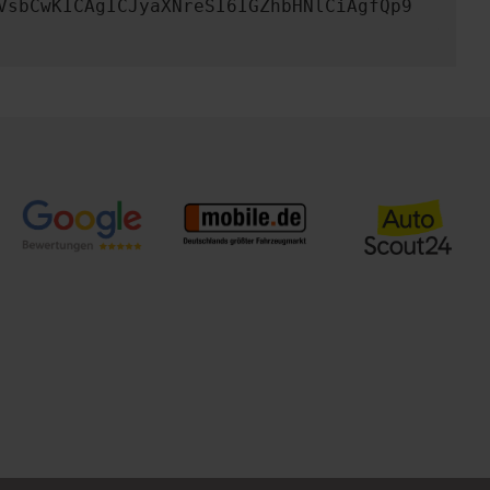
VsbCwKICAgICJyaXNreSI6IGZhbHNlCiAgfQp9