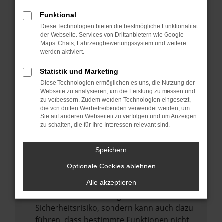
Internetverbindung.
Funktional
Laden andere Webseiten, zum Beispiel
Diese Technologien bieten die bestmögliche Funktionalität
deine Suchmaschine?
der Webseite. Services von Drittanbietern wie Google
Prüfe deine Browsererweiterungen.
Maps, Chats, Fahrzeugbewertungssystem und weitere
werden aktiviert.
Manche Erweiterungen, wie Werbeblocker,
können das Laden bestimmter Seiten
Statistik und Marketing
verhindern. Funktioniert die Seite in einem
Diese Technologien ermöglichen es uns, die Nutzung der
anderen Browser oder in einem privaten
Webseite zu analysieren, um die Leistung zu messen und
zu verbessern. Zudem werden Technologien eingesetzt,
Fenster?
die von dritten Werbetreibenden verwendet werden, um
Sie auf anderen Webseiten zu verfolgen und um Anzeigen
Starte dein Gerät neu.
zu schalten, die für Ihre Interessen relevant sind.
Das kann manchmal helfen,
vorübergehende Probleme zu beheben.
Speichern
Stelle sicher, dass dein Browser und dein
Optionale Cookies ablehnen
Betriebssystem auf dem neuesten Stand
sind.
Alle akzeptieren
Veraltete Software birgt nicht nur ein
Sicherheitsrisiko, sondern kann auch dazu
führen, dass bestimmte Funktionen nicht