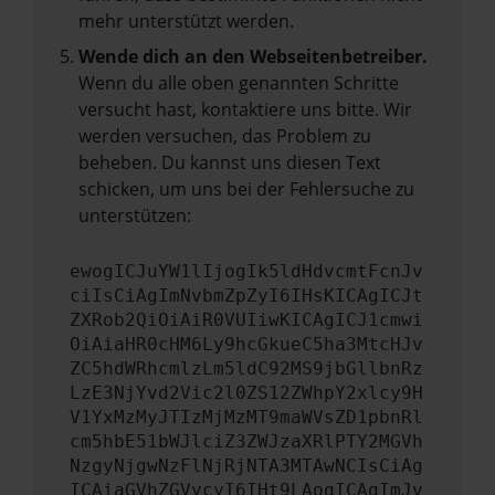
mehr unterstützt werden.
Wende dich an den Webseitenbetreiber.
Wenn du alle oben genannten Schritte
versucht hast, kontaktiere uns bitte. Wir
werden versuchen, das Problem zu
beheben. Du kannst uns diesen Text
schicken, um uns bei der Fehlersuche zu
unterstützen:
ewogICJuYW1lIjogIk5ldHdvcmtFcnJv
ciIsCiAgImNvbmZpZyI6IHsKICAgICJt
ZXRob2QiOiAiR0VUIiwKICAgICJ1cmwi
OiAiaHR0cHM6Ly9hcGkueC5ha3MtcHJv
ZC5hdWRhcmlzLm5ldC92MS9jbGllbnRz
LzE3NjYvd2Vic2l0ZS12ZWhpY2xlcy9H
V1YxMzMyJTIzMjMzMT9maWVsZD1pbnRl
cm5hbE51bWJlciZ3ZWJzaXRlPTY2MGVh
NzgyNjgwNzFlNjRjNTA3MTAwNCIsCiAg
ICAiaGVhZGVycyI6IHt9LAogICAgImJv