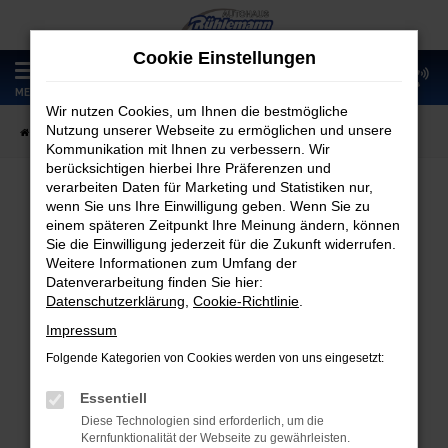
Zum
Hauptinhalt
Cookie Einstellungen
springen
0
MENÜ
Wir nutzen Cookies, um Ihnen die bestmögliche
Nutzung unserer Webseite zu ermöglichen und unsere
Startseite
Fahrzeugangebote
Fahrzeugmarkt
Kommunikation mit Ihnen zu verbessern. Wir
berücksichtigen hierbei Ihre Präferenzen und
verarbeiten Daten für Marketing und Statistiken nur,
wenn Sie uns Ihre Einwilligung geben. Wenn Sie zu
Fahrzeugmarkt
einem späteren Zeitpunkt Ihre Meinung ändern, können
Sie die Einwilligung jederzeit für die Zukunft widerrufen.
Weitere Informationen zum Umfang der
Datenverarbeitung finden Sie hier:
Datenschutzerklärung
,
Cookie-Richtlinie
.
Fehler: Network Error
Impressum
Folgende Kategorien von Cookies werden von uns eingesetzt:
Beim Laden ist ein Fehler aufgetreten.
Hier sind ein paar Tipps, die dir helfen können:
Essentiell
Diese Technologien sind erforderlich, um die
Überprüfe deine Firewall und deine
Kernfunktionalität der Webseite zu gewährleisten.