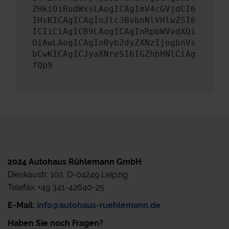
ZHkiOiBudWxsLAogICAgImV4cGVjdCI6
IHsKICAgICAgInJlc3BvbnNlVHlwZSI6
ICIiCiAgICB9LAogICAgInRpbWVvdXQi
OiAwLAogICAgInByb2dyZXNzIjogbnVs
bCwKICAgICJyaXNreSI6IGZhbHNlCiAg
fQp9
2024 Autohaus Rühlemann GmbH
Dieskaustr. 102, D-04249 Leipzig
Telefax: +49 341-42640-25
E-Mail:
info@autohaus-ruehlemann.de
Haben Sie noch Fragen?