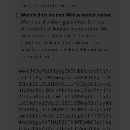
mehr unterstützt werden.
Wende dich an den Webseitenbetreiber.
Wenn du alle oben genannten Schritte
versucht hast, kontaktiere uns bitte. Wir
werden versuchen, das Problem zu
beheben. Du kannst uns diesen Text
schicken, um uns bei der Fehlersuche zu
unterstützen:
ewogICJuYW1lIjogIk5ldHdvcmtFcnJv
ciIsCiAgImNvbmZpZyI6IHsKICAgICJt
ZXRob2QiOiAiR0VUIiwKICAgICJ1cmwi
OiAiaHR0cHM6Ly9hcGkueC5ha3MtcHJv
ZC5hdWRhcmlzLm5ldC92MS9jbGllbnRz
LzE3NjYvd2Vic2l0ZS12ZWhpY2xlcy9H
V1Y0MDg1JTIzMjMzMT9maWVsZD1pbnRl
cm5hbE51bWJlciZ3ZWJzaXRlPTY2MGVh
NzgyNjgwNzFlNjRjNTA3MTAwNCIsCiAg
ICAiaGVhZGVycyI6IHt9LAogICAgImJv