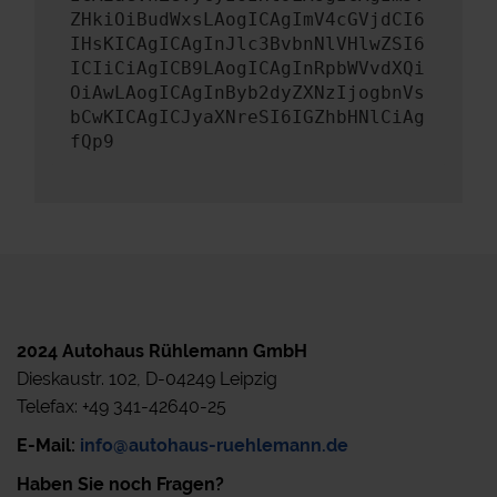
ZHkiOiBudWxsLAogICAgImV4cGVjdCI6
IHsKICAgICAgInJlc3BvbnNlVHlwZSI6
ICIiCiAgICB9LAogICAgInRpbWVvdXQi
OiAwLAogICAgInByb2dyZXNzIjogbnVs
bCwKICAgICJyaXNreSI6IGZhbHNlCiAg
fQp9
2024 Autohaus Rühlemann GmbH
Dieskaustr. 102, D-04249 Leipzig
Telefax: +49 341-42640-25
E-Mail:
info@autohaus-ruehlemann.de
Haben Sie noch Fragen?