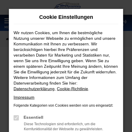
Zum
Hauptinhalt
Cookie Einstellungen
springen
0
MENÜ
Wir nutzen Cookies, um Ihnen die bestmögliche
Nutzung unserer Webseite zu ermöglichen und unsere
Startseite
Fahrzeugangebote
Fahrzeugmarkt
Kommunikation mit Ihnen zu verbessern. Wir
berücksichtigen hierbei Ihre Präferenzen und
verarbeiten Daten für Marketing und Statistiken nur,
wenn Sie uns Ihre Einwilligung geben. Wenn Sie zu
Fahrzeugmarkt
einem späteren Zeitpunkt Ihre Meinung ändern, können
Sie die Einwilligung jederzeit für die Zukunft widerrufen.
Weitere Informationen zum Umfang der
Datenverarbeitung finden Sie hier:
Datenschutzerklärung
,
Cookie-Richtlinie
.
Fehler: Network Error
Impressum
Folgende Kategorien von Cookies werden von uns eingesetzt:
Beim Laden ist ein Fehler aufgetreten.
Hier sind ein paar Tipps, die dir helfen können:
Essentiell
Diese Technologien sind erforderlich, um die
Überprüfe deine Firewall und deine
Kernfunktionalität der Webseite zu gewährleisten.