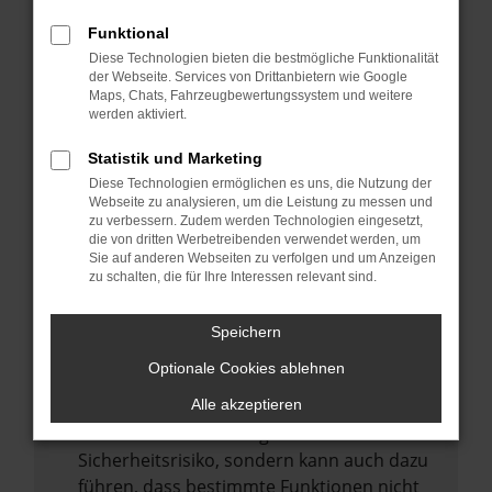
Internetverbindung.
Funktional
Laden andere Webseiten, zum Beispiel
Diese Technologien bieten die bestmögliche Funktionalität
deine Suchmaschine?
der Webseite. Services von Drittanbietern wie Google
Prüfe deine Browsererweiterungen.
Maps, Chats, Fahrzeugbewertungssystem und weitere
werden aktiviert.
Manche Erweiterungen, wie Werbeblocker,
können das Laden bestimmter Seiten
Statistik und Marketing
verhindern. Funktioniert die Seite in einem
Diese Technologien ermöglichen es uns, die Nutzung der
anderen Browser oder in einem privaten
Webseite zu analysieren, um die Leistung zu messen und
zu verbessern. Zudem werden Technologien eingesetzt,
Fenster?
die von dritten Werbetreibenden verwendet werden, um
Sie auf anderen Webseiten zu verfolgen und um Anzeigen
Starte dein Gerät neu.
zu schalten, die für Ihre Interessen relevant sind.
Das kann manchmal helfen,
vorübergehende Probleme zu beheben.
Speichern
Stelle sicher, dass dein Browser und dein
Optionale Cookies ablehnen
Betriebssystem auf dem neuesten Stand
sind.
Alle akzeptieren
Veraltete Software birgt nicht nur ein
Sicherheitsrisiko, sondern kann auch dazu
führen, dass bestimmte Funktionen nicht