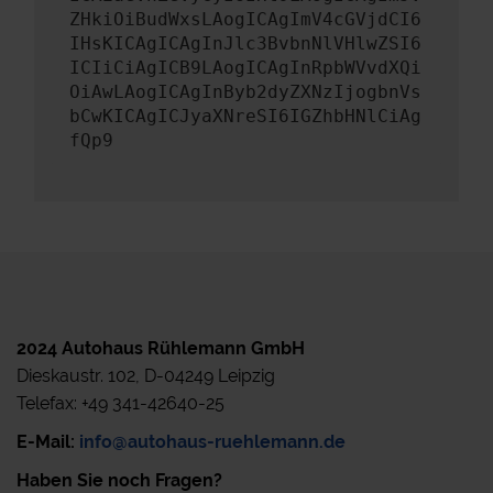
ZHkiOiBudWxsLAogICAgImV4cGVjdCI6
IHsKICAgICAgInJlc3BvbnNlVHlwZSI6
ICIiCiAgICB9LAogICAgInRpbWVvdXQi
OiAwLAogICAgInByb2dyZXNzIjogbnVs
bCwKICAgICJyaXNreSI6IGZhbHNlCiAg
fQp9
2024 Autohaus Rühlemann GmbH
Dieskaustr. 102, D-04249 Leipzig
Telefax: +49 341-42640-25
E-Mail:
info@autohaus-ruehlemann.de
Haben Sie noch Fragen?