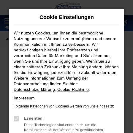
Zum
Hauptinhalt
Cookie Einstellungen
springen
0
MENÜ
Wir nutzen Cookies, um Ihnen die bestmögliche
Nutzung unserer Webseite zu ermöglichen und unsere
Startseite
Fahrzeugangebote
Fahrzeugmarkt
Kommunikation mit Ihnen zu verbessern. Wir
berücksichtigen hierbei Ihre Präferenzen und
verarbeiten Daten für Marketing und Statistiken nur,
wenn Sie uns Ihre Einwilligung geben. Wenn Sie zu
Fahrzeugmarkt
einem späteren Zeitpunkt Ihre Meinung ändern, können
Sie die Einwilligung jederzeit für die Zukunft widerrufen.
Weitere Informationen zum Umfang der
Datenverarbeitung finden Sie hier:
Datenschutzerklärung
,
Cookie-Richtlinie
.
Fehler: Network Error
Impressum
Folgende Kategorien von Cookies werden von uns eingesetzt:
Beim Laden ist ein Fehler aufgetreten.
Hier sind ein paar Tipps, die dir helfen können:
Essentiell
Diese Technologien sind erforderlich, um die
Überprüfe deine Firewall und deine
Kernfunktionalität der Webseite zu gewährleisten.