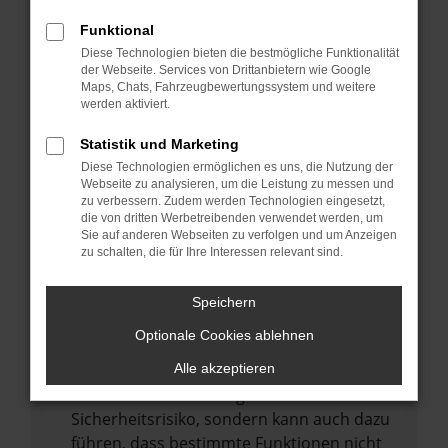
Internetverbindung.
Funktional
Laden andere Webseiten, zum Beispiel
Diese Technologien bieten die bestmögliche Funktionalität
deine Suchmaschine?
der Webseite. Services von Drittanbietern wie Google
Prüfe deine Browsererweiterungen.
Maps, Chats, Fahrzeugbewertungssystem und weitere
werden aktiviert.
Manche Erweiterungen, wie Werbeblocker,
können das Laden bestimmter Seiten
Statistik und Marketing
verhindern. Funktioniert die Seite in einem
Diese Technologien ermöglichen es uns, die Nutzung der
anderen Browser oder in einem privaten
Webseite zu analysieren, um die Leistung zu messen und
zu verbessern. Zudem werden Technologien eingesetzt,
Fenster?
die von dritten Werbetreibenden verwendet werden, um
Sie auf anderen Webseiten zu verfolgen und um Anzeigen
Starte dein Gerät neu.
zu schalten, die für Ihre Interessen relevant sind.
Das kann manchmal helfen,
vorübergehende Probleme zu beheben.
Speichern
Stelle sicher, dass dein Browser und dein
Optionale Cookies ablehnen
Betriebssystem auf dem neuesten Stand
sind.
Alle akzeptieren
Veraltete Software birgt nicht nur ein
Sicherheitsrisiko, sondern kann auch dazu
führen, dass bestimmte Funktionen nicht