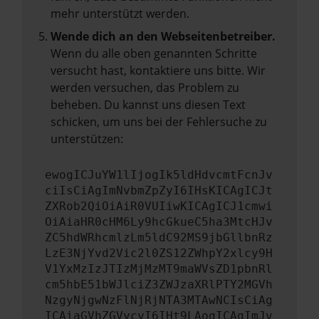
mehr unterstützt werden.
Wende dich an den Webseitenbetreiber.
Wenn du alle oben genannten Schritte
versucht hast, kontaktiere uns bitte. Wir
werden versuchen, das Problem zu
beheben. Du kannst uns diesen Text
schicken, um uns bei der Fehlersuche zu
unterstützen:
ewogICJuYW1lIjogIk5ldHdvcmtFcnJv
ciIsCiAgImNvbmZpZyI6IHsKICAgICJt
ZXRob2QiOiAiR0VUIiwKICAgICJ1cmwi
OiAiaHR0cHM6Ly9hcGkueC5ha3MtcHJv
ZC5hdWRhcmlzLm5ldC92MS9jbGllbnRz
LzE3NjYvd2Vic2l0ZS12ZWhpY2xlcy9H
V1YxMzIzJTIzMjMzMT9maWVsZD1pbnRl
cm5hbE51bWJlciZ3ZWJzaXRlPTY2MGVh
NzgyNjgwNzFlNjRjNTA3MTAwNCIsCiAg
ICAiaGVhZGVycyI6IHt9LAogICAgImJv