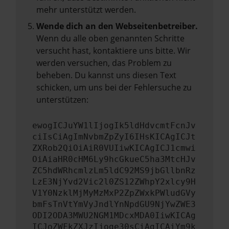
mehr unterstützt werden.
Wende dich an den Webseitenbetreiber.
Wenn du alle oben genannten Schritte
versucht hast, kontaktiere uns bitte. Wir
werden versuchen, das Problem zu
beheben. Du kannst uns diesen Text
schicken, um uns bei der Fehlersuche zu
unterstützen:
ewogICJuYW1lIjogIk5ldHdvcmtFcnJv
ciIsCiAgImNvbmZpZyI6IHsKICAgICJt
ZXRob2QiOiAiR0VUIiwKICAgICJ1cmwi
OiAiaHR0cHM6Ly9hcGkueC5ha3MtcHJv
ZC5hdWRhcmlzLm5ldC92MS9jbGllbnRz
LzE3NjYvd2Vic2l0ZS12ZWhpY2xlcy9H
V1Y0NzklMjMyMzMxP2ZpZWxkPWludGVy
bmFsTnVtYmVyJndlYnNpdGU9NjYwZWE3
ODI2ODA3MWU2NGM1MDcxMDA0IiwKICAg
ICJoZWFkZXJzIjoge30sCiAgICAiYm9k