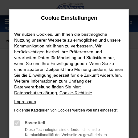
Zum
Hauptinhalt
Cookie Einstellungen
springen
0
MENÜ
Wir nutzen Cookies, um Ihnen die bestmögliche
Nutzung unserer Webseite zu ermöglichen und unsere
Startseite
Fahrzeugangebote
Fahrzeugmarkt
Kommunikation mit Ihnen zu verbessern. Wir
berücksichtigen hierbei Ihre Präferenzen und
verarbeiten Daten für Marketing und Statistiken nur,
wenn Sie uns Ihre Einwilligung geben. Wenn Sie zu
Fahrzeugmarkt
einem späteren Zeitpunkt Ihre Meinung ändern, können
Sie die Einwilligung jederzeit für die Zukunft widerrufen.
Weitere Informationen zum Umfang der
Datenverarbeitung finden Sie hier:
Datenschutzerklärung
,
Cookie-Richtlinie
.
Fehler: Network Error
Impressum
Folgende Kategorien von Cookies werden von uns eingesetzt:
Beim Laden ist ein Fehler aufgetreten.
Hier sind ein paar Tipps, die dir helfen können:
Essentiell
Diese Technologien sind erforderlich, um die
Überprüfe deine Firewall und deine
Kernfunktionalität der Webseite zu gewährleisten.