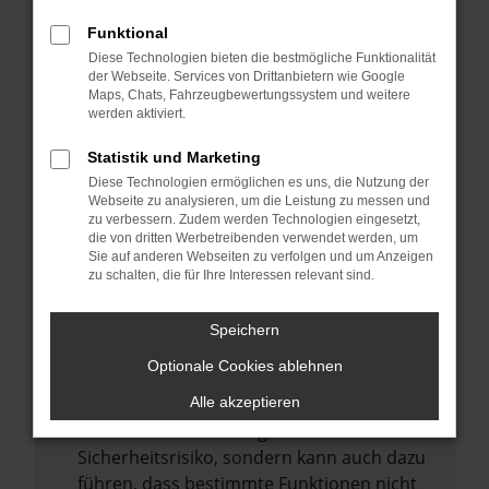
Internetverbindung.
Funktional
Laden andere Webseiten, zum Beispiel
Diese Technologien bieten die bestmögliche Funktionalität
deine Suchmaschine?
der Webseite. Services von Drittanbietern wie Google
Prüfe deine Browsererweiterungen.
Maps, Chats, Fahrzeugbewertungssystem und weitere
werden aktiviert.
Manche Erweiterungen, wie Werbeblocker,
können das Laden bestimmter Seiten
Statistik und Marketing
verhindern. Funktioniert die Seite in einem
Diese Technologien ermöglichen es uns, die Nutzung der
anderen Browser oder in einem privaten
Webseite zu analysieren, um die Leistung zu messen und
zu verbessern. Zudem werden Technologien eingesetzt,
Fenster?
die von dritten Werbetreibenden verwendet werden, um
Sie auf anderen Webseiten zu verfolgen und um Anzeigen
Starte dein Gerät neu.
zu schalten, die für Ihre Interessen relevant sind.
Das kann manchmal helfen,
vorübergehende Probleme zu beheben.
Speichern
Stelle sicher, dass dein Browser und dein
Optionale Cookies ablehnen
Betriebssystem auf dem neuesten Stand
sind.
Alle akzeptieren
Veraltete Software birgt nicht nur ein
Sicherheitsrisiko, sondern kann auch dazu
führen, dass bestimmte Funktionen nicht