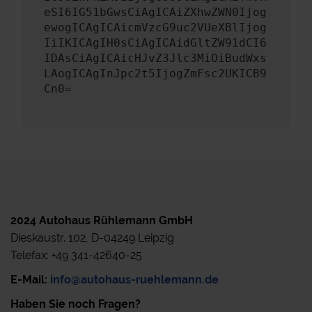
eSI6IG51bGwsCiAgICAiZXhwZWN0Ijog
ewogICAgICAicmVzcG9uc2VUeXBlIjog
IiIKICAgIH0sCiAgICAidGltZW91dCI6
IDAsCiAgICAicHJvZ3Jlc3MiOiBudWxs
LAogICAgInJpc2t5IjogZmFsc2UKICB9
Cn0=
2024 Autohaus Rühlemann GmbH
Dieskaustr. 102, D-04249 Leipzig
Telefax: +49 341-42640-25
E-Mail:
info@autohaus-ruehlemann.de
Haben Sie noch Fragen?