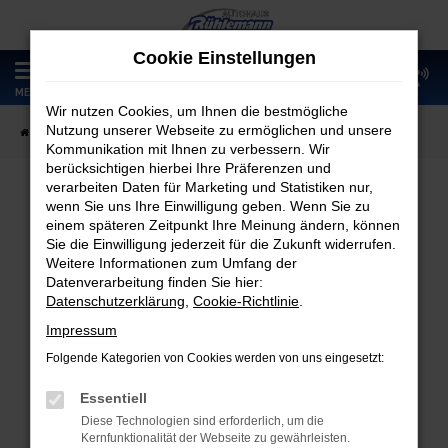
Zum
Hauptinhalt
Cookie Einstellungen
springen
0
MENÜ
Wir nutzen Cookies, um Ihnen die bestmögliche
Nutzung unserer Webseite zu ermöglichen und unsere
Startseite
Fahrzeugangebote
Fahrzeugmarkt
Kommunikation mit Ihnen zu verbessern. Wir
berücksichtigen hierbei Ihre Präferenzen und
verarbeiten Daten für Marketing und Statistiken nur,
wenn Sie uns Ihre Einwilligung geben. Wenn Sie zu
Fahrzeugmarkt
einem späteren Zeitpunkt Ihre Meinung ändern, können
Sie die Einwilligung jederzeit für die Zukunft widerrufen.
Weitere Informationen zum Umfang der
Datenverarbeitung finden Sie hier:
Datenschutzerklärung
,
Cookie-Richtlinie
.
Fehler: Network Error
Impressum
Folgende Kategorien von Cookies werden von uns eingesetzt:
Beim Laden ist ein Fehler aufgetreten.
Hier sind ein paar Tipps, die dir helfen können:
Essentiell
Diese Technologien sind erforderlich, um die
Überprüfe deine Firewall und deine
Kernfunktionalität der Webseite zu gewährleisten.