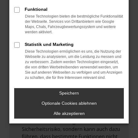
Internetverbindung.
Funktional
Laden andere Webseiten, zum Beispiel
Diese Technologien bieten die bestmögliche Funktionalität
deine Suchmaschine?
der Webseite. Services von Drittanbietern wie Google
Prüfe deine Browsererweiterungen.
Maps, Chats, Fahrzeugbewertungssystem und weitere
werden aktiviert.
Manche Erweiterungen, wie Werbeblocker,
können das Laden bestimmter Seiten
Statistik und Marketing
verhindern. Funktioniert die Seite in einem
Diese Technologien ermöglichen es uns, die Nutzung der
anderen Browser oder in einem privaten
Webseite zu analysieren, um die Leistung zu messen und
zu verbessern. Zudem werden Technologien eingesetzt,
Fenster?
die von dritten Werbetreibenden verwendet werden, um
Sie auf anderen Webseiten zu verfolgen und um Anzeigen
Starte dein Gerät neu.
zu schalten, die für Ihre Interessen relevant sind.
Das kann manchmal helfen,
vorübergehende Probleme zu beheben.
Speichern
Stelle sicher, dass dein Browser und dein
Optionale Cookies ablehnen
Betriebssystem auf dem neuesten Stand
sind.
Alle akzeptieren
Veraltete Software birgt nicht nur ein
Sicherheitsrisiko, sondern kann auch dazu
führen, dass bestimmte Funktionen nicht