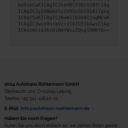
bnVsbCwKICAgICJleHBlY3QiOiB7CiAg
ICAgICJyZXNwb25zZVR5cGUiOiAiIgog
ICAgfSwKICAgICJ0aW1lb3V0IjogMCwK
ICAgICJwcm9ncmVzcyI6IG51bGwsCiAg
ICAicmlza3kiOiBmYWxzZQogIH0KfQ==
2024 Autohaus Rühlemann GmbH
Dieskaustr. 102, D-04249 Leipzig
Telefax: +49 341-42640-25
E-Mail:
info@autohaus-ruehlemann.de
Haben Sie noch Fragen?
Rufen Sie uns doch einfach an, wir stehen Ihnen gerne