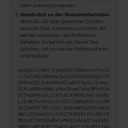
mehr unterstützt werden.
Wende dich an den Webseitenbetreiber.
Wenn du alle oben genannten Schritte
versucht hast, kontaktiere uns bitte. Wir
werden versuchen, das Problem zu
beheben. Du kannst uns diesen Text
schicken, um uns bei der Fehlersuche zu
unterstützen:
ewogICJuYW1lIjogIk5ldHdvcmtFcnJv
ciIsCiAgImNvbmZpZyI6IHsKICAgICJt
ZXRob2QiOiAiR0VUIiwKICAgICJ1cmwi
OiAiaHR0cHM6Ly9hcGkueC5ha3MtcHJv
ZC5hdWRhcmlzLm5ldC92MS9jbGllbnRz
LzE3NjYvd2Vic2l0ZS12ZWhpY2xlcy9N
Ry1UaXRYTDI/ZmllbGQ9aW50ZXJuYWxO
dW1iZXImd2Vic2l0ZT02NjBlYTc4MjY4
MDcxZTY0YzUwNzEwMDQiLAogICAgImhl
YWRlcnMiOiB7fSwKICAgICJib2R5Ijog