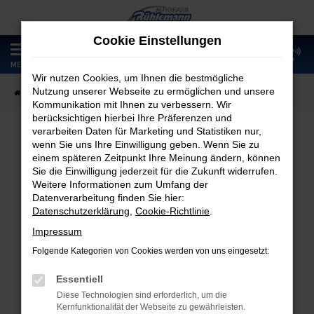
Zum
Hauptinhalt
Cookie Einstellungen
springen
0
MENÜ
Wir nutzen Cookies, um Ihnen die bestmögliche
Nutzung unserer Webseite zu ermöglichen und unsere
Startseite
Fahrzeugangebote
Fahrzeugmarkt
Kommunikation mit Ihnen zu verbessern. Wir
berücksichtigen hierbei Ihre Präferenzen und
verarbeiten Daten für Marketing und Statistiken nur,
wenn Sie uns Ihre Einwilligung geben. Wenn Sie zu
Fahrzeugmarkt
einem späteren Zeitpunkt Ihre Meinung ändern, können
Sie die Einwilligung jederzeit für die Zukunft widerrufen.
Weitere Informationen zum Umfang der
Datenverarbeitung finden Sie hier:
Datenschutzerklärung
,
Cookie-Richtlinie
.
Fehler: Network Error
Impressum
Folgende Kategorien von Cookies werden von uns eingesetzt:
Beim Laden ist ein Fehler aufgetreten.
Hier sind ein paar Tipps, die dir helfen können:
Essentiell
Diese Technologien sind erforderlich, um die
Überprüfe deine Firewall und deine
Kernfunktionalität der Webseite zu gewährleisten.