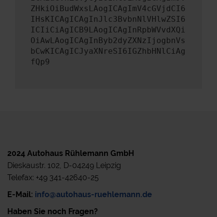
ZHkiOiBudWxsLAogICAgImV4cGVjdCI6
IHsKICAgICAgInJlc3BvbnNlVHlwZSI6
ICIiCiAgICB9LAogICAgInRpbWVvdXQi
OiAwLAogICAgInByb2dyZXNzIjogbnVs
bCwKICAgICJyaXNreSI6IGZhbHNlCiAg
fQp9
2024 Autohaus Rühlemann GmbH
Dieskaustr. 102, D-04249 Leipzig
Telefax: +49 341-42640-25
E-Mail:
info@autohaus-ruehlemann.de
Haben Sie noch Fragen?