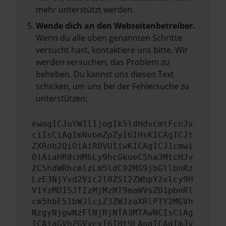
mehr unterstützt werden.
Wende dich an den Webseitenbetreiber.
Wenn du alle oben genannten Schritte
versucht hast, kontaktiere uns bitte. Wir
werden versuchen, das Problem zu
beheben. Du kannst uns diesen Text
schicken, um uns bei der Fehlersuche zu
unterstützen:
ewogICJuYW1lIjogIk5ldHdvcmtFcnJv
ciIsCiAgImNvbmZpZyI6IHsKICAgICJt
ZXRob2QiOiAiR0VUIiwKICAgICJ1cmwi
OiAiaHR0cHM6Ly9hcGkueC5ha3MtcHJv
ZC5hdWRhcmlzLm5ldC92MS9jbGllbnRz
LzE3NjYvd2Vic2l0ZS12ZWhpY2xlcy9H
V1YzMDI5JTIzMjMzMT9maWVsZD1pbnRl
cm5hbE51bWJlciZ3ZWJzaXRlPTY2MGVh
NzgyNjgwNzFlNjRjNTA3MTAwNCIsCiAg
ICAiaGVhZGVycyI6IHt9LAogICAgImJv