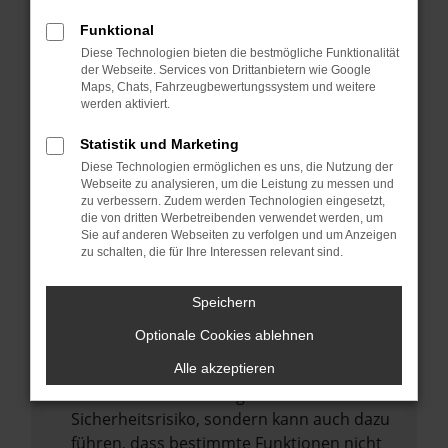
Internetverbindung.
Funktional
Laden andere Webseiten, zum Beispiel
Diese Technologien bieten die bestmögliche Funktionalität
deine Suchmaschine?
der Webseite. Services von Drittanbietern wie Google
Prüfe deine Browsererweiterungen.
Maps, Chats, Fahrzeugbewertungssystem und weitere
werden aktiviert.
Manche Erweiterungen, wie Werbeblocker,
können das Laden bestimmter Seiten
Statistik und Marketing
verhindern. Funktioniert die Seite in einem
Diese Technologien ermöglichen es uns, die Nutzung der
anderen Browser oder in einem privaten
Webseite zu analysieren, um die Leistung zu messen und
zu verbessern. Zudem werden Technologien eingesetzt,
Fenster?
die von dritten Werbetreibenden verwendet werden, um
Sie auf anderen Webseiten zu verfolgen und um Anzeigen
Starte dein Gerät neu.
zu schalten, die für Ihre Interessen relevant sind.
Das kann manchmal helfen,
vorübergehende Probleme zu beheben.
Speichern
Stelle sicher, dass dein Browser und dein
Optionale Cookies ablehnen
Betriebssystem auf dem neuesten Stand
sind.
Alle akzeptieren
Veraltete Software birgt nicht nur ein
Sicherheitsrisiko, sondern kann auch dazu
führen, dass bestimmte Funktionen nicht