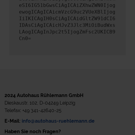
eSI6IG51bGwsCiAgICAiZXhwZWN0Ijog
ewogICAgICAicmVzcG9uc2VUeXBlIjog
IiIKICAgIH0sCiAgICAidGltZW91dCI6
IDAsCiAgICAicHJvZ3Jlc3MiOiBudWxs
LAogICAgInJpc2t5IjogZmFsc2UKICB9
Cn0=
2024 Autohaus Rühlemann GmbH
Dieskaustr. 102, D-04249 Leipzig
Telefax: +49 341-42640-25
E-Mail:
info@autohaus-ruehlemann.de
Haben Sie noch Fragen?