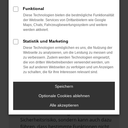
Internetverbindung.
Funktional
Laden andere Webseiten, zum Beispiel
Diese Technologien bieten die bestmögliche Funktionalität
deine Suchmaschine?
der Webseite. Services von Drittanbietern wie Google
Prüfe deine Browsererweiterungen.
Maps, Chats, Fahrzeugbewertungssystem und weitere
werden aktiviert.
Manche Erweiterungen, wie Werbeblocker,
können das Laden bestimmter Seiten
Statistik und Marketing
verhindern. Funktioniert die Seite in einem
Diese Technologien ermöglichen es uns, die Nutzung der
anderen Browser oder in einem privaten
Webseite zu analysieren, um die Leistung zu messen und
zu verbessern. Zudem werden Technologien eingesetzt,
Fenster?
die von dritten Werbetreibenden verwendet werden, um
Sie auf anderen Webseiten zu verfolgen und um Anzeigen
Starte dein Gerät neu.
zu schalten, die für Ihre Interessen relevant sind.
Das kann manchmal helfen,
vorübergehende Probleme zu beheben.
Speichern
Stelle sicher, dass dein Browser und dein
Optionale Cookies ablehnen
Betriebssystem auf dem neuesten Stand
sind.
Alle akzeptieren
Veraltete Software birgt nicht nur ein
Sicherheitsrisiko, sondern kann auch dazu
führen, dass bestimmte Funktionen nicht