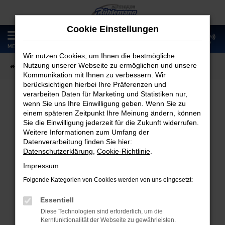
Zum
Hauptinhalt
Cookie Einstellungen
springen
0
MENÜ
Wir nutzen Cookies, um Ihnen die bestmögliche
Nutzung unserer Webseite zu ermöglichen und unsere
Startseite
Fahrzeugangebote
Fahrzeugmarkt
Kommunikation mit Ihnen zu verbessern. Wir
berücksichtigen hierbei Ihre Präferenzen und
verarbeiten Daten für Marketing und Statistiken nur,
wenn Sie uns Ihre Einwilligung geben. Wenn Sie zu
Fahrzeugmarkt
einem späteren Zeitpunkt Ihre Meinung ändern, können
Sie die Einwilligung jederzeit für die Zukunft widerrufen.
Weitere Informationen zum Umfang der
Datenverarbeitung finden Sie hier:
Datenschutzerklärung
,
Cookie-Richtlinie
.
Fehler: Network Error
Impressum
Folgende Kategorien von Cookies werden von uns eingesetzt:
Beim Laden ist ein Fehler aufgetreten.
Hier sind ein paar Tipps, die dir helfen können:
Essentiell
Diese Technologien sind erforderlich, um die
Überprüfe deine Firewall und deine
Kernfunktionalität der Webseite zu gewährleisten.