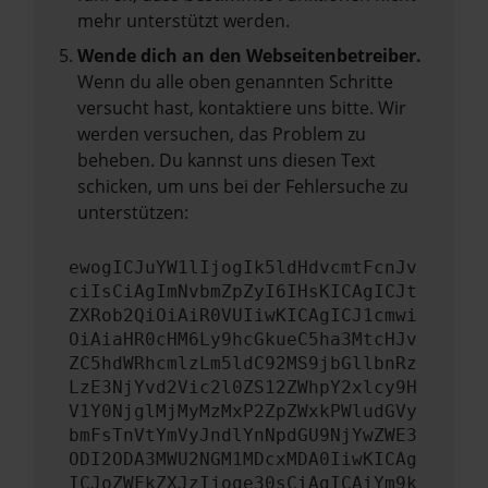
mehr unterstützt werden.
Wende dich an den Webseitenbetreiber.
Wenn du alle oben genannten Schritte
versucht hast, kontaktiere uns bitte. Wir
werden versuchen, das Problem zu
beheben. Du kannst uns diesen Text
schicken, um uns bei der Fehlersuche zu
unterstützen:
ewogICJuYW1lIjogIk5ldHdvcmtFcnJv
ciIsCiAgImNvbmZpZyI6IHsKICAgICJt
ZXRob2QiOiAiR0VUIiwKICAgICJ1cmwi
OiAiaHR0cHM6Ly9hcGkueC5ha3MtcHJv
ZC5hdWRhcmlzLm5ldC92MS9jbGllbnRz
LzE3NjYvd2Vic2l0ZS12ZWhpY2xlcy9H
V1Y0NjglMjMyMzMxP2ZpZWxkPWludGVy
bmFsTnVtYmVyJndlYnNpdGU9NjYwZWE3
ODI2ODA3MWU2NGM1MDcxMDA0IiwKICAg
ICJoZWFkZXJzIjoge30sCiAgICAiYm9k