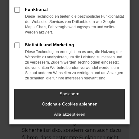
Internetverbindung.
Funktional
Laden andere Webseiten, zum Beispiel
Diese Technologien bieten die bestmögliche Funktionalität
deine Suchmaschine?
der Webseite. Services von Drittanbietern wie Google
Prüfe deine Browsererweiterungen.
Maps, Chats, Fahrzeugbewertungssystem und weitere
werden aktiviert.
Manche Erweiterungen, wie Werbeblocker,
können das Laden bestimmter Seiten
Statistik und Marketing
verhindern. Funktioniert die Seite in einem
Diese Technologien ermöglichen es uns, die Nutzung der
anderen Browser oder in einem privaten
Webseite zu analysieren, um die Leistung zu messen und
zu verbessern. Zudem werden Technologien eingesetzt,
Fenster?
die von dritten Werbetreibenden verwendet werden, um
Sie auf anderen Webseiten zu verfolgen und um Anzeigen
Starte dein Gerät neu.
zu schalten, die für Ihre Interessen relevant sind.
Das kann manchmal helfen,
vorübergehende Probleme zu beheben.
Speichern
Stelle sicher, dass dein Browser und dein
Optionale Cookies ablehnen
Betriebssystem auf dem neuesten Stand
sind.
Alle akzeptieren
Veraltete Software birgt nicht nur ein
Sicherheitsrisiko, sondern kann auch dazu
führen, dass bestimmte Funktionen nicht