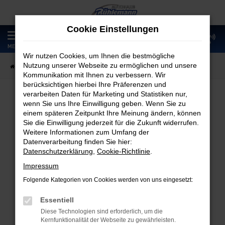
Zum
Hauptinhalt
Cookie Einstellungen
springen
0
MENÜ
Wir nutzen Cookies, um Ihnen die bestmögliche
Nutzung unserer Webseite zu ermöglichen und unsere
Startseite
Fahrzeugangebote
Fahrzeugmarkt
Kommunikation mit Ihnen zu verbessern. Wir
berücksichtigen hierbei Ihre Präferenzen und
verarbeiten Daten für Marketing und Statistiken nur,
wenn Sie uns Ihre Einwilligung geben. Wenn Sie zu
Fahrzeugmarkt
einem späteren Zeitpunkt Ihre Meinung ändern, können
Sie die Einwilligung jederzeit für die Zukunft widerrufen.
Weitere Informationen zum Umfang der
Datenverarbeitung finden Sie hier:
Datenschutzerklärung
,
Cookie-Richtlinie
.
Fehler: Network Error
Impressum
Folgende Kategorien von Cookies werden von uns eingesetzt:
Beim Laden ist ein Fehler aufgetreten.
Hier sind ein paar Tipps, die dir helfen können:
Essentiell
Diese Technologien sind erforderlich, um die
Überprüfe deine Firewall und deine
Kernfunktionalität der Webseite zu gewährleisten.