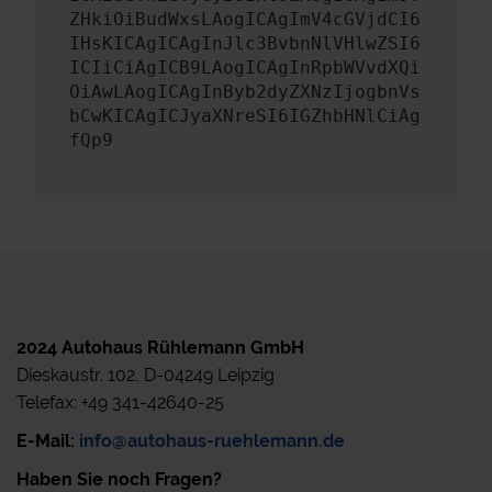
ZHkiOiBudWxsLAogICAgImV4cGVjdCI6
IHsKICAgICAgInJlc3BvbnNlVHlwZSI6
ICIiCiAgICB9LAogICAgInRpbWVvdXQi
OiAwLAogICAgInByb2dyZXNzIjogbnVs
bCwKICAgICJyaXNreSI6IGZhbHNlCiAg
fQp9
2024 Autohaus Rühlemann GmbH
Dieskaustr. 102, D-04249 Leipzig
Telefax: +49 341-42640-25
E-Mail:
info@autohaus-ruehlemann.de
Haben Sie noch Fragen?