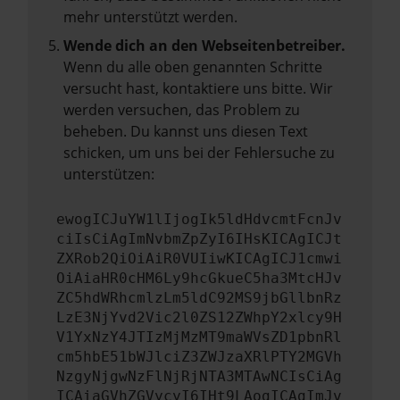
mehr unterstützt werden.
Wende dich an den Webseitenbetreiber.
Wenn du alle oben genannten Schritte
versucht hast, kontaktiere uns bitte. Wir
werden versuchen, das Problem zu
beheben. Du kannst uns diesen Text
schicken, um uns bei der Fehlersuche zu
unterstützen:
ewogICJuYW1lIjogIk5ldHdvcmtFcnJv
ciIsCiAgImNvbmZpZyI6IHsKICAgICJt
ZXRob2QiOiAiR0VUIiwKICAgICJ1cmwi
OiAiaHR0cHM6Ly9hcGkueC5ha3MtcHJv
ZC5hdWRhcmlzLm5ldC92MS9jbGllbnRz
LzE3NjYvd2Vic2l0ZS12ZWhpY2xlcy9H
V1YxNzY4JTIzMjMzMT9maWVsZD1pbnRl
cm5hbE51bWJlciZ3ZWJzaXRlPTY2MGVh
NzgyNjgwNzFlNjRjNTA3MTAwNCIsCiAg
ICAiaGVhZGVycyI6IHt9LAogICAgImJv