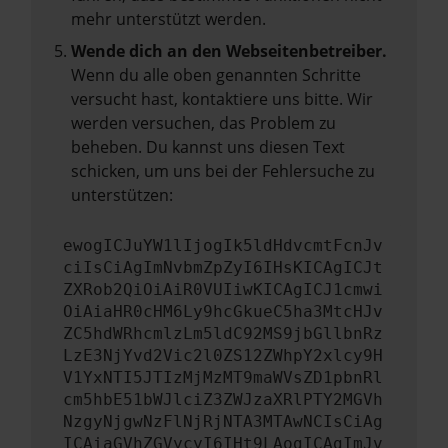
mehr unterstützt werden.
Wende dich an den Webseitenbetreiber.
Wenn du alle oben genannten Schritte
versucht hast, kontaktiere uns bitte. Wir
werden versuchen, das Problem zu
beheben. Du kannst uns diesen Text
schicken, um uns bei der Fehlersuche zu
unterstützen:
ewogICJuYW1lIjogIk5ldHdvcmtFcnJv
ciIsCiAgImNvbmZpZyI6IHsKICAgICJt
ZXRob2QiOiAiR0VUIiwKICAgICJ1cmwi
OiAiaHR0cHM6Ly9hcGkueC5ha3MtcHJv
ZC5hdWRhcmlzLm5ldC92MS9jbGllbnRz
LzE3NjYvd2Vic2l0ZS12ZWhpY2xlcy9H
V1YxNTI5JTIzMjMzMT9maWVsZD1pbnRl
cm5hbE51bWJlciZ3ZWJzaXRlPTY2MGVh
NzgyNjgwNzFlNjRjNTA3MTAwNCIsCiAg
ICAiaGVhZGVycyI6IHt9LAogICAgImJv