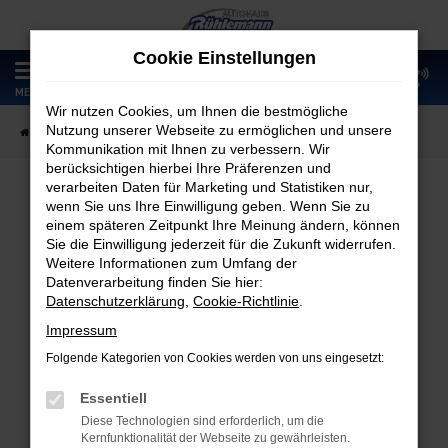
Zum
Hauptinhalt
Cookie Einstellungen
springen
0
MENÜ
Wir nutzen Cookies, um Ihnen die bestmögliche
Nutzung unserer Webseite zu ermöglichen und unsere
Startseite
Fahrzeugangebote
Fahrzeugmarkt
Kommunikation mit Ihnen zu verbessern. Wir
berücksichtigen hierbei Ihre Präferenzen und
verarbeiten Daten für Marketing und Statistiken nur,
wenn Sie uns Ihre Einwilligung geben. Wenn Sie zu
Fahrzeugmarkt
einem späteren Zeitpunkt Ihre Meinung ändern, können
Sie die Einwilligung jederzeit für die Zukunft widerrufen.
Weitere Informationen zum Umfang der
Datenverarbeitung finden Sie hier:
Datenschutzerklärung
,
Cookie-Richtlinie
.
Fehler: Network Error
Impressum
Folgende Kategorien von Cookies werden von uns eingesetzt:
Beim Laden ist ein Fehler aufgetreten.
Hier sind ein paar Tipps, die dir helfen können:
Essentiell
Diese Technologien sind erforderlich, um die
Überprüfe deine Firewall und deine
Kernfunktionalität der Webseite zu gewährleisten.