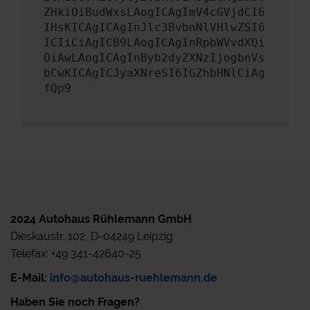
ZHkiOiBudWxsLAogICAgImV4cGVjdCI6
IHsKICAgICAgInJlc3BvbnNlVHlwZSI6
ICIiCiAgICB9LAogICAgInRpbWVvdXQi
OiAwLAogICAgInByb2dyZXNzIjogbnVs
bCwKICAgICJyaXNreSI6IGZhbHNlCiAg
fQp9
2024 Autohaus Rühlemann GmbH
Dieskaustr. 102, D-04249 Leipzig
Telefax: +49 341-42640-25
E-Mail:
info@autohaus-ruehlemann.de
Haben Sie noch Fragen?