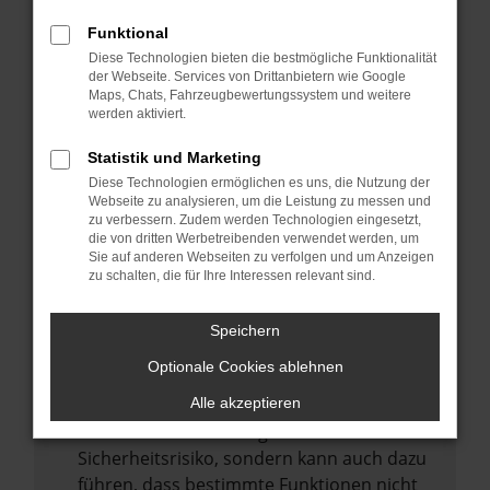
Internetverbindung.
Funktional
Laden andere Webseiten, zum Beispiel
Diese Technologien bieten die bestmögliche Funktionalität
deine Suchmaschine?
der Webseite. Services von Drittanbietern wie Google
Prüfe deine Browsererweiterungen.
Maps, Chats, Fahrzeugbewertungssystem und weitere
werden aktiviert.
Manche Erweiterungen, wie Werbeblocker,
können das Laden bestimmter Seiten
Statistik und Marketing
verhindern. Funktioniert die Seite in einem
Diese Technologien ermöglichen es uns, die Nutzung der
anderen Browser oder in einem privaten
Webseite zu analysieren, um die Leistung zu messen und
zu verbessern. Zudem werden Technologien eingesetzt,
Fenster?
die von dritten Werbetreibenden verwendet werden, um
Sie auf anderen Webseiten zu verfolgen und um Anzeigen
Starte dein Gerät neu.
zu schalten, die für Ihre Interessen relevant sind.
Das kann manchmal helfen,
vorübergehende Probleme zu beheben.
Speichern
Stelle sicher, dass dein Browser und dein
Optionale Cookies ablehnen
Betriebssystem auf dem neuesten Stand
sind.
Alle akzeptieren
Veraltete Software birgt nicht nur ein
Sicherheitsrisiko, sondern kann auch dazu
führen, dass bestimmte Funktionen nicht