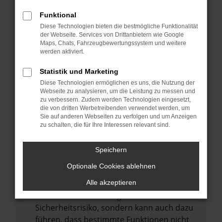
Internetverbindung.
Funktional
Laden andere Webseiten, zum Beispiel
Diese Technologien bieten die bestmögliche Funktionalität
deine Suchmaschine?
der Webseite. Services von Drittanbietern wie Google
Prüfe deine Browsererweiterungen.
Maps, Chats, Fahrzeugbewertungssystem und weitere
werden aktiviert.
Manche Erweiterungen, wie Werbeblocker,
können das Laden bestimmter Seiten
Statistik und Marketing
verhindern. Funktioniert die Seite in einem
Diese Technologien ermöglichen es uns, die Nutzung der
anderen Browser oder in einem privaten
Webseite zu analysieren, um die Leistung zu messen und
zu verbessern. Zudem werden Technologien eingesetzt,
Fenster?
die von dritten Werbetreibenden verwendet werden, um
Sie auf anderen Webseiten zu verfolgen und um Anzeigen
Starte dein Gerät neu.
zu schalten, die für Ihre Interessen relevant sind.
Das kann manchmal helfen,
vorübergehende Probleme zu beheben.
Speichern
Stelle sicher, dass dein Browser und dein
Optionale Cookies ablehnen
Betriebssystem auf dem neuesten Stand
sind.
Alle akzeptieren
Veraltete Software birgt nicht nur ein
Sicherheitsrisiko, sondern kann auch dazu
führen, dass bestimmte Funktionen nicht