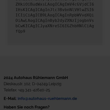
ZHkiOiBudWxsLAogICAgImV4cGVjdCI6
IHsKICAgICAgInJlc3BvbnNlVHlwZSI6
ICIiCiAgICB9LAogICAgInRpbWVvdXQi
OiAwLAogICAgInByb2dyZXNzIjogbnVs
bCwKICAgICJyaXNreSI6IGZhbHNlCiAg
fQp9
2024 Autohaus Rühlemann GmbH
Dieskaustr. 102, D-04249 Leipzig
Telefax: +49 341-42640-25
E-Mail:
info@autohaus-ruehlemann.de
Haben Sie noch Fragen?