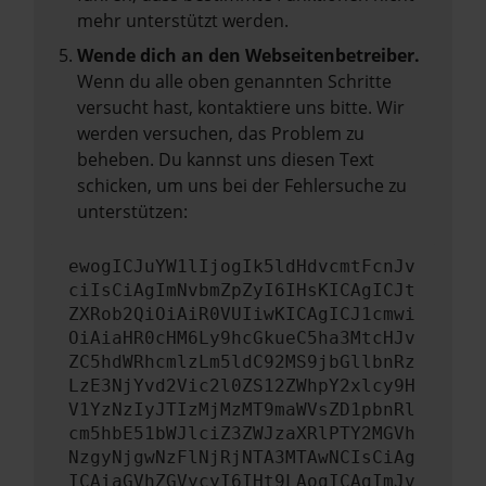
mehr unterstützt werden.
Wende dich an den Webseitenbetreiber.
Wenn du alle oben genannten Schritte
versucht hast, kontaktiere uns bitte. Wir
werden versuchen, das Problem zu
beheben. Du kannst uns diesen Text
schicken, um uns bei der Fehlersuche zu
unterstützen:
ewogICJuYW1lIjogIk5ldHdvcmtFcnJv
ciIsCiAgImNvbmZpZyI6IHsKICAgICJt
ZXRob2QiOiAiR0VUIiwKICAgICJ1cmwi
OiAiaHR0cHM6Ly9hcGkueC5ha3MtcHJv
ZC5hdWRhcmlzLm5ldC92MS9jbGllbnRz
LzE3NjYvd2Vic2l0ZS12ZWhpY2xlcy9H
V1YzNzIyJTIzMjMzMT9maWVsZD1pbnRl
cm5hbE51bWJlciZ3ZWJzaXRlPTY2MGVh
NzgyNjgwNzFlNjRjNTA3MTAwNCIsCiAg
ICAiaGVhZGVycyI6IHt9LAogICAgImJv