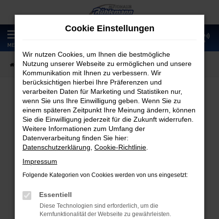
Zum
Hauptinhalt
Cookie Einstellungen
springen
0
MENÜ
Wir nutzen Cookies, um Ihnen die bestmögliche
Nutzung unserer Webseite zu ermöglichen und unsere
Startseite
Fahrzeugangebote
Fahrzeugmarkt
Kommunikation mit Ihnen zu verbessern. Wir
berücksichtigen hierbei Ihre Präferenzen und
verarbeiten Daten für Marketing und Statistiken nur,
wenn Sie uns Ihre Einwilligung geben. Wenn Sie zu
Fahrzeugmarkt
einem späteren Zeitpunkt Ihre Meinung ändern, können
Sie die Einwilligung jederzeit für die Zukunft widerrufen.
Weitere Informationen zum Umfang der
Datenverarbeitung finden Sie hier:
Datenschutzerklärung
,
Cookie-Richtlinie
.
Fehler: Network Error
Impressum
Folgende Kategorien von Cookies werden von uns eingesetzt:
Beim Laden ist ein Fehler aufgetreten.
Hier sind ein paar Tipps, die dir helfen können:
Essentiell
Diese Technologien sind erforderlich, um die
Überprüfe deine Firewall und deine
Kernfunktionalität der Webseite zu gewährleisten.