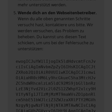
mehr unterstützt werden.
Wende dich an den Webseitenbetreiber.
Wenn du alle oben genannten Schritte
versucht hast, kontaktiere uns bitte. Wir
werden versuchen, das Problem zu
beheben. Du kannst uns diesen Text
schicken, um uns bei der Fehlersuche zu
unterstützen:
ewogICJuYW1lIjogIk5ldHdvcmtFcnJv
ciIsCiAgImNvbmZpZyI6IHsKICAgICJt
ZXRob2QiOiAiR0VUIiwKICAgICJ1cmwi
OiAiaHR0cHM6Ly9hcGkueC5ha3MtcHJv
ZC5hdWRhcmlzLm5ldC92MS9jbGllbnRz
LzE3NjYvd2Vic2l0ZS12ZWhpY2xlcy9H
V1YyNTg1JTIzMjMzMT9maWVsZD1pbnRl
cm5hbE51bWJlciZ3ZWJzaXRlPTY2MGVh
NzgyNjgwNzFlNjRjNTA3MTAwNCIsCiAg
ICAiaGVhZGVycyI6IHt9LAogICAgImJv