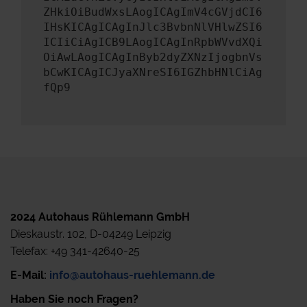
ZHkiOiBudWxsLAogICAgImV4cGVjdCI6
IHsKICAgICAgInJlc3BvbnNlVHlwZSI6
ICIiCiAgICB9LAogICAgInRpbWVvdXQi
OiAwLAogICAgInByb2dyZXNzIjogbnVs
bCwKICAgICJyaXNreSI6IGZhbHNlCiAg
fQp9
2024 Autohaus Rühlemann GmbH
Dieskaustr. 102, D-04249 Leipzig
Telefax: +49 341-42640-25
E-Mail:
info@autohaus-ruehlemann.de
Haben Sie noch Fragen?