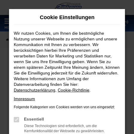
Zum
Hauptinhalt
Cookie Einstellungen
springen
0
MENÜ
Wir nutzen Cookies, um Ihnen die bestmögliche
Nutzung unserer Webseite zu ermöglichen und unsere
Startseite
Fahrzeugangebote
Fahrzeugmarkt
Kommunikation mit Ihnen zu verbessern. Wir
berücksichtigen hierbei Ihre Präferenzen und
verarbeiten Daten für Marketing und Statistiken nur,
wenn Sie uns Ihre Einwilligung geben. Wenn Sie zu
Fahrzeugmarkt
einem späteren Zeitpunkt Ihre Meinung ändern, können
Sie die Einwilligung jederzeit für die Zukunft widerrufen.
Weitere Informationen zum Umfang der
Datenverarbeitung finden Sie hier:
Datenschutzerklärung
,
Cookie-Richtlinie
.
Fehler: Network Error
Impressum
Folgende Kategorien von Cookies werden von uns eingesetzt:
Beim Laden ist ein Fehler aufgetreten.
Hier sind ein paar Tipps, die dir helfen können:
Essentiell
Diese Technologien sind erforderlich, um die
Überprüfe deine Firewall und deine
Kernfunktionalität der Webseite zu gewährleisten.