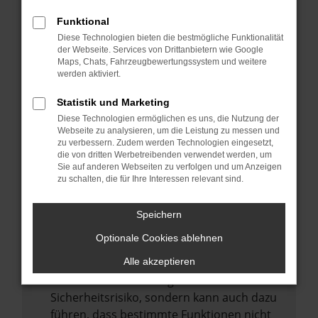
Internetverbindung.
Funktional
Laden andere Webseiten, zum Beispiel
Diese Technologien bieten die bestmögliche Funktionalität
deine Suchmaschine?
der Webseite. Services von Drittanbietern wie Google
Prüfe deine Browsererweiterungen.
Maps, Chats, Fahrzeugbewertungssystem und weitere
werden aktiviert.
Manche Erweiterungen, wie Werbeblocker,
können das Laden bestimmter Seiten
Statistik und Marketing
verhindern. Funktioniert die Seite in einem
Diese Technologien ermöglichen es uns, die Nutzung der
anderen Browser oder in einem privaten
Webseite zu analysieren, um die Leistung zu messen und
zu verbessern. Zudem werden Technologien eingesetzt,
Fenster?
die von dritten Werbetreibenden verwendet werden, um
Sie auf anderen Webseiten zu verfolgen und um Anzeigen
Starte dein Gerät neu.
zu schalten, die für Ihre Interessen relevant sind.
Das kann manchmal helfen,
vorübergehende Probleme zu beheben.
Speichern
Stelle sicher, dass dein Browser und dein
Optionale Cookies ablehnen
Betriebssystem auf dem neuesten Stand
sind.
Alle akzeptieren
Veraltete Software birgt nicht nur ein
Sicherheitsrisiko, sondern kann auch dazu
führen, dass bestimmte Funktionen nicht