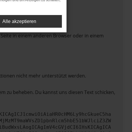
rfolgen und um Anzeigen zu schalten,
Alle akzeptieren
 Seite in einem anderen Browser oder in einem
ktionen nicht mehr unterstützt werden.
lem zu beheben. Du kannst uns diesen Text schicken,
KICAgICJ1cmwiOiAiaHR0cHM6Ly9hcGkueC5ha
MjMzMT9maWVsZD1pbnRlcm5hbE51bWJlciZ3ZW
iBudWxsLAogICAgImV4cGVjdCI6IHsKICAgICA