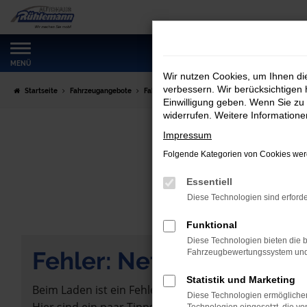
Zum
Hauptinhalt
springen
MENÜ
Wir nutzen Cookies, um Ihnen d
verbessern. Wir berücksichtigen 
Startseite
Fahrzeugangebote
Fahrzeugmarkt
Einwilligung geben. Wenn Sie zu 
widerrufen. Weitere Information
Impressum
Folgende Kategorien von Cookies werd
Essentiell
Diese Technologien sind erforde
Funktional
Diese Technologien bieten die b
Fehler: Network Error
Fahrzeugbewertungssystem und w
Statistik und Marketing
Beim Laden ist ein Fehler aufgetreten.
Diese Technologien ermöglichen