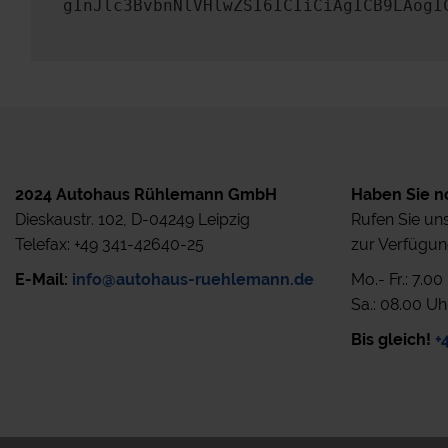
gInJlc3BvbnNlVHlwZSI6ICIiCiAgICB9LAogI
2024 Autohaus Rühlemann GmbH
Haben Sie n
Dieskaustr. 102, D-04249 Leipzig
Rufen Sie uns
Telefax: +49 341-42640-25
zur Verfügun
E-Mail:
info@autohaus-ruehlemann.de
Mo.- Fr.: 7.0
Sa.: 08.00 Uh
Bis gleich!
+