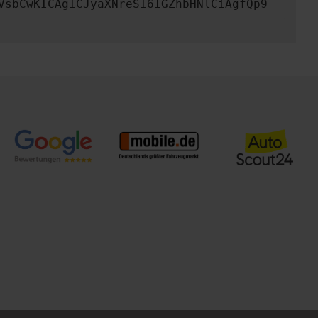
VsbCwKICAgICJyaXNreSI6IGZhbHNlCiAgfQp9