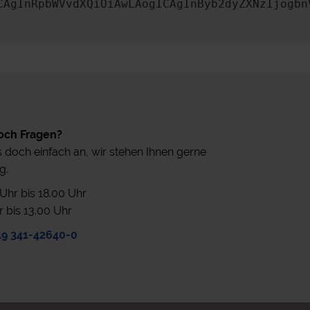
CAgInRpbWVvdXQiOiAwLAogICAgInByb2dyZXNzIjogbn
och Fragen?
 doch einfach an, wir stehen Ihnen gerne
g.
0 Uhr bis 18.00 Uhr
r bis 13.00 Uhr
49 341-42640-0