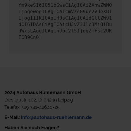
Ym9keSI6IG51bGwsCiAgICAiZXhwZWN0
IjogewogICAgICAicmVzcG9uc2VUeXBl
IjogIiIKICAgIH0sCiAgICAidGltZW91
dCI6IDAsCiAgICAicHJvZ3Jlc3MiOiBu
dWxsLAogICAgInJpc2t5IjogZmFsc2UK
ICB9Cn0=
2024 Autohaus Rühlemann GmbH
Dieskaustr. 102, D-04249 Leipzig
Telefax: +49 341-42640-25
E-Mail:
info@autohaus-ruehlemann.de
Haben Sie noch Fragen?