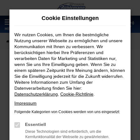
Zum
Hauptinhalt
Cookie Einstellungen
springen
0
MENÜ
Wir nutzen Cookies, um Ihnen die bestmögliche
Nutzung unserer Webseite zu ermöglichen und unsere
Startseite
Fahrzeugangebote
Fahrzeugmarkt
Kommunikation mit Ihnen zu verbessern. Wir
berücksichtigen hierbei Ihre Präferenzen und
verarbeiten Daten für Marketing und Statistiken nur,
wenn Sie uns Ihre Einwilligung geben. Wenn Sie zu
Fahrzeugmarkt
einem späteren Zeitpunkt Ihre Meinung ändern, können
Sie die Einwilligung jederzeit für die Zukunft widerrufen.
Weitere Informationen zum Umfang der
Datenverarbeitung finden Sie hier:
Datenschutzerklärung
,
Cookie-Richtlinie
.
Fehler: Network Error
Impressum
Folgende Kategorien von Cookies werden von uns eingesetzt:
Beim Laden ist ein Fehler aufgetreten.
Hier sind ein paar Tipps, die dir helfen können:
Essentiell
Diese Technologien sind erforderlich, um die
Überprüfe deine Firewall und deine
Kernfunktionalität der Webseite zu gewährleisten.