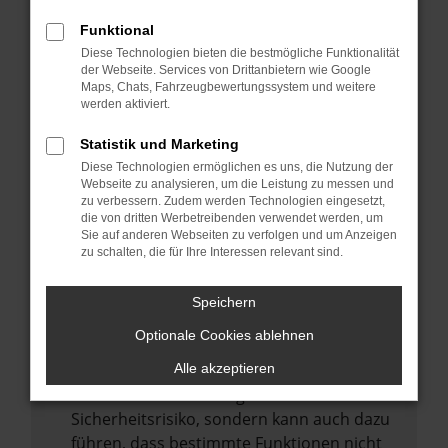
Internetverbindung.
Funktional
Laden andere Webseiten, zum Beispiel
Diese Technologien bieten die bestmögliche Funktionalität
deine Suchmaschine?
der Webseite. Services von Drittanbietern wie Google
Prüfe deine Browsererweiterungen.
Maps, Chats, Fahrzeugbewertungssystem und weitere
werden aktiviert.
Manche Erweiterungen, wie Werbeblocker,
können das Laden bestimmter Seiten
Statistik und Marketing
verhindern. Funktioniert die Seite in einem
Diese Technologien ermöglichen es uns, die Nutzung der
anderen Browser oder in einem privaten
Webseite zu analysieren, um die Leistung zu messen und
zu verbessern. Zudem werden Technologien eingesetzt,
Fenster?
die von dritten Werbetreibenden verwendet werden, um
Sie auf anderen Webseiten zu verfolgen und um Anzeigen
Starte dein Gerät neu.
zu schalten, die für Ihre Interessen relevant sind.
Das kann manchmal helfen,
vorübergehende Probleme zu beheben.
Speichern
Stelle sicher, dass dein Browser und dein
Optionale Cookies ablehnen
Betriebssystem auf dem neuesten Stand
sind.
Alle akzeptieren
Veraltete Software birgt nicht nur ein
Sicherheitsrisiko, sondern kann auch dazu
führen, dass bestimmte Funktionen nicht