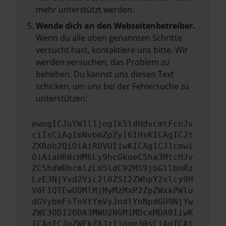
mehr unterstützt werden.
Wende dich an den Webseitenbetreiber.
Wenn du alle oben genannten Schritte
versucht hast, kontaktiere uns bitte. Wir
werden versuchen, das Problem zu
beheben. Du kannst uns diesen Text
schicken, um uns bei der Fehlersuche zu
unterstützen:
ewogICJuYW1lIjogIk5ldHdvcmtFcnJv
ciIsCiAgImNvbmZpZyI6IHsKICAgICJt
ZXRob2QiOiAiR0VUIiwKICAgICJ1cmwi
OiAiaHR0cHM6Ly9hcGkueC5ha3MtcHJv
ZC5hdWRhcmlzLm5ldC92MS9jbGllbnRz
LzE3NjYvd2Vic2l0ZS12ZWhpY2xlcy9H
V0FIQTEwODMlMjMyMzMxP2ZpZWxkPWlu
dGVybmFsTnVtYmVyJndlYnNpdGU9NjYw
ZWE3ODI2ODA3MWU2NGM1MDcxMDA0IiwK
ICAgICJoZWFkZXJzIjoge30sCiAgICAi