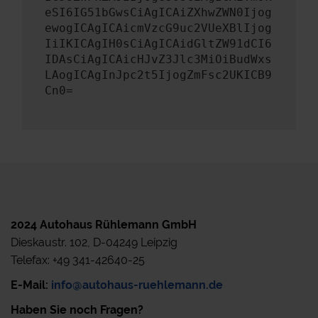
eSI6IG51bGwsCiAgICAiZXhwZWN0Ijog
ewogICAgICAicmVzcG9uc2VUeXBlIjog
IiIKICAgIH0sCiAgICAidGltZW91dCI6
IDAsCiAgICAicHJvZ3Jlc3MiOiBudWxs
LAogICAgInJpc2t5IjogZmFsc2UKICB9
Cn0=
2024 Autohaus Rühlemann GmbH
Dieskaustr. 102, D-04249 Leipzig
Telefax: +49 341-42640-25
E-Mail:
info@autohaus-ruehlemann.de
Haben Sie noch Fragen?