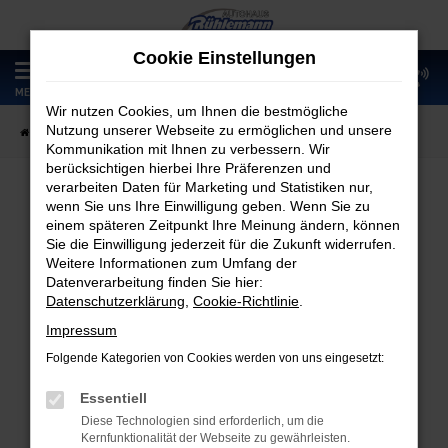
Zum
Hauptinhalt
Cookie Einstellungen
springen
0
MENÜ
Wir nutzen Cookies, um Ihnen die bestmögliche
Nutzung unserer Webseite zu ermöglichen und unsere
Startseite
Fahrzeugangebote
Fahrzeugmarkt
Kommunikation mit Ihnen zu verbessern. Wir
berücksichtigen hierbei Ihre Präferenzen und
verarbeiten Daten für Marketing und Statistiken nur,
wenn Sie uns Ihre Einwilligung geben. Wenn Sie zu
Fahrzeugmarkt
einem späteren Zeitpunkt Ihre Meinung ändern, können
Sie die Einwilligung jederzeit für die Zukunft widerrufen.
Weitere Informationen zum Umfang der
Datenverarbeitung finden Sie hier:
Datenschutzerklärung
,
Cookie-Richtlinie
.
Fehler: Network Error
Impressum
Folgende Kategorien von Cookies werden von uns eingesetzt:
Beim Laden ist ein Fehler aufgetreten.
Hier sind ein paar Tipps, die dir helfen können:
Essentiell
Diese Technologien sind erforderlich, um die
Überprüfe deine Firewall und deine
Kernfunktionalität der Webseite zu gewährleisten.