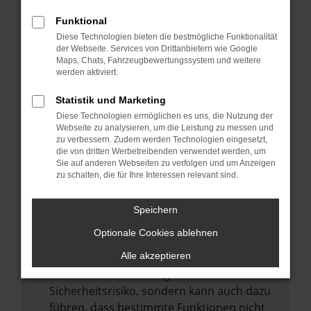
Internetverbindung.
Funktional
Laden andere Webseiten, zum Beispiel
Diese Technologien bieten die bestmögliche Funktionalität
deine Suchmaschine?
der Webseite. Services von Drittanbietern wie Google
Prüfe deine Browsererweiterungen.
Maps, Chats, Fahrzeugbewertungssystem und weitere
werden aktiviert.
Manche Erweiterungen, wie Werbeblocker,
können das Laden bestimmter Seiten
Statistik und Marketing
verhindern. Funktioniert die Seite in einem
Diese Technologien ermöglichen es uns, die Nutzung der
anderen Browser oder in einem privaten
Webseite zu analysieren, um die Leistung zu messen und
zu verbessern. Zudem werden Technologien eingesetzt,
Fenster?
die von dritten Werbetreibenden verwendet werden, um
Sie auf anderen Webseiten zu verfolgen und um Anzeigen
Starte dein Gerät neu.
zu schalten, die für Ihre Interessen relevant sind.
Das kann manchmal helfen,
vorübergehende Probleme zu beheben.
Speichern
Stelle sicher, dass dein Browser und dein
Optionale Cookies ablehnen
Betriebssystem auf dem neuesten Stand
sind.
Alle akzeptieren
Veraltete Software birgt nicht nur ein
Sicherheitsrisiko, sondern kann auch dazu
führen, dass bestimmte Funktionen nicht