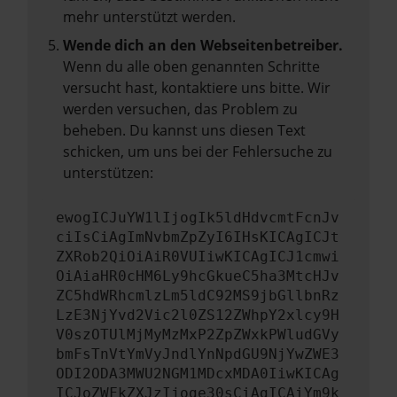
mehr unterstützt werden.
Wende dich an den Webseitenbetreiber.
Wenn du alle oben genannten Schritte
versucht hast, kontaktiere uns bitte. Wir
werden versuchen, das Problem zu
beheben. Du kannst uns diesen Text
schicken, um uns bei der Fehlersuche zu
unterstützen:
ewogICJuYW1lIjogIk5ldHdvcmtFcnJv
ciIsCiAgImNvbmZpZyI6IHsKICAgICJt
ZXRob2QiOiAiR0VUIiwKICAgICJ1cmwi
OiAiaHR0cHM6Ly9hcGkueC5ha3MtcHJv
ZC5hdWRhcmlzLm5ldC92MS9jbGllbnRz
LzE3NjYvd2Vic2l0ZS12ZWhpY2xlcy9H
V0szOTUlMjMyMzMxP2ZpZWxkPWludGVy
bmFsTnVtYmVyJndlYnNpdGU9NjYwZWE3
ODI2ODA3MWU2NGM1MDcxMDA0IiwKICAg
ICJoZWFkZXJzIjoge30sCiAgICAiYm9k