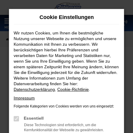
Zum
Hauptinhalt
Cookie Einstellungen
springen
0
MENÜ
Wir nutzen Cookies, um Ihnen die bestmögliche
Nutzung unserer Webseite zu ermöglichen und unsere
Startseite
Fahrzeugangebote
Fahrzeugmarkt
Kommunikation mit Ihnen zu verbessern. Wir
berücksichtigen hierbei Ihre Präferenzen und
verarbeiten Daten für Marketing und Statistiken nur,
wenn Sie uns Ihre Einwilligung geben. Wenn Sie zu
Fahrzeugmarkt
einem späteren Zeitpunkt Ihre Meinung ändern, können
Sie die Einwilligung jederzeit für die Zukunft widerrufen.
Weitere Informationen zum Umfang der
Datenverarbeitung finden Sie hier:
Datenschutzerklärung
,
Cookie-Richtlinie
.
Fehler: Network Error
Impressum
Folgende Kategorien von Cookies werden von uns eingesetzt:
Beim Laden ist ein Fehler aufgetreten.
Hier sind ein paar Tipps, die dir helfen können:
Essentiell
Diese Technologien sind erforderlich, um die
Überprüfe deine Firewall und deine
Kernfunktionalität der Webseite zu gewährleisten.