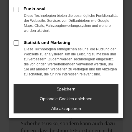
Internetverbindung.
Funktional
Laden andere Webseiten, zum Beispiel
Diese Technologien bieten die bestmögliche Funktionalität
deine Suchmaschine?
der Webseite. Services von Drittanbietern wie Google
Prüfe deine Browsererweiterungen.
Maps, Chats, Fahrzeugbewertungssystem und weitere
werden aktiviert.
Manche Erweiterungen, wie Werbeblocker,
können das Laden bestimmter Seiten
Statistik und Marketing
verhindern. Funktioniert die Seite in einem
Diese Technologien ermöglichen es uns, die Nutzung der
anderen Browser oder in einem privaten
Webseite zu analysieren, um die Leistung zu messen und
zu verbessern. Zudem werden Technologien eingesetzt,
Fenster?
die von dritten Werbetreibenden verwendet werden, um
Sie auf anderen Webseiten zu verfolgen und um Anzeigen
Starte dein Gerät neu.
zu schalten, die für Ihre Interessen relevant sind.
Das kann manchmal helfen,
vorübergehende Probleme zu beheben.
Speichern
Stelle sicher, dass dein Browser und dein
Optionale Cookies ablehnen
Betriebssystem auf dem neuesten Stand
sind.
Alle akzeptieren
Veraltete Software birgt nicht nur ein
Sicherheitsrisiko, sondern kann auch dazu
führen, dass bestimmte Funktionen nicht