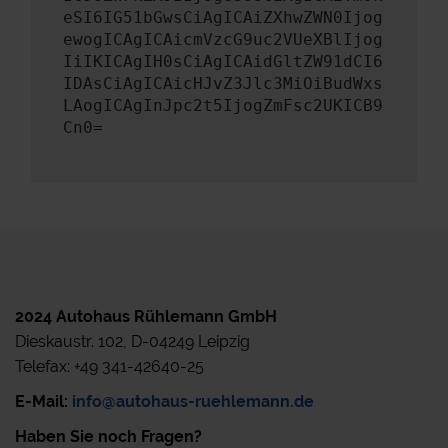
eSI6IG51bGwsCiAgICAiZXhwZWN0Ijog
ewogICAgICAicmVzcG9uc2VUeXBlIjog
IiIKICAgIH0sCiAgICAidGltZW91dCI6
IDAsCiAgICAicHJvZ3Jlc3MiOiBudWxs
LAogICAgInJpc2t5IjogZmFsc2UKICB9
Cn0=
2024 Autohaus Rühlemann GmbH
Dieskaustr. 102, D-04249 Leipzig
Telefax: +49 341-42640-25
E-Mail:
info@autohaus-ruehlemann.de
Haben Sie noch Fragen?