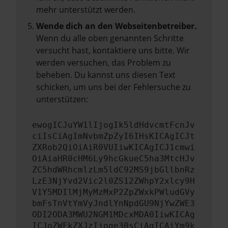
mehr unterstützt werden.
Wende dich an den Webseitenbetreiber.
Wenn du alle oben genannten Schritte
versucht hast, kontaktiere uns bitte. Wir
werden versuchen, das Problem zu
beheben. Du kannst uns diesen Text
schicken, um uns bei der Fehlersuche zu
unterstützen:
ewogICJuYW1lIjogIk5ldHdvcmtFcnJv
ciIsCiAgImNvbmZpZyI6IHsKICAgICJt
ZXRob2QiOiAiR0VUIiwKICAgICJ1cmwi
OiAiaHR0cHM6Ly9hcGkueC5ha3MtcHJv
ZC5hdWRhcmlzLm5ldC92MS9jbGllbnRz
LzE3NjYvd2Vic2l0ZS12ZWhpY2xlcy9H
V1Y5MDIlMjMyMzMxP2ZpZWxkPWludGVy
bmFsTnVtYmVyJndlYnNpdGU9NjYwZWE3
ODI2ODA3MWU2NGM1MDcxMDA0IiwKICAg
ICJoZWFkZXJzIjoge30sCiAgICAiYm9k