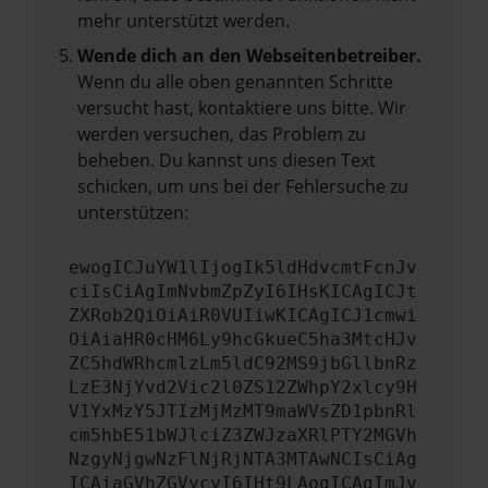
mehr unterstützt werden.
Wende dich an den Webseitenbetreiber.
Wenn du alle oben genannten Schritte
versucht hast, kontaktiere uns bitte. Wir
werden versuchen, das Problem zu
beheben. Du kannst uns diesen Text
schicken, um uns bei der Fehlersuche zu
unterstützen:
ewogICJuYW1lIjogIk5ldHdvcmtFcnJv
ciIsCiAgImNvbmZpZyI6IHsKICAgICJt
ZXRob2QiOiAiR0VUIiwKICAgICJ1cmwi
OiAiaHR0cHM6Ly9hcGkueC5ha3MtcHJv
ZC5hdWRhcmlzLm5ldC92MS9jbGllbnRz
LzE3NjYvd2Vic2l0ZS12ZWhpY2xlcy9H
V1YxMzY5JTIzMjMzMT9maWVsZD1pbnRl
cm5hbE51bWJlciZ3ZWJzaXRlPTY2MGVh
NzgyNjgwNzFlNjRjNTA3MTAwNCIsCiAg
ICAiaGVhZGVycyI6IHt9LAogICAgImJv