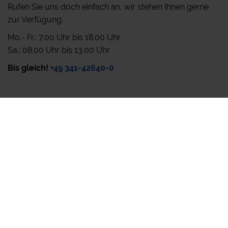
Rufen Sie uns doch einfach an, wir stehen Ihnen gerne
zur Verfügung.
Mo.- Fr.: 7.00 Uhr bis 18.00 Uhr
Sa.: 08.00 Uhr bis 13.00 Uhr
Bis gleich!
+49 341-42640-0
1
Ehemaliger Neupreis (Unverbindliche Preisempfehlung des Herstellers am
Tag der Erstzulassung).
Der errechnete Preisvorteil sowie die angegebene Ersparnis errechnet sich
gegenüber der ehemaligen unverbindlichen Preisempfehlung des