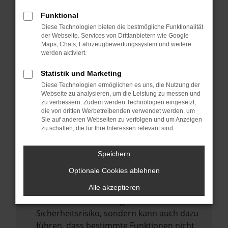
Internetverbindung.
Funktional
Laden andere Webseiten, zum Beispiel
Diese Technologien bieten die bestmögliche Funktionalität
deine Suchmaschine?
der Webseite. Services von Drittanbietern wie Google
Prüfe deine Browsererweiterungen.
Maps, Chats, Fahrzeugbewertungssystem und weitere
werden aktiviert.
Manche Erweiterungen, wie Werbeblocker,
können das Laden bestimmter Seiten
Statistik und Marketing
verhindern. Funktioniert die Seite in einem
Diese Technologien ermöglichen es uns, die Nutzung der
anderen Browser oder in einem privaten
Webseite zu analysieren, um die Leistung zu messen und
zu verbessern. Zudem werden Technologien eingesetzt,
Fenster?
die von dritten Werbetreibenden verwendet werden, um
Sie auf anderen Webseiten zu verfolgen und um Anzeigen
Starte dein Gerät neu.
zu schalten, die für Ihre Interessen relevant sind.
Das kann manchmal helfen,
vorübergehende Probleme zu beheben.
Speichern
Stelle sicher, dass dein Browser und dein
Optionale Cookies ablehnen
Betriebssystem auf dem neuesten Stand
sind.
Alle akzeptieren
Veraltete Software birgt nicht nur ein
Sicherheitsrisiko, sondern kann auch dazu
führen, dass bestimmte Funktionen nicht