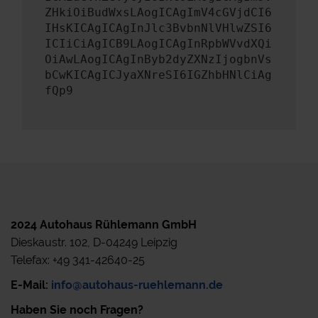
ZHkiOiBudWxsLAogICAgImV4cGVjdCI6
IHsKICAgICAgInJlc3BvbnNlVHlwZSI6
ICIiCiAgICB9LAogICAgInRpbWVvdXQi
OiAwLAogICAgInByb2dyZXNzIjogbnVs
bCwKICAgICJyaXNreSI6IGZhbHNlCiAg
fQp9
2024 Autohaus Rühlemann GmbH
Dieskaustr. 102, D-04249 Leipzig
Telefax: +49 341-42640-25
E-Mail:
info@autohaus-ruehlemann.de
Haben Sie noch Fragen?