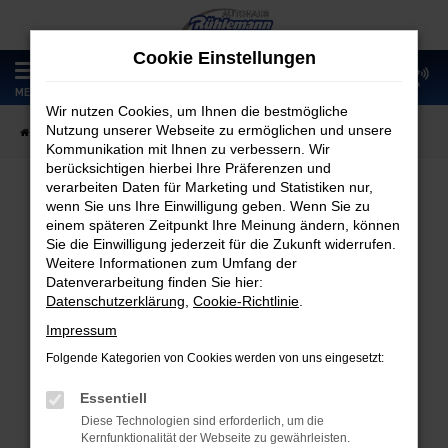
Zum
Hauptinhalt
Cookie Einstellungen
springen
0
MENÜ
Wir nutzen Cookies, um Ihnen die bestmögliche
Nutzung unserer Webseite zu ermöglichen und unsere
Startseite
Fahrzeugangebote
Fahrzeugmarkt
Kommunikation mit Ihnen zu verbessern. Wir
berücksichtigen hierbei Ihre Präferenzen und
verarbeiten Daten für Marketing und Statistiken nur,
wenn Sie uns Ihre Einwilligung geben. Wenn Sie zu
Fahrzeugmarkt
einem späteren Zeitpunkt Ihre Meinung ändern, können
Sie die Einwilligung jederzeit für die Zukunft widerrufen.
Weitere Informationen zum Umfang der
Datenverarbeitung finden Sie hier:
Datenschutzerklärung
,
Cookie-Richtlinie
.
Fehler: Network Error
Impressum
Folgende Kategorien von Cookies werden von uns eingesetzt:
Beim Laden ist ein Fehler aufgetreten.
Hier sind ein paar Tipps, die dir helfen können:
Essentiell
Diese Technologien sind erforderlich, um die
Überprüfe deine Firewall und deine
Kernfunktionalität der Webseite zu gewährleisten.