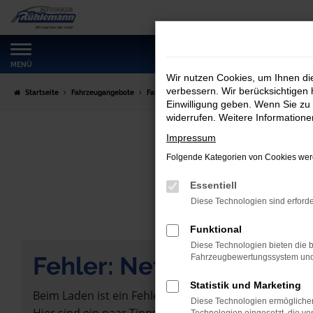
Zum
Hauptinhalt
springen
MENÜ
Wir nutzen Cookies, um Ihnen d
verbessern. Wir berücksichtigen 
Startseite
Fahrzeugangebote
Fahrzeugmarkt
Einwilligung geben. Wenn Sie zu 
widerrufen. Weitere Information
Impressum
Folgende Kategorien von Cookies werd
Essentiell
Diese Technologien sind erforde
Funktional
Diese Technologien bieten die b
Fehler: Network Error
Fahrzeugbewertungssystem und w
Statistik und Marketing
Beim Laden ist ein Fehler aufgetreten.
Diese Technologien ermöglichen