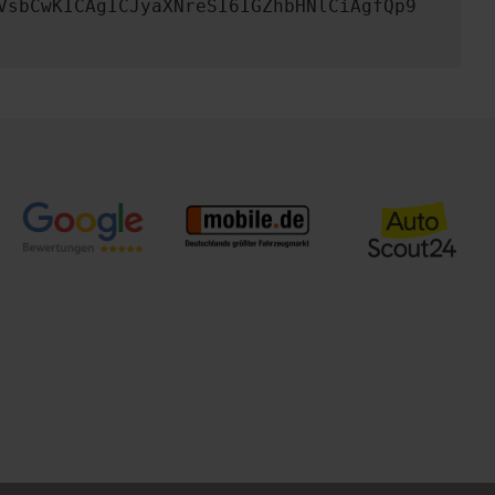
VsbCwKICAgICJyaXNreSI6IGZhbHNlCiAgfQp9