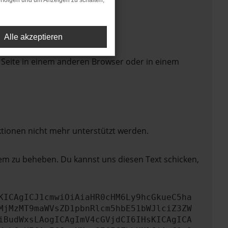
rfolgen und um Anzeigen zu schalten,
Alle akzeptieren
 Seite in einem anderen Browser oder in einem
ktionen nicht mehr unterstützt werden.
lem zu beheben. Du kannst uns diesen Text schicken,
KICAgICJ1cmwiOiAiaHR0cHM6Ly9hcGkueC5ha
MjMzMT9maWVsZD1pbnRlcm5hbE51bWJlciZ3ZW
iBudWxsLAogICAgImV4cGVjdCI6IHsKICAgICA