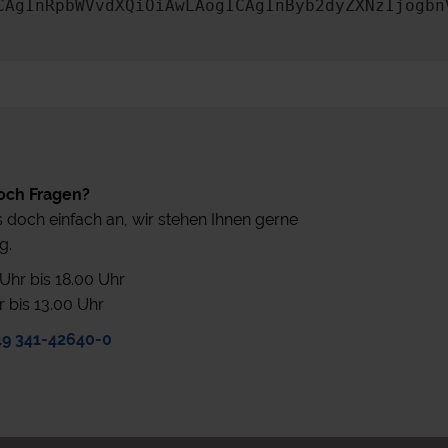
CAgInRpbWVvdXQiOiAwLAogICAgInByb2dyZXNzIjogbn
och Fragen?
 doch einfach an, wir stehen Ihnen gerne
g.
0 Uhr bis 18.00 Uhr
r bis 13.00 Uhr
49 341-42640-0