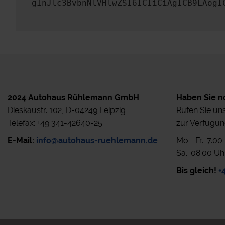
gInJlc3BvbnNlVHlwZSI6ICIiCiAgICB9LAogI
2024 Autohaus Rühlemann GmbH
Haben Sie n
Dieskaustr. 102, D-04249 Leipzig
Rufen Sie uns
Telefax: +49 341-42640-25
zur Verfügun
E-Mail:
info@autohaus-ruehlemann.de
Mo.- Fr.: 7.0
Sa.: 08.00 Uh
Bis gleich!
+