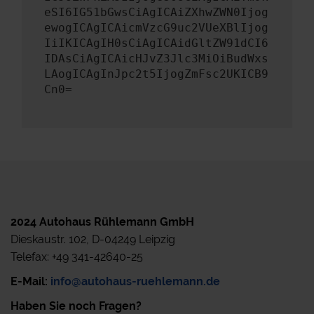
eSI6IG51bGwsCiAgICAiZXhwZWN0Ijog
ewogICAgICAicmVzcG9uc2VUeXBlIjog
IiIKICAgIH0sCiAgICAidGltZW91dCI6
IDAsCiAgICAicHJvZ3Jlc3MiOiBudWxs
LAogICAgInJpc2t5IjogZmFsc2UKICB9
Cn0=
2024 Autohaus Rühlemann GmbH
Dieskaustr. 102, D-04249 Leipzig
Telefax: +49 341-42640-25
E-Mail:
info@autohaus-ruehlemann.de
Haben Sie noch Fragen?