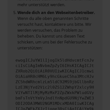
mehr unterstützt werden.
Wende dich an den Webseitenbetreiber.
Wenn du alle oben genannten Schritte
versucht hast, kontaktiere uns bitte. Wir
werden versuchen, das Problem zu
beheben. Du kannst uns diesen Text
schicken, um uns bei der Fehlersuche zu
unterstützen:
ewogICJuYW1lIjogIk5ldHdvcmtFcnJv
ciIsCiAgImNvbmZpZyI6IHsKICAgICJt
ZXRob2QiOiAiR0VUIiwKICAgICJ1cmwi
OiAiaHR0cHM6Ly9hcGkueC5ha3MtcHJv
ZC5hdWRhcmlzLm5ldC92MS9jbGllbnRz
LzE3NjYvd2Vic2l0ZS12ZWhpY2xlcy9H
V1YwNTIlMjMyMzMxP2ZpZWxkPWludGVy
bmFsTnVtYmVyJndlYnNpdGU9NjYwZWE3
ODI2ODA3MWU2NGM1MDcxMDA0IiwKICAg
ICJoZWFkZXJzIjoge30sCiAgICAiYm9k