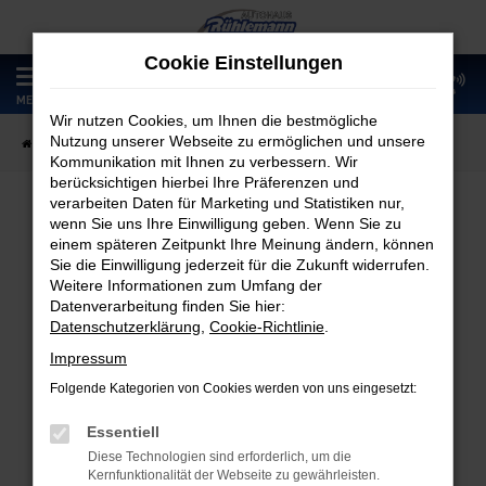
Zum
Hauptinhalt
Cookie Einstellungen
springen
0
MENÜ
Wir nutzen Cookies, um Ihnen die bestmögliche
Nutzung unserer Webseite zu ermöglichen und unsere
Startseite
Fahrzeugangebote
Fahrzeugmarkt
Kommunikation mit Ihnen zu verbessern. Wir
berücksichtigen hierbei Ihre Präferenzen und
verarbeiten Daten für Marketing und Statistiken nur,
wenn Sie uns Ihre Einwilligung geben. Wenn Sie zu
Fahrzeugmarkt
einem späteren Zeitpunkt Ihre Meinung ändern, können
Sie die Einwilligung jederzeit für die Zukunft widerrufen.
Weitere Informationen zum Umfang der
Datenverarbeitung finden Sie hier:
Datenschutzerklärung
,
Cookie-Richtlinie
.
Fehler: Network Error
Impressum
Folgende Kategorien von Cookies werden von uns eingesetzt:
Beim Laden ist ein Fehler aufgetreten.
Hier sind ein paar Tipps, die dir helfen können:
Essentiell
Diese Technologien sind erforderlich, um die
Überprüfe deine Firewall und deine
Kernfunktionalität der Webseite zu gewährleisten.