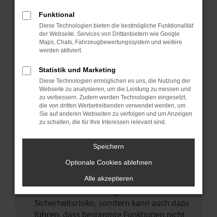
Internetverbindung.
Funktional
Laden andere Webseiten, zum Beispiel
Diese Technologien bieten die bestmögliche Funktionalität
deine Suchmaschine?
der Webseite. Services von Drittanbietern wie Google
Prüfe deine Browsererweiterungen.
Maps, Chats, Fahrzeugbewertungssystem und weitere
werden aktiviert.
Manche Erweiterungen, wie Werbeblocker,
können das Laden bestimmter Seiten
Statistik und Marketing
verhindern. Funktioniert die Seite in einem
Diese Technologien ermöglichen es uns, die Nutzung der
anderen Browser oder in einem privaten
Webseite zu analysieren, um die Leistung zu messen und
zu verbessern. Zudem werden Technologien eingesetzt,
Fenster?
die von dritten Werbetreibenden verwendet werden, um
Sie auf anderen Webseiten zu verfolgen und um Anzeigen
Starte dein Gerät neu.
zu schalten, die für Ihre Interessen relevant sind.
Das kann manchmal helfen,
vorübergehende Probleme zu beheben.
Speichern
Stelle sicher, dass dein Browser und dein
Optionale Cookies ablehnen
Betriebssystem auf dem neuesten Stand
sind.
Alle akzeptieren
Veraltete Software birgt nicht nur ein
Sicherheitsrisiko, sondern kann auch dazu
führen, dass bestimmte Funktionen nicht