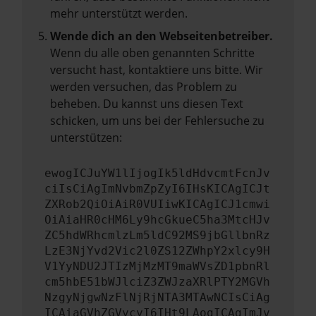
mehr unterstützt werden.
Wende dich an den Webseitenbetreiber.
Wenn du alle oben genannten Schritte
versucht hast, kontaktiere uns bitte. Wir
werden versuchen, das Problem zu
beheben. Du kannst uns diesen Text
schicken, um uns bei der Fehlersuche zu
unterstützen:
ewogICJuYW1lIjogIk5ldHdvcmtFcnJv
ciIsCiAgImNvbmZpZyI6IHsKICAgICJt
ZXRob2QiOiAiR0VUIiwKICAgICJ1cmwi
OiAiaHR0cHM6Ly9hcGkueC5ha3MtcHJv
ZC5hdWRhcmlzLm5ldC92MS9jbGllbnRz
LzE3NjYvd2Vic2l0ZS12ZWhpY2xlcy9H
V1YyNDU2JTIzMjMzMT9maWVsZD1pbnRl
cm5hbE51bWJlciZ3ZWJzaXRlPTY2MGVh
NzgyNjgwNzFlNjRjNTA3MTAwNCIsCiAg
ICAiaGVhZGVycyI6IHt9LAogICAgImJv