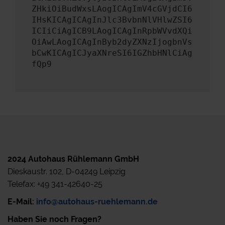
ZHkiOiBudWxsLAogICAgImV4cGVjdCI6
IHsKICAgICAgInJlc3BvbnNlVHlwZSI6
ICIiCiAgICB9LAogICAgInRpbWVvdXQi
OiAwLAogICAgInByb2dyZXNzIjogbnVs
bCwKICAgICJyaXNreSI6IGZhbHNlCiAg
fQp9
2024 Autohaus Rühlemann GmbH
Dieskaustr. 102, D-04249 Leipzig
Telefax: +49 341-42640-25
E-Mail:
info@autohaus-ruehlemann.de
Haben Sie noch Fragen?