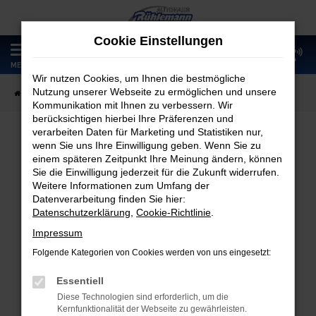
Zum
Hauptinhalt
Cookie Einstellungen
springen
0
MENÜ
Wir nutzen Cookies, um Ihnen die bestmögliche
Nutzung unserer Webseite zu ermöglichen und unsere
Startseite
Fahrzeugangebote
Fahrzeugmarkt
Kommunikation mit Ihnen zu verbessern. Wir
berücksichtigen hierbei Ihre Präferenzen und
verarbeiten Daten für Marketing und Statistiken nur,
wenn Sie uns Ihre Einwilligung geben. Wenn Sie zu
Fahrzeugmarkt
einem späteren Zeitpunkt Ihre Meinung ändern, können
Sie die Einwilligung jederzeit für die Zukunft widerrufen.
Weitere Informationen zum Umfang der
Datenverarbeitung finden Sie hier:
Datenschutzerklärung
,
Cookie-Richtlinie
.
Fehler: Network Error
Impressum
Folgende Kategorien von Cookies werden von uns eingesetzt:
Beim Laden ist ein Fehler aufgetreten.
Hier sind ein paar Tipps, die dir helfen können:
Essentiell
Diese Technologien sind erforderlich, um die
Überprüfe deine Firewall und deine
Kernfunktionalität der Webseite zu gewährleisten.