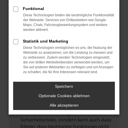
Internetverbindung.
Funktional
Laden andere Webseiten, zum Beispiel
Diese Technologien bieten die bestmögliche Funktionalität
deine Suchmaschine?
der Webseite. Services von Drittanbietern wie Google
Prüfe deine Browsererweiterungen.
Maps, Chats, Fahrzeugbewertungssystem und weitere
werden aktiviert.
Manche Erweiterungen, wie Werbeblocker,
können das Laden bestimmter Seiten
Statistik und Marketing
verhindern. Funktioniert die Seite in einem
Diese Technologien ermöglichen es uns, die Nutzung der
anderen Browser oder in einem privaten
Webseite zu analysieren, um die Leistung zu messen und
zu verbessern. Zudem werden Technologien eingesetzt,
Fenster?
die von dritten Werbetreibenden verwendet werden, um
Sie auf anderen Webseiten zu verfolgen und um Anzeigen
Starte dein Gerät neu.
zu schalten, die für Ihre Interessen relevant sind.
Das kann manchmal helfen,
vorübergehende Probleme zu beheben.
Speichern
Stelle sicher, dass dein Browser und dein
Optionale Cookies ablehnen
Betriebssystem auf dem neuesten Stand
sind.
Alle akzeptieren
Veraltete Software birgt nicht nur ein
Sicherheitsrisiko, sondern kann auch dazu
führen, dass bestimmte Funktionen nicht