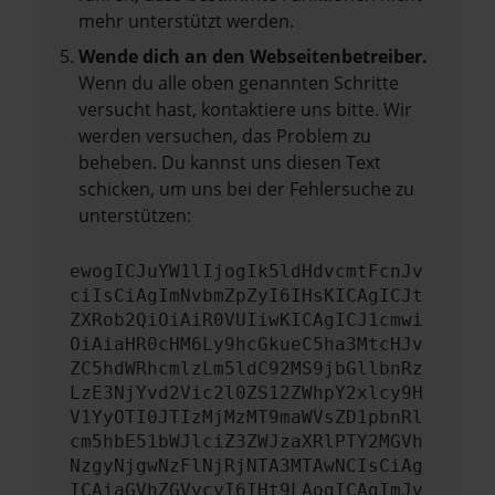
mehr unterstützt werden.
Wende dich an den Webseitenbetreiber.
Wenn du alle oben genannten Schritte
versucht hast, kontaktiere uns bitte. Wir
werden versuchen, das Problem zu
beheben. Du kannst uns diesen Text
schicken, um uns bei der Fehlersuche zu
unterstützen:
ewogICJuYW1lIjogIk5ldHdvcmtFcnJv
ciIsCiAgImNvbmZpZyI6IHsKICAgICJt
ZXRob2QiOiAiR0VUIiwKICAgICJ1cmwi
OiAiaHR0cHM6Ly9hcGkueC5ha3MtcHJv
ZC5hdWRhcmlzLm5ldC92MS9jbGllbnRz
LzE3NjYvd2Vic2l0ZS12ZWhpY2xlcy9H
V1YyOTI0JTIzMjMzMT9maWVsZD1pbnRl
cm5hbE51bWJlciZ3ZWJzaXRlPTY2MGVh
NzgyNjgwNzFlNjRjNTA3MTAwNCIsCiAg
ICAiaGVhZGVycyI6IHt9LAogICAgImJv