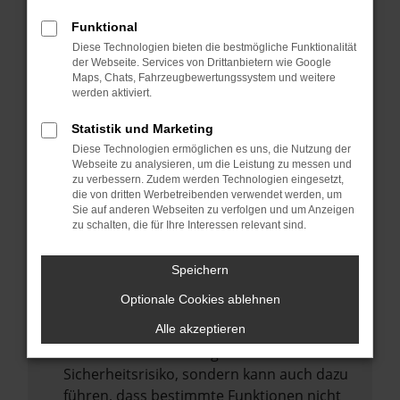
Internetverbindung.
Funktional
Laden andere Webseiten, zum Beispiel
Diese Technologien bieten die bestmögliche Funktionalität
deine Suchmaschine?
der Webseite. Services von Drittanbietern wie Google
Prüfe deine Browsererweiterungen.
Maps, Chats, Fahrzeugbewertungssystem und weitere
werden aktiviert.
Manche Erweiterungen, wie Werbeblocker,
können das Laden bestimmter Seiten
Statistik und Marketing
verhindern. Funktioniert die Seite in einem
Diese Technologien ermöglichen es uns, die Nutzung der
anderen Browser oder in einem privaten
Webseite zu analysieren, um die Leistung zu messen und
zu verbessern. Zudem werden Technologien eingesetzt,
Fenster?
die von dritten Werbetreibenden verwendet werden, um
Sie auf anderen Webseiten zu verfolgen und um Anzeigen
Starte dein Gerät neu.
zu schalten, die für Ihre Interessen relevant sind.
Das kann manchmal helfen,
vorübergehende Probleme zu beheben.
Speichern
Stelle sicher, dass dein Browser und dein
Optionale Cookies ablehnen
Betriebssystem auf dem neuesten Stand
sind.
Alle akzeptieren
Veraltete Software birgt nicht nur ein
Sicherheitsrisiko, sondern kann auch dazu
führen, dass bestimmte Funktionen nicht