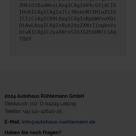
ZHkiOiBudWxsLAogICAgImV4cGVjdCI6
IHsKICAgICAgInJlc3BvbnNlVHlwZSI6
ICIiCiAgICB9LAogICAgInRpbWVvdXQi
OiAwLAogICAgInByb2dyZXNzIjogbnVs
bCwKICAgICJyaXNreSI6IGZhbHNlCiAg
fQp9
2024 Autohaus Rühlemann GmbH
Dieskaustr. 102, D-04249 Leipzig
Telefax: +49 341-42640-25
E-Mail:
info@autohaus-ruehlemann.de
Haben Sie noch Fragen?