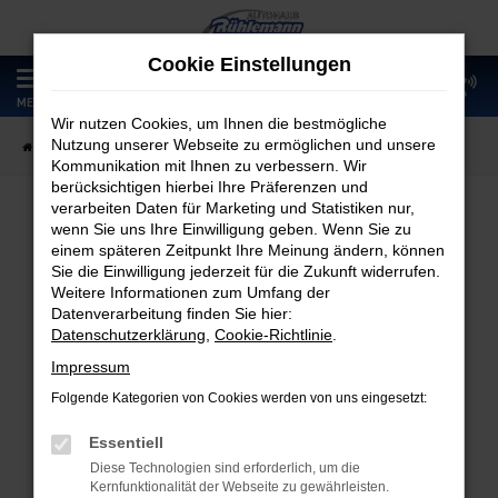
Zum
Hauptinhalt
Cookie Einstellungen
springen
0
MENÜ
Wir nutzen Cookies, um Ihnen die bestmögliche
Nutzung unserer Webseite zu ermöglichen und unsere
Startseite
Fahrzeugangebote
Fahrzeugmarkt
Kommunikation mit Ihnen zu verbessern. Wir
berücksichtigen hierbei Ihre Präferenzen und
verarbeiten Daten für Marketing und Statistiken nur,
wenn Sie uns Ihre Einwilligung geben. Wenn Sie zu
Fahrzeugmarkt
einem späteren Zeitpunkt Ihre Meinung ändern, können
Sie die Einwilligung jederzeit für die Zukunft widerrufen.
Weitere Informationen zum Umfang der
Datenverarbeitung finden Sie hier:
Datenschutzerklärung
,
Cookie-Richtlinie
.
Fehler: Network Error
Impressum
Folgende Kategorien von Cookies werden von uns eingesetzt:
Beim Laden ist ein Fehler aufgetreten.
Hier sind ein paar Tipps, die dir helfen können:
Essentiell
Diese Technologien sind erforderlich, um die
Überprüfe deine Firewall und deine
Kernfunktionalität der Webseite zu gewährleisten.