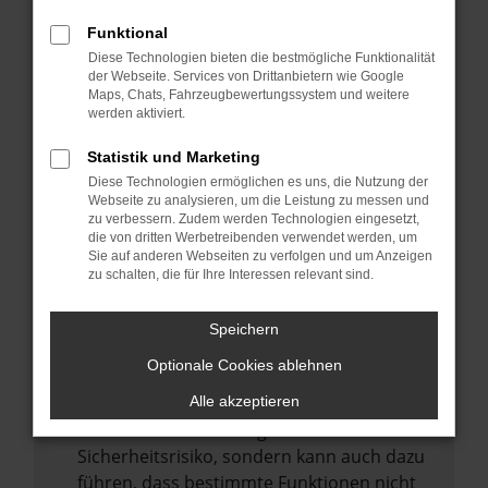
Internetverbindung.
Funktional
Laden andere Webseiten, zum Beispiel
Diese Technologien bieten die bestmögliche Funktionalität
deine Suchmaschine?
der Webseite. Services von Drittanbietern wie Google
Prüfe deine Browsererweiterungen.
Maps, Chats, Fahrzeugbewertungssystem und weitere
werden aktiviert.
Manche Erweiterungen, wie Werbeblocker,
können das Laden bestimmter Seiten
Statistik und Marketing
verhindern. Funktioniert die Seite in einem
Diese Technologien ermöglichen es uns, die Nutzung der
anderen Browser oder in einem privaten
Webseite zu analysieren, um die Leistung zu messen und
zu verbessern. Zudem werden Technologien eingesetzt,
Fenster?
die von dritten Werbetreibenden verwendet werden, um
Sie auf anderen Webseiten zu verfolgen und um Anzeigen
Starte dein Gerät neu.
zu schalten, die für Ihre Interessen relevant sind.
Das kann manchmal helfen,
vorübergehende Probleme zu beheben.
Speichern
Stelle sicher, dass dein Browser und dein
Optionale Cookies ablehnen
Betriebssystem auf dem neuesten Stand
sind.
Alle akzeptieren
Veraltete Software birgt nicht nur ein
Sicherheitsrisiko, sondern kann auch dazu
führen, dass bestimmte Funktionen nicht