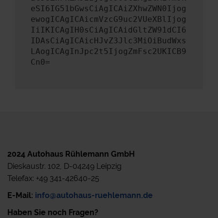
eSI6IG51bGwsCiAgICAiZXhwZWN0Ijog
ewogICAgICAicmVzcG9uc2VUeXBlIjog
IiIKICAgIH0sCiAgICAidGltZW91dCI6
IDAsCiAgICAicHJvZ3Jlc3MiOiBudWxs
LAogICAgInJpc2t5IjogZmFsc2UKICB9
Cn0=
2024 Autohaus Rühlemann GmbH
Dieskaustr. 102, D-04249 Leipzig
Telefax: +49 341-42640-25
E-Mail:
info@autohaus-ruehlemann.de
Haben Sie noch Fragen?