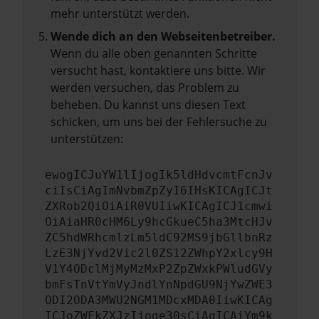
mehr unterstützt werden.
Wende dich an den Webseitenbetreiber.
Wenn du alle oben genannten Schritte
versucht hast, kontaktiere uns bitte. Wir
werden versuchen, das Problem zu
beheben. Du kannst uns diesen Text
schicken, um uns bei der Fehlersuche zu
unterstützen:
ewogICJuYW1lIjogIk5ldHdvcmtFcnJv
ciIsCiAgImNvbmZpZyI6IHsKICAgICJt
ZXRob2QiOiAiR0VUIiwKICAgICJ1cmwi
OiAiaHR0cHM6Ly9hcGkueC5ha3MtcHJv
ZC5hdWRhcmlzLm5ldC92MS9jbGllbnRz
LzE3NjYvd2Vic2l0ZS12ZWhpY2xlcy9H
V1Y4ODclMjMyMzMxP2ZpZWxkPWludGVy
bmFsTnVtYmVyJndlYnNpdGU9NjYwZWE3
ODI2ODA3MWU2NGM1MDcxMDA0IiwKICAg
ICJoZWFkZXJzIjoge30sCiAgICAiYm9k