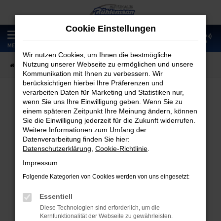
Zum
Hauptinhalt
Cookie Einstellungen
springen
0
MENÜ
Wir nutzen Cookies, um Ihnen die bestmögliche
Nutzung unserer Webseite zu ermöglichen und unsere
Startseite
Fahrzeugangebote
Fahrzeugmarkt
Kommunikation mit Ihnen zu verbessern. Wir
berücksichtigen hierbei Ihre Präferenzen und
verarbeiten Daten für Marketing und Statistiken nur,
wenn Sie uns Ihre Einwilligung geben. Wenn Sie zu
Fahrzeugmarkt
einem späteren Zeitpunkt Ihre Meinung ändern, können
Sie die Einwilligung jederzeit für die Zukunft widerrufen.
Weitere Informationen zum Umfang der
Datenverarbeitung finden Sie hier:
Datenschutzerklärung
,
Cookie-Richtlinie
.
Fehler: Network Error
Impressum
Folgende Kategorien von Cookies werden von uns eingesetzt:
Beim Laden ist ein Fehler aufgetreten.
Hier sind ein paar Tipps, die dir helfen können:
Essentiell
Diese Technologien sind erforderlich, um die
Überprüfe deine Firewall und deine
Kernfunktionalität der Webseite zu gewährleisten.