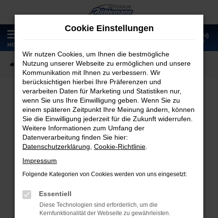
Zum
Hauptinhalt
Cookie Einstellungen
springen
0
MENÜ
Wir nutzen Cookies, um Ihnen die bestmögliche
Nutzung unserer Webseite zu ermöglichen und unsere
Startseite
Fahrzeugangebote
Fahrzeugmarkt
Kommunikation mit Ihnen zu verbessern. Wir
berücksichtigen hierbei Ihre Präferenzen und
verarbeiten Daten für Marketing und Statistiken nur,
wenn Sie uns Ihre Einwilligung geben. Wenn Sie zu
Fahrzeugmarkt
einem späteren Zeitpunkt Ihre Meinung ändern, können
Sie die Einwilligung jederzeit für die Zukunft widerrufen.
Weitere Informationen zum Umfang der
Datenverarbeitung finden Sie hier:
Datenschutzerklärung
,
Cookie-Richtlinie
.
Fehler: Network Error
Impressum
Folgende Kategorien von Cookies werden von uns eingesetzt:
Beim Laden ist ein Fehler aufgetreten.
Hier sind ein paar Tipps, die dir helfen können:
Essentiell
Diese Technologien sind erforderlich, um die
Überprüfe deine Firewall und deine
Kernfunktionalität der Webseite zu gewährleisten.