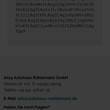
ZHkiOiBudWxsLAogICAgImV4cGVjdCI6
IHsKICAgICAgInJlc3BvbnNlVHlwZSI6
ICIiCiAgICB9LAogICAgInRpbWVvdXQi
OiAwLAogICAgInByb2dyZXNzIjogbnVs
bCwKICAgICJyaXNreSI6IGZhbHNlCiAg
fQp9
2024 Autohaus Rühlemann GmbH
Dieskaustr. 102, D-04249 Leipzig
Telefax: +49 341-42640-25
E-Mail:
info@autohaus-ruehlemann.de
Haben Sie noch Fragen?