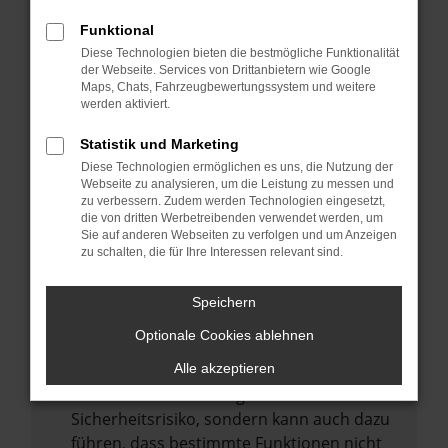
Internetverbindung.
Funktional
Laden andere Webseiten, zum Beispiel
Diese Technologien bieten die bestmögliche Funktionalität
deine Suchmaschine?
der Webseite. Services von Drittanbietern wie Google
Prüfe deine Browsererweiterungen.
Maps, Chats, Fahrzeugbewertungssystem und weitere
werden aktiviert.
Manche Erweiterungen, wie Werbeblocker,
können das Laden bestimmter Seiten
Statistik und Marketing
verhindern. Funktioniert die Seite in einem
Diese Technologien ermöglichen es uns, die Nutzung der
anderen Browser oder in einem privaten
Webseite zu analysieren, um die Leistung zu messen und
zu verbessern. Zudem werden Technologien eingesetzt,
Fenster?
die von dritten Werbetreibenden verwendet werden, um
Sie auf anderen Webseiten zu verfolgen und um Anzeigen
Starte dein Gerät neu.
zu schalten, die für Ihre Interessen relevant sind.
Das kann manchmal helfen,
vorübergehende Probleme zu beheben.
Speichern
Stelle sicher, dass dein Browser und dein
Optionale Cookies ablehnen
Betriebssystem auf dem neuesten Stand
sind.
Alle akzeptieren
Veraltete Software birgt nicht nur ein
Sicherheitsrisiko, sondern kann auch dazu
führen, dass bestimmte Funktionen nicht