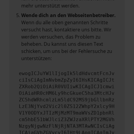
mehr unterstützt werden.
Wende dich an den Webseitenbetreiber.
Wenn du alle oben genannten Schritte
versucht hast, kontaktiere uns bitte. Wir
werden versuchen, das Problem zu
beheben. Du kannst uns diesen Text
schicken, um uns bei der Fehlersuche zu
unterstützen:
ewogICJuYW1lIjogIk5ldHdvcmtFcnJv
ciIsCiAgImNvbmZpZyI6IHsKICAgICJt
ZXRob2QiOiAiR0VUIiwKICAgICJ1cmwi
OiAiaHR0cHM6Ly9hcGkueC5ha3MtcHJv
ZC5hdWRhcmlzLm5ldC92MS9jbGllbnRz
LzE3NjYvd2Vic2l0ZS12ZWhpY2xlcy9H
V1Y0ODYxJTIzMjMzMT9maWVsZD1pbnRl
cm5hbE51bWJlciZ3ZWJzaXRlPTY2MGVh
NzgyNjgwNzFlNjRjNTA3MTAwNCIsCiAg
ICAiaGVhZGVycyI6IHt9LAogICAgImJv