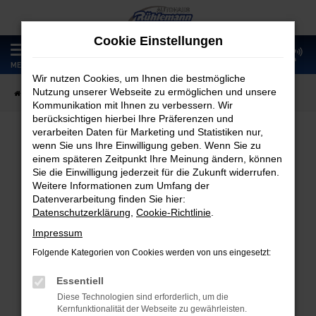
Zum
Hauptinhalt
Cookie Einstellungen
springen
0
MENÜ
Wir nutzen Cookies, um Ihnen die bestmögliche
Nutzung unserer Webseite zu ermöglichen und unsere
Startseite
Fahrzeugangebote
Fahrzeugmarkt
Kommunikation mit Ihnen zu verbessern. Wir
berücksichtigen hierbei Ihre Präferenzen und
verarbeiten Daten für Marketing und Statistiken nur,
wenn Sie uns Ihre Einwilligung geben. Wenn Sie zu
Fahrzeugmarkt
einem späteren Zeitpunkt Ihre Meinung ändern, können
Sie die Einwilligung jederzeit für die Zukunft widerrufen.
Weitere Informationen zum Umfang der
Datenverarbeitung finden Sie hier:
Datenschutzerklärung
,
Cookie-Richtlinie
.
Fehler: Network Error
Impressum
Folgende Kategorien von Cookies werden von uns eingesetzt:
Beim Laden ist ein Fehler aufgetreten.
Hier sind ein paar Tipps, die dir helfen können:
Essentiell
Diese Technologien sind erforderlich, um die
Überprüfe deine Firewall und deine
Kernfunktionalität der Webseite zu gewährleisten.