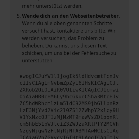
mehr unterstützt werden.
Wende dich an den Webseitenbetreiber.
Wenn du alle oben genannten Schritte
versucht hast, kontaktiere uns bitte. Wir
werden versuchen, das Problem zu
beheben. Du kannst uns diesen Text
schicken, um uns bei der Fehlersuche zu
unterstützen:
ewogICJuYW1lIjogIk5ldHdvcmtFcnJv
ciIsCiAgImNvbmZpZyI6IHsKICAgICJt
ZXRob2QiOiAiR0VUIiwKICAgICJ1cmwi
OiAiaHR0cHM6Ly9hcGkueC5ha3MtcHJv
ZC5hdWRhcmlzLm5ldC92MS9jbGllbnRz
LzE3NjYvd2Vic2l0ZS12ZWhpY2xlcy9H
V1YxMzc0JTIzMjMzMT9maWVsZD1pbnRl
cm5hbE51bWJlciZ3ZWJzaXRlPTY2MGVh
NzgyNjgwNzFlNjRjNTA3MTAwNCIsCiAg
ICAiaGVhZGVycyI6IHt9LAogICAgImJv