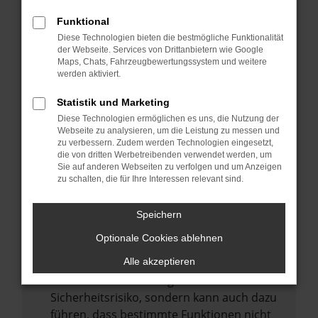
Internetverbindung.
Funktional
Laden andere Webseiten, zum Beispiel
Diese Technologien bieten die bestmögliche Funktionalität
deine Suchmaschine?
der Webseite. Services von Drittanbietern wie Google
Prüfe deine Browsererweiterungen.
Maps, Chats, Fahrzeugbewertungssystem und weitere
werden aktiviert.
Manche Erweiterungen, wie Werbeblocker,
können das Laden bestimmter Seiten
Statistik und Marketing
verhindern. Funktioniert die Seite in einem
Diese Technologien ermöglichen es uns, die Nutzung der
anderen Browser oder in einem privaten
Webseite zu analysieren, um die Leistung zu messen und
zu verbessern. Zudem werden Technologien eingesetzt,
Fenster?
die von dritten Werbetreibenden verwendet werden, um
Sie auf anderen Webseiten zu verfolgen und um Anzeigen
Starte dein Gerät neu.
zu schalten, die für Ihre Interessen relevant sind.
Das kann manchmal helfen,
vorübergehende Probleme zu beheben.
Speichern
Stelle sicher, dass dein Browser und dein
Optionale Cookies ablehnen
Betriebssystem auf dem neuesten Stand
sind.
Alle akzeptieren
Veraltete Software birgt nicht nur ein
Sicherheitsrisiko, sondern kann auch dazu
führen, dass bestimmte Funktionen nicht