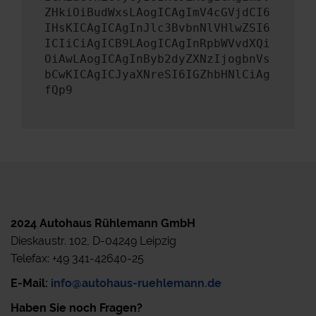
ZHkiOiBudWxsLAogICAgImV4cGVjdCI6
IHsKICAgICAgInJlc3BvbnNlVHlwZSI6
ICIiCiAgICB9LAogICAgInRpbWVvdXQi
OiAwLAogICAgInByb2dyZXNzIjogbnVs
bCwKICAgICJyaXNreSI6IGZhbHNlCiAg
fQp9
2024 Autohaus Rühlemann GmbH
Dieskaustr. 102, D-04249 Leipzig
Telefax: +49 341-42640-25
E-Mail:
info@autohaus-ruehlemann.de
Haben Sie noch Fragen?