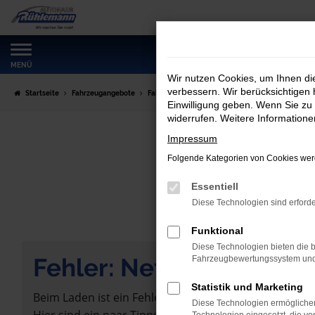
Zum
Hauptinhalt
springen
MENÜ
Wir nutzen Cookies, um Ihnen d
verbessern. Wir berücksichtigen 
Startseite
Fahrzeugangebote
Fahrzeugmarkt
Einwilligung geben. Wenn Sie zu 
widerrufen. Weitere Information
Impressum
Folgende Kategorien von Cookies werd
Essentiell
Diese Technologien sind erforde
Funktional
Diese Technologien bieten die b
Fehler: Network Error
Fahrzeugbewertungssystem und w
Statistik und Marketing
Beim Laden ist ein Fehler aufgetreten.
Diese Technologien ermöglichen