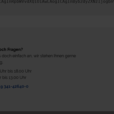
CAgInRpbWVvdXQiOiAwLAogICAgInByb2dyZXNzIjogbn
och Fragen?
 doch einfach an, wir stehen Ihnen gerne
g.
0 Uhr bis 18.00 Uhr
r bis 13.00 Uhr
49 341-42640-0