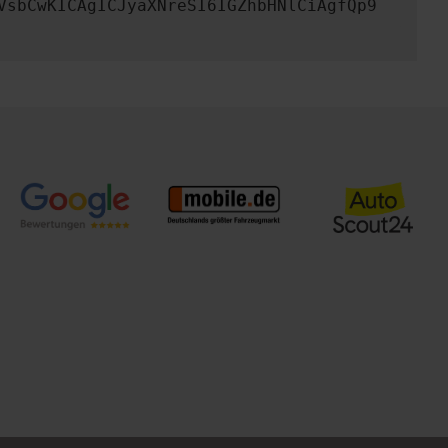
VsbCwKICAgICJyaXNreSI6IGZhbHNlCiAgfQp9