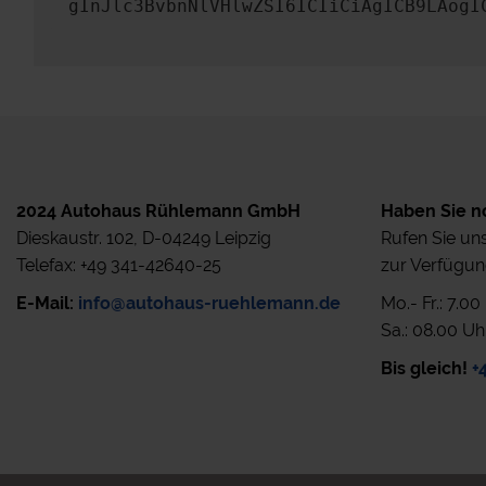
gInJlc3BvbnNlVHlwZSI6ICIiCiAgICB9LAogI
2024 Autohaus Rühlemann GmbH
Haben Sie n
Dieskaustr. 102, D-04249 Leipzig
Rufen Sie uns
Telefax: +49 341-42640-25
zur Verfügun
E-Mail:
info@autohaus-ruehlemann.de
Mo.- Fr.: 7.0
Sa.: 08.00 Uh
Bis gleich!
+