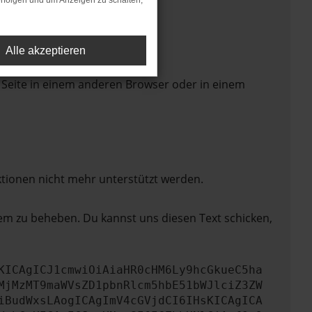
rfolgen und um Anzeigen zu schalten,
Alle akzeptieren
 Seite in einem anderen Browser oder in einem
ktionen nicht mehr unterstützt werden.
lem zu beheben. Du kannst uns diesen Text schicken,
KICAgICJ1cmwiOiAiaHR0cHM6Ly9hcGkueC5ha
MjMzMT9maWVsZD1pbnRlcm5hbE51bWJlciZ3ZW
iBudWxsLAogICAgImV4cGVjdCI6IHsKICAgICA