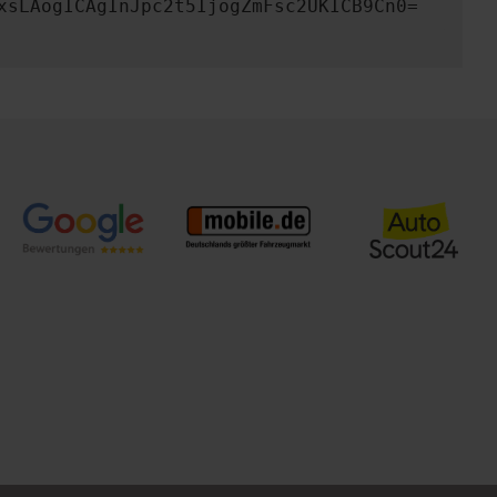
xsLAogICAgInJpc2t5IjogZmFsc2UKICB9Cn0=