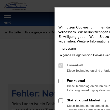
Zum
Hauptinhalt
springen
MENÜ
Wir nutzen Cookies, um Ihnen d
verbessern. Wir berücksichtigen 
Startseite
Fahrzeugangebote
Fahrzeugmarkt
Einwilligung geben. Wenn Sie zu 
widerrufen. Weitere Information
Impressum
Folgende Kategorien von Cookies werd
Essentiell
Diese Technologien sind erforde
Funktional
Diese Technologien bieten die b
Fehler: Network Error
Fahrzeugbewertungssystem und w
Statistik und Marketing
Beim Laden ist ein Fehler aufgetreten.
Diese Technologien ermöglichen