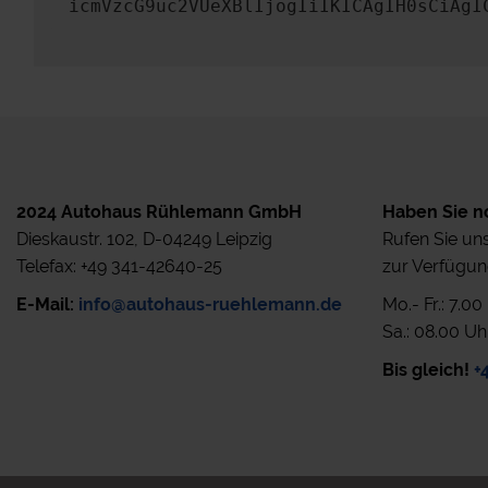
icmVzcG9uc2VUeXBlIjogIiIKICAgIH0sCiAgI
2024 Autohaus Rühlemann GmbH
Haben Sie n
Dieskaustr. 102, D-04249 Leipzig
Rufen Sie uns
Telefax: +49 341-42640-25
zur Verfügun
E-Mail:
info@autohaus-ruehlemann.de
Mo.- Fr.: 7.0
Sa.: 08.00 Uh
Bis gleich!
+