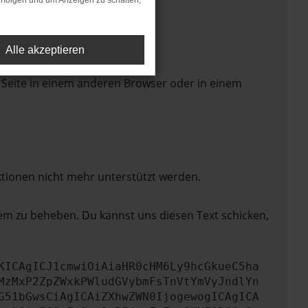
rfolgen und um Anzeigen zu schalten,
Alle akzeptieren
 Seite in einem anderen Browser oder in einem
ktionen nicht mehr unterstützt werden.
lem zu beheben. Du kannst uns diesen Text schicken,
KICAgICJ1cmwiOiAiaHR0cHM6Ly9hcGkueC5ha
MzMxP2ZpZWxkPWludGVybmFsTnVtYmVyJndlYn
G51bGwsCiAgICAiZXhwZWN0IjogewogICAgICA