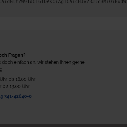
CAidGltZW91dCI6IDAsCiAgICAicHJvZ3Jlc3MiOiBudW
och Fragen?
 doch einfach an, wir stehen Ihnen gerne
g.
0 Uhr bis 18.00 Uhr
r bis 13.00 Uhr
49 341-42640-0