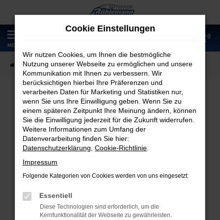
Zum
Hauptinhalt
Cookie Einstellungen
springen
0
MENÜ
Wir nutzen Cookies, um Ihnen die bestmögliche
Nutzung unserer Webseite zu ermöglichen und unsere
Startseite
Fahrzeugangebote
Fahrzeugmarkt
Kommunikation mit Ihnen zu verbessern. Wir
berücksichtigen hierbei Ihre Präferenzen und
verarbeiten Daten für Marketing und Statistiken nur,
wenn Sie uns Ihre Einwilligung geben. Wenn Sie zu
Fahrzeugmarkt
einem späteren Zeitpunkt Ihre Meinung ändern, können
Sie die Einwilligung jederzeit für die Zukunft widerrufen.
Weitere Informationen zum Umfang der
Datenverarbeitung finden Sie hier:
Datenschutzerklärung
,
Cookie-Richtlinie
.
Fehler: Network Error
Impressum
Folgende Kategorien von Cookies werden von uns eingesetzt:
Beim Laden ist ein Fehler aufgetreten.
Hier sind ein paar Tipps, die dir helfen können:
Essentiell
Diese Technologien sind erforderlich, um die
Überprüfe deine Firewall und deine
Kernfunktionalität der Webseite zu gewährleisten.