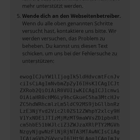
mehr unterstützt werden.
Wende dich an den Webseitenbetreiber.
Wenn du alle oben genannten Schritte
versucht hast, kontaktiere uns bitte. Wir
werden versuchen, das Problem zu
beheben. Du kannst uns diesen Text
schicken, um uns bei der Fehlersuche zu
unterstützen:
ewogICJuYW1lIjogIk5ldHdvcmtFcnJv
ciIsCiAgImNvbmZpZyI6IHsKICAgICJt
ZXRob2QiOiAiR0VUIiwKICAgICJ1cmwi
OiAiaHR0cHM6Ly9hcGkueC5ha3MtcHJv
ZC5hdWRhcmlzLm5ldC92MS9jbGllbnRz
LzE3NjYvd2Vic2l0ZS12ZWhpY2xlcy9H
V1YxNDE1JTIzMjMzMT9maWVsZD1pbnRl
cm5hbE51bWJlciZ3ZWJzaXRlPTY2MGVh
NzgyNjgwNzFlNjRjNTA3MTAwNCIsCiAg
ICAiaGVhZGVycyI6IHt9LAogICAgImJv