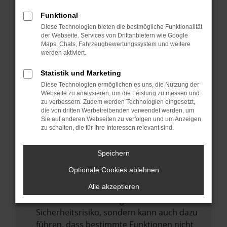
Internetverbindung.
Funktional
Laden andere Webseiten, zum Beispiel
Diese Technologien bieten die bestmögliche Funktionalität
deine Suchmaschine?
der Webseite. Services von Drittanbietern wie Google
Prüfe deine Browsererweiterungen.
Maps, Chats, Fahrzeugbewertungssystem und weitere
werden aktiviert.
Manche Erweiterungen, wie Werbeblocker,
können das Laden bestimmter Seiten
Statistik und Marketing
verhindern. Funktioniert die Seite in einem
Diese Technologien ermöglichen es uns, die Nutzung der
anderen Browser oder in einem privaten
Webseite zu analysieren, um die Leistung zu messen und
zu verbessern. Zudem werden Technologien eingesetzt,
Fenster?
die von dritten Werbetreibenden verwendet werden, um
Sie auf anderen Webseiten zu verfolgen und um Anzeigen
Starte dein Gerät neu.
zu schalten, die für Ihre Interessen relevant sind.
Das kann manchmal helfen,
vorübergehende Probleme zu beheben.
Speichern
Stelle sicher, dass dein Browser und dein
Optionale Cookies ablehnen
Betriebssystem auf dem neuesten Stand
sind.
Alle akzeptieren
Veraltete Software birgt nicht nur ein
Sicherheitsrisiko, sondern kann auch dazu
führen, dass bestimmte Funktionen nicht