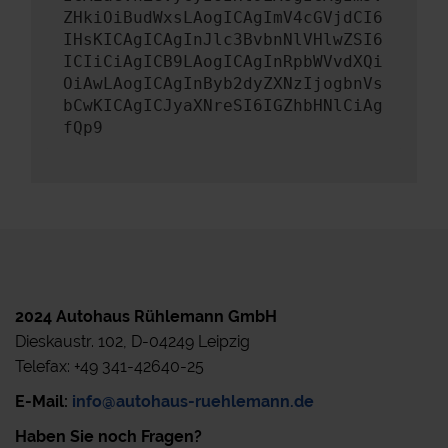
ZHkiOiBudWxsLAogICAgImV4cGVjdCI6
IHsKICAgICAgInJlc3BvbnNlVHlwZSI6
ICIiCiAgICB9LAogICAgInRpbWVvdXQi
OiAwLAogICAgInByb2dyZXNzIjogbnVs
bCwKICAgICJyaXNreSI6IGZhbHNlCiAg
fQp9
2024 Autohaus Rühlemann GmbH
Dieskaustr. 102, D-04249 Leipzig
Telefax: +49 341-42640-25
E-Mail:
info@autohaus-ruehlemann.de
Haben Sie noch Fragen?