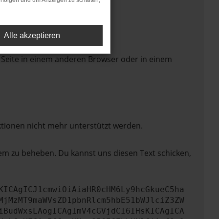
rfolgen und um Anzeigen zu schalten,
Alle akzeptieren
 Seite in einem anderen Browser oder in einem
ktionen nicht mehr unterstützt werden.
lem zu beheben. Du kannst uns diesen Text schicken,
KICAgICJ1cmwiOiAiaHR0cHM6Ly9hcGkueC5ha
MjMzMT9maWVsZD1pbnRlcm5hbE51bWJlciZ3ZW
iBudWxsLAogICAgImV4cGVjdCI6IHsKICAgICA