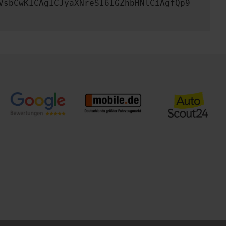
VsbCwKICAgICJyaXNreSI6IGZhbHNlCiAgfQp9