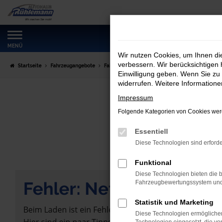
Zum
Hauptinhalt
springen
MENÜ
Wir nutzen Cookies, um Ihnen d
verbessern. Wir berücksichtigen 
Startseite
Fahrzeugangebote
Fahrzeugmarkt
Einwilligung geben. Wenn Sie zu 
widerrufen. Weitere Information
Impressum
Folgende Kategorien von Cookies werd
Essentiell
Diese Technologien sind erforde
Funktional
Diese Technologien bieten die b
Fehler: Network Error
Fahrzeugbewertungssystem und w
Statistik und Marketing
Beim Laden ist ein Fehler aufgetreten.
Diese Technologien ermöglichen