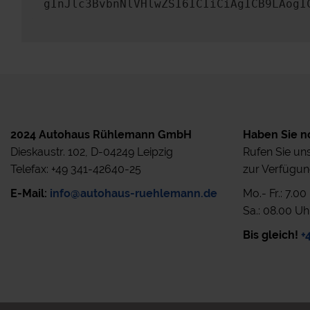
gInJlc3BvbnNlVHlwZSI6ICIiCiAgICB9LAogI
2024 Autohaus Rühlemann GmbH
Haben Sie n
Dieskaustr. 102, D-04249 Leipzig
Rufen Sie uns
Telefax: +49 341-42640-25
zur Verfügun
E-Mail:
info@autohaus-ruehlemann.de
Mo.- Fr.: 7.0
Sa.: 08.00 Uh
Bis gleich!
+