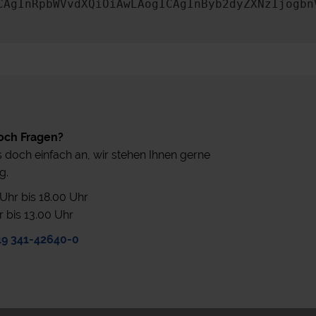
CAgInRpbWVvdXQiOiAwLAogICAgInByb2dyZXNzIjogbn
och Fragen?
 doch einfach an, wir stehen Ihnen gerne
g.
0 Uhr bis 18.00 Uhr
r bis 13.00 Uhr
49 341-42640-0