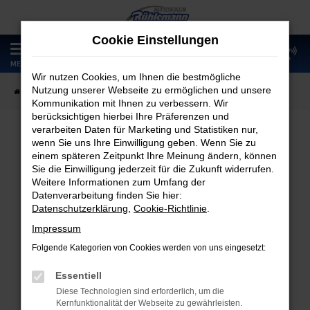
Zum
Hauptinhalt
Cookie Einstellungen
springen
0
MENÜ
Wir nutzen Cookies, um Ihnen die bestmögliche
Nutzung unserer Webseite zu ermöglichen und unsere
Startseite
Fahrzeugangebote
Fahrzeugmarkt
Kommunikation mit Ihnen zu verbessern. Wir
berücksichtigen hierbei Ihre Präferenzen und
verarbeiten Daten für Marketing und Statistiken nur,
wenn Sie uns Ihre Einwilligung geben. Wenn Sie zu
Fahrzeugmarkt
einem späteren Zeitpunkt Ihre Meinung ändern, können
Sie die Einwilligung jederzeit für die Zukunft widerrufen.
Weitere Informationen zum Umfang der
Datenverarbeitung finden Sie hier:
Datenschutzerklärung
,
Cookie-Richtlinie
.
Fehler: Network Error
Impressum
Folgende Kategorien von Cookies werden von uns eingesetzt:
Beim Laden ist ein Fehler aufgetreten.
Hier sind ein paar Tipps, die dir helfen können:
Essentiell
Diese Technologien sind erforderlich, um die
Überprüfe deine Firewall und deine
Kernfunktionalität der Webseite zu gewährleisten.