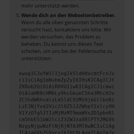
mehr unterstützt werden.
Wende dich an den Webseitenbetreiber.
Wenn du alle oben genannten Schritte
versucht hast, kontaktiere uns bitte. Wir
werden versuchen, das Problem zu
beheben. Du kannst uns diesen Text
schicken, um uns bei der Fehlersuche zu
unterstützen:
ewogICJuYW1lIjogIk5ldHdvcmtFcnJv
ciIsCiAgImNvbmZpZyI6IHsKICAgICJt
ZXRob2QiOiAiR0VUIiwKICAgICJ1cmwi
OiAiaHR0cHM6Ly9hcGkueC5ha3MtcHJv
ZC5hdWRhcmlzLm5ldC92MS9jbGllbnRz
LzE3NjYvd2Vic2l0ZS12ZWhpY2xlcy9H
V1YzOTg5JTIzMjMzMT9maWVsZD1pbnRl
cm5hbE51bWJlciZ3ZWJzaXRlPTY2MGVh
NzgyNjgwNzFlNjRjNTA3MTAwNCIsCiAg
ICAiaGVhZGVycyI6IHt9LAogICAgImJv