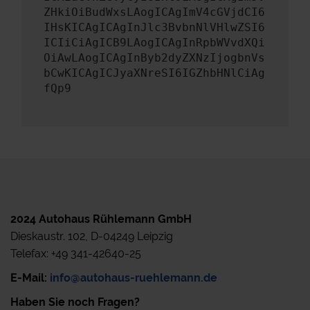
ZHkiOiBudWxsLAogICAgImV4cGVjdCI6
IHsKICAgICAgInJlc3BvbnNlVHlwZSI6
ICIiCiAgICB9LAogICAgInRpbWVvdXQi
OiAwLAogICAgInByb2dyZXNzIjogbnVs
bCwKICAgICJyaXNreSI6IGZhbHNlCiAg
fQp9
2024 Autohaus Rühlemann GmbH
Dieskaustr. 102, D-04249 Leipzig
Telefax: +49 341-42640-25
E-Mail:
info@autohaus-ruehlemann.de
Haben Sie noch Fragen?