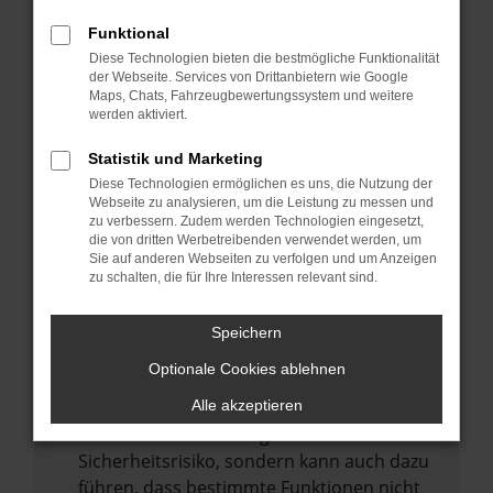
Internetverbindung.
Funktional
Laden andere Webseiten, zum Beispiel
Diese Technologien bieten die bestmögliche Funktionalität
deine Suchmaschine?
der Webseite. Services von Drittanbietern wie Google
Prüfe deine Browsererweiterungen.
Maps, Chats, Fahrzeugbewertungssystem und weitere
werden aktiviert.
Manche Erweiterungen, wie Werbeblocker,
können das Laden bestimmter Seiten
Statistik und Marketing
verhindern. Funktioniert die Seite in einem
Diese Technologien ermöglichen es uns, die Nutzung der
anderen Browser oder in einem privaten
Webseite zu analysieren, um die Leistung zu messen und
zu verbessern. Zudem werden Technologien eingesetzt,
Fenster?
die von dritten Werbetreibenden verwendet werden, um
Sie auf anderen Webseiten zu verfolgen und um Anzeigen
Starte dein Gerät neu.
zu schalten, die für Ihre Interessen relevant sind.
Das kann manchmal helfen,
vorübergehende Probleme zu beheben.
Speichern
Stelle sicher, dass dein Browser und dein
Optionale Cookies ablehnen
Betriebssystem auf dem neuesten Stand
sind.
Alle akzeptieren
Veraltete Software birgt nicht nur ein
Sicherheitsrisiko, sondern kann auch dazu
führen, dass bestimmte Funktionen nicht