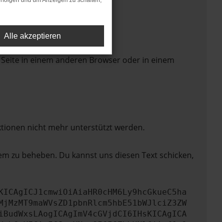
rfolgen und um Anzeigen zu schalten,
Alle akzeptieren
 Seite in einem anderen Browser oder in einem
ktionen nicht mehr unterstützt werden.
lem zu beheben. Du kannst uns diesen Text schicken,
KICAgICJ1cmwiOiAiaHR0cHM6Ly9hcGkueC5ha
MjMzMT9maWVsZD1pbnRlcm5hbE51bWJlciZ3ZW
iBudWxsLAogICAgImV4cGVjdCI6IHsKICAgICA