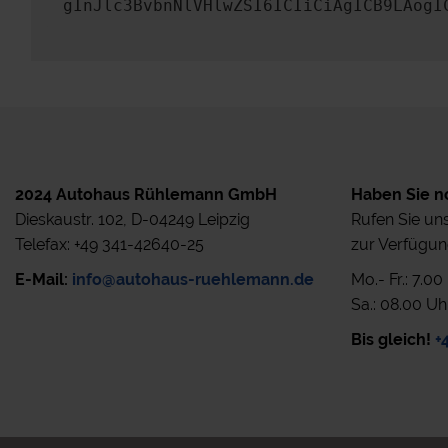
gInJlc3BvbnNlVHlwZSI6ICIiCiAgICB9LAogI
2024 Autohaus Rühlemann GmbH
Haben Sie n
Dieskaustr. 102, D-04249 Leipzig
Rufen Sie uns
Telefax: +49 341-42640-25
zur Verfügun
E-Mail:
info@autohaus-ruehlemann.de
Mo.- Fr.: 7.0
Sa.: 08.00 Uh
Bis gleich!
+