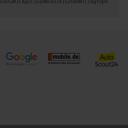
VsbCwKICAgICJyaXNreSI6IGZhbHNlCiAgfQp9