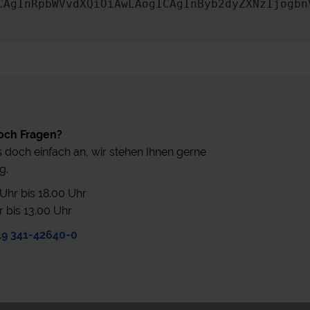
CAgInRpbWVvdXQiOiAwLAogICAgInByb2dyZXNzIjogbn
och Fragen?
 doch einfach an, wir stehen Ihnen gerne
g.
0 Uhr bis 18.00 Uhr
r bis 13.00 Uhr
49 341-42640-0