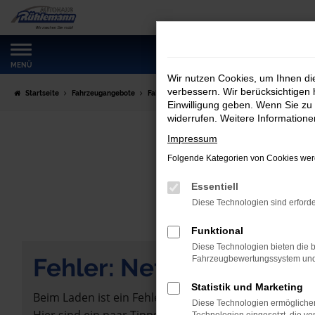
Zum
Hauptinhalt
springen
MENÜ
Wir nutzen Cookies, um Ihnen d
verbessern. Wir berücksichtigen 
Startseite
Fahrzeugangebote
Fahrzeugmarkt
Einwilligung geben. Wenn Sie zu 
widerrufen. Weitere Information
Impressum
Folgende Kategorien von Cookies werd
Essentiell
Diese Technologien sind erforde
Funktional
Diese Technologien bieten die b
Fehler: Network Error
Fahrzeugbewertungssystem und w
Statistik und Marketing
Beim Laden ist ein Fehler aufgetreten.
Diese Technologien ermöglichen