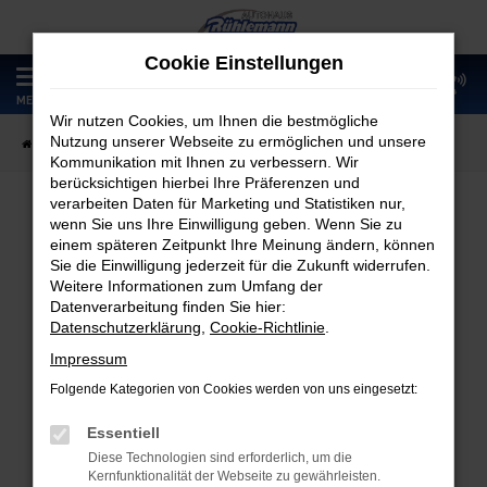
Zum
Hauptinhalt
Cookie Einstellungen
springen
0
MENÜ
Wir nutzen Cookies, um Ihnen die bestmögliche
Nutzung unserer Webseite zu ermöglichen und unsere
Startseite
Fahrzeugangebote
Fahrzeugmarkt
Kommunikation mit Ihnen zu verbessern. Wir
berücksichtigen hierbei Ihre Präferenzen und
verarbeiten Daten für Marketing und Statistiken nur,
wenn Sie uns Ihre Einwilligung geben. Wenn Sie zu
Fahrzeugmarkt
einem späteren Zeitpunkt Ihre Meinung ändern, können
Sie die Einwilligung jederzeit für die Zukunft widerrufen.
Weitere Informationen zum Umfang der
Datenverarbeitung finden Sie hier:
Datenschutzerklärung
,
Cookie-Richtlinie
.
Fehler: Network Error
Impressum
Folgende Kategorien von Cookies werden von uns eingesetzt:
Beim Laden ist ein Fehler aufgetreten.
Hier sind ein paar Tipps, die dir helfen können:
Essentiell
Diese Technologien sind erforderlich, um die
Überprüfe deine Firewall und deine
Kernfunktionalität der Webseite zu gewährleisten.