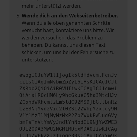
mehr unterstützt werden.
Wende dich an den Webseitenbetreiber.
Wenn du alle oben genannten Schritte
versucht hast, kontaktiere uns bitte. Wir
werden versuchen, das Problem zu
beheben. Du kannst uns diesen Text
schicken, um uns bei der Fehlersuche zu
unterstützen:
ewogICJuYW1lIjogIk5ldHdvcmtFcnJv
ciIsCiAgImNvbmZpZyI6IHsKICAgICJt
ZXRob2QiOiAiR0VUIiwKICAgICJ1cmwi
OiAiaHR0cHM6Ly9hcGkueC5ha3MtcHJv
ZC5hdWRhcmlzLm5ldC92MS9jbGllbnRz
LzE3NjYvd2Vic2l0ZS12ZWhpY2xlcy9H
V1Y1MzIlMjMyMzMxP2ZpZWxkPWludGVy
bmFsTnVtYmVyJndlYnNpdGU9NjYwZWE3
ODI2ODA3MWU2NGM1MDcxMDA0IiwKICAg
ICJoZWFkZXJzIjoge30sCiAgICAiYm9k