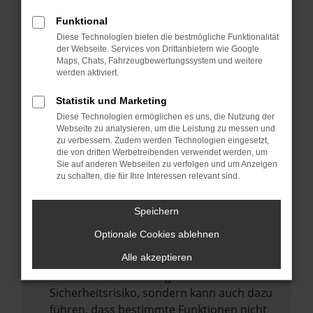
Internetverbindung.
Funktional
Laden andere Webseiten, zum Beispiel
Diese Technologien bieten die bestmögliche Funktionalität
deine Suchmaschine?
der Webseite. Services von Drittanbietern wie Google
Prüfe deine Browsererweiterungen.
Maps, Chats, Fahrzeugbewertungssystem und weitere
werden aktiviert.
Manche Erweiterungen, wie Werbeblocker,
können das Laden bestimmter Seiten
Statistik und Marketing
verhindern. Funktioniert die Seite in einem
Diese Technologien ermöglichen es uns, die Nutzung der
anderen Browser oder in einem privaten
Webseite zu analysieren, um die Leistung zu messen und
zu verbessern. Zudem werden Technologien eingesetzt,
Fenster?
die von dritten Werbetreibenden verwendet werden, um
Sie auf anderen Webseiten zu verfolgen und um Anzeigen
Starte dein Gerät neu.
zu schalten, die für Ihre Interessen relevant sind.
Das kann manchmal helfen,
vorübergehende Probleme zu beheben.
Speichern
Stelle sicher, dass dein Browser und dein
Optionale Cookies ablehnen
Betriebssystem auf dem neuesten Stand
sind.
Alle akzeptieren
Veraltete Software birgt nicht nur ein
Sicherheitsrisiko, sondern kann auch dazu
führen, dass bestimmte Funktionen nicht