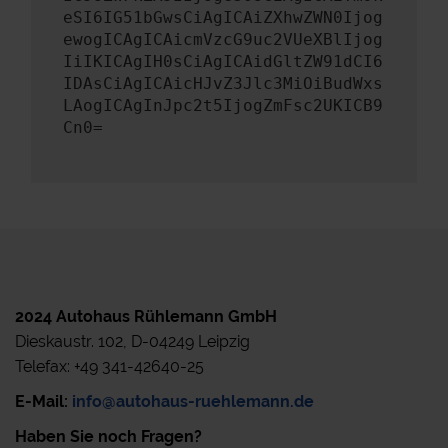
eSI6IG51bGwsCiAgICAiZXhwZWN0Ijog
ewogICAgICAicmVzcG9uc2VUeXBlIjog
IiIKICAgIH0sCiAgICAidGltZW91dCI6
IDAsCiAgICAicHJvZ3Jlc3MiOiBudWxs
LAogICAgInJpc2t5IjogZmFsc2UKICB9
Cn0=
2024 Autohaus Rühlemann GmbH
Dieskaustr. 102, D-04249 Leipzig
Telefax: +49 341-42640-25
E-Mail:
info@autohaus-ruehlemann.de
Haben Sie noch Fragen?