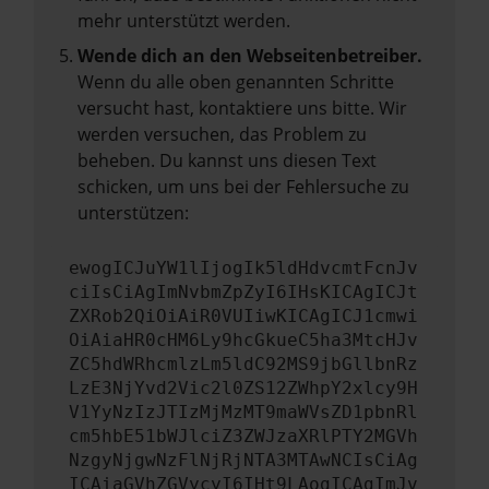
mehr unterstützt werden.
Wende dich an den Webseitenbetreiber.
Wenn du alle oben genannten Schritte
versucht hast, kontaktiere uns bitte. Wir
werden versuchen, das Problem zu
beheben. Du kannst uns diesen Text
schicken, um uns bei der Fehlersuche zu
unterstützen:
ewogICJuYW1lIjogIk5ldHdvcmtFcnJv
ciIsCiAgImNvbmZpZyI6IHsKICAgICJt
ZXRob2QiOiAiR0VUIiwKICAgICJ1cmwi
OiAiaHR0cHM6Ly9hcGkueC5ha3MtcHJv
ZC5hdWRhcmlzLm5ldC92MS9jbGllbnRz
LzE3NjYvd2Vic2l0ZS12ZWhpY2xlcy9H
V1YyNzIzJTIzMjMzMT9maWVsZD1pbnRl
cm5hbE51bWJlciZ3ZWJzaXRlPTY2MGVh
NzgyNjgwNzFlNjRjNTA3MTAwNCIsCiAg
ICAiaGVhZGVycyI6IHt9LAogICAgImJv