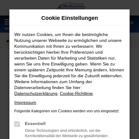
Zum
Hauptinhalt
Cookie Einstellungen
springen
0
MENÜ
Wir nutzen Cookies, um Ihnen die bestmögliche
Nutzung unserer Webseite zu ermöglichen und unsere
Startseite
Fahrzeugangebote
Fahrzeugmarkt
Kommunikation mit Ihnen zu verbessern. Wir
berücksichtigen hierbei Ihre Präferenzen und
verarbeiten Daten für Marketing und Statistiken nur,
wenn Sie uns Ihre Einwilligung geben. Wenn Sie zu
Fahrzeugmarkt
einem späteren Zeitpunkt Ihre Meinung ändern, können
Sie die Einwilligung jederzeit für die Zukunft widerrufen.
Weitere Informationen zum Umfang der
Datenverarbeitung finden Sie hier:
Datenschutzerklärung
,
Cookie-Richtlinie
.
Fehler: Network Error
Impressum
Folgende Kategorien von Cookies werden von uns eingesetzt:
Beim Laden ist ein Fehler aufgetreten.
Hier sind ein paar Tipps, die dir helfen können:
Essentiell
Diese Technologien sind erforderlich, um die
Überprüfe deine Firewall und deine
Kernfunktionalität der Webseite zu gewährleisten.