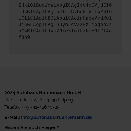
ZHkiOiBudWxsLAogICAgImV4cGVjdCI6
IHsKICAgICAgInJlc3BvbnNlVHlwZSI6
ICIiCiAgICB9LAogICAgInRpbWVvdXQi
OiAwLAogICAgInByb2dyZXNzIjogbnVs
bCwKICAgICJyaXNreSI6IGZhbHNlCiAg
fQp9
2024 Autohaus Rühlemann GmbH
Dieskaustr. 102, D-04249 Leipzig
Telefax: +49 341-42640-25
E-Mail:
info@autohaus-ruehlemann.de
Haben Sie noch Fragen?