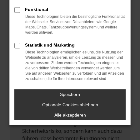
Internetverbindung.
Funktional
Laden andere Webseiten, zum Beispiel
Diese Technologien bieten die bestmögliche Funktionalität
deine Suchmaschine?
der Webseite. Services von Drittanbietern wie Google
Prüfe deine Browsererweiterungen.
Maps, Chats, Fahrzeugbewertungssystem und weitere
werden aktiviert.
Manche Erweiterungen, wie Werbeblocker,
können das Laden bestimmter Seiten
Statistik und Marketing
verhindern. Funktioniert die Seite in einem
Diese Technologien ermöglichen es uns, die Nutzung der
anderen Browser oder in einem privaten
Webseite zu analysieren, um die Leistung zu messen und
zu verbessern. Zudem werden Technologien eingesetzt,
Fenster?
die von dritten Werbetreibenden verwendet werden, um
Sie auf anderen Webseiten zu verfolgen und um Anzeigen
Starte dein Gerät neu.
zu schalten, die für Ihre Interessen relevant sind.
Das kann manchmal helfen,
vorübergehende Probleme zu beheben.
Speichern
Stelle sicher, dass dein Browser und dein
Optionale Cookies ablehnen
Betriebssystem auf dem neuesten Stand
sind.
Alle akzeptieren
Veraltete Software birgt nicht nur ein
Sicherheitsrisiko, sondern kann auch dazu
führen, dass bestimmte Funktionen nicht