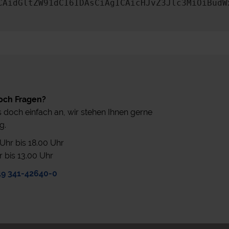
CAidGltZW91dCI6IDAsCiAgICAicHJvZ3Jlc3MiOiBudW
och Fragen?
 doch einfach an, wir stehen Ihnen gerne
g.
0 Uhr bis 18.00 Uhr
r bis 13.00 Uhr
49 341-42640-0