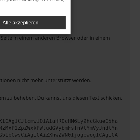
rfolgen und um Anzeigen zu schalten,
Alle akzeptieren
 Seite in einem anderen Browser oder in einem
ktionen nicht mehr unterstützt werden.
lem zu beheben. Du kannst uns diesen Text schicken,
KICAgICJ1cmwiOiAiaHR0cHM6Ly9hcGkueC5ha
MzMxP2ZpZWxkPWludGVybmFsTnVtYmVyJndlYn
G51bGwsCiAgICAiZXhwZWN0IjogewogICAgICA