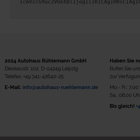
icmVzcG9uc2VUeXBlIjogIiIKICAgIH0sCiAgI
2024 Autohaus Rühlemann GmbH
Haben Sie n
Dieskaustr. 102, D-04249 Leipzig
Rufen Sie uns
Telefax: +49 341-42640-25
zur Verfügun
E-Mail:
info@autohaus-ruehlemann.de
Mo.- Fr.: 7.0
Sa.: 08.00 Uh
Bis gleich!
+