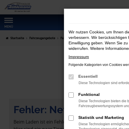
Zum
Hauptinhalt
springen
MENÜ
Wir nutzen Cookies, um Ihnen d
verbessern. Wir berücksichtigen 
Startseite
Fahrzeugangebote
Fahrzeugmarkt
Einwilligung geben. Wenn Sie zu 
widerrufen. Weitere Information
Impressum
Folgende Kategorien von Cookies werd
Essentiell
Diese Technologien sind erforde
Funktional
Diese Technologien bieten die b
Fehler: Network Error
Fahrzeugbewertungssystem und w
Statistik und Marketing
Beim Laden ist ein Fehler aufgetreten.
Diese Technologien ermöglichen