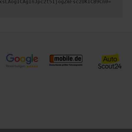
xsLAogICAgInJpc2t5IjogZmFsc2UKICB9Cn0=