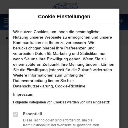
Zum
Hauptinhalt
Cookie Einstellungen
springen
0
MENÜ
Wir nutzen Cookies, um Ihnen die bestmögliche
Nutzung unserer Webseite zu ermöglichen und unsere
Startseite
Fahrzeugangebote
Fahrzeugmarkt
Kommunikation mit Ihnen zu verbessern. Wir
berücksichtigen hierbei Ihre Präferenzen und
verarbeiten Daten für Marketing und Statistiken nur,
wenn Sie uns Ihre Einwilligung geben. Wenn Sie zu
Fahrzeugmarkt
einem späteren Zeitpunkt Ihre Meinung ändern, können
Sie die Einwilligung jederzeit für die Zukunft widerrufen.
Weitere Informationen zum Umfang der
Datenverarbeitung finden Sie hier:
Datenschutzerklärung
,
Cookie-Richtlinie
.
Fehler: Network Error
Impressum
Folgende Kategorien von Cookies werden von uns eingesetzt:
Beim Laden ist ein Fehler aufgetreten.
Hier sind ein paar Tipps, die dir helfen können:
Essentiell
Diese Technologien sind erforderlich, um die
Überprüfe deine Firewall und deine
Kernfunktionalität der Webseite zu gewährleisten.