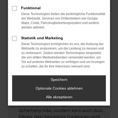
Internetverbindung.
Funktional
Laden andere Webseiten, zum Beispiel
Diese Technologien bieten die bestmögliche Funktionalität
deine Suchmaschine?
der Webseite. Services von Drittanbietern wie Google
Prüfe deine Browsererweiterungen.
Maps, Chats, Fahrzeugbewertungssystem und weitere
werden aktiviert.
Manche Erweiterungen, wie Werbeblocker,
können das Laden bestimmter Seiten
Statistik und Marketing
verhindern. Funktioniert die Seite in einem
Diese Technologien ermöglichen es uns, die Nutzung der
anderen Browser oder in einem privaten
Webseite zu analysieren, um die Leistung zu messen und
zu verbessern. Zudem werden Technologien eingesetzt,
Fenster?
die von dritten Werbetreibenden verwendet werden, um
Sie auf anderen Webseiten zu verfolgen und um Anzeigen
Starte dein Gerät neu.
zu schalten, die für Ihre Interessen relevant sind.
Das kann manchmal helfen,
vorübergehende Probleme zu beheben.
Speichern
Stelle sicher, dass dein Browser und dein
Optionale Cookies ablehnen
Betriebssystem auf dem neuesten Stand
sind.
Alle akzeptieren
Veraltete Software birgt nicht nur ein
Sicherheitsrisiko, sondern kann auch dazu
führen, dass bestimmte Funktionen nicht