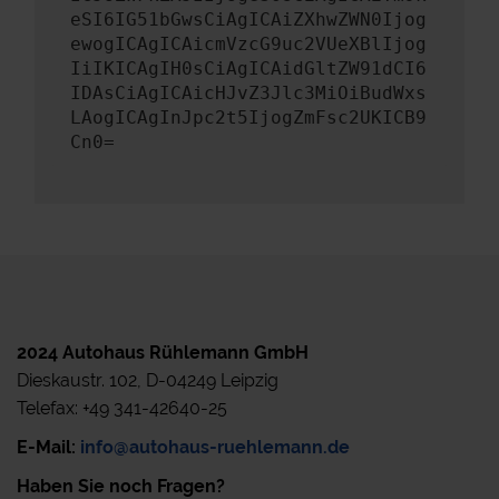
eSI6IG51bGwsCiAgICAiZXhwZWN0Ijog
ewogICAgICAicmVzcG9uc2VUeXBlIjog
IiIKICAgIH0sCiAgICAidGltZW91dCI6
IDAsCiAgICAicHJvZ3Jlc3MiOiBudWxs
LAogICAgInJpc2t5IjogZmFsc2UKICB9
Cn0=
2024 Autohaus Rühlemann GmbH
Dieskaustr. 102, D-04249 Leipzig
Telefax: +49 341-42640-25
E-Mail:
info@autohaus-ruehlemann.de
Haben Sie noch Fragen?