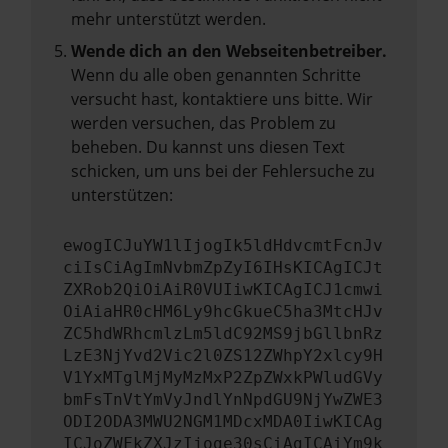
mehr unterstützt werden.
Wende dich an den Webseitenbetreiber.
Wenn du alle oben genannten Schritte
versucht hast, kontaktiere uns bitte. Wir
werden versuchen, das Problem zu
beheben. Du kannst uns diesen Text
schicken, um uns bei der Fehlersuche zu
unterstützen:
ewogICJuYW1lIjogIk5ldHdvcmtFcnJv
ciIsCiAgImNvbmZpZyI6IHsKICAgICJt
ZXRob2QiOiAiR0VUIiwKICAgICJ1cmwi
OiAiaHR0cHM6Ly9hcGkueC5ha3MtcHJv
ZC5hdWRhcmlzLm5ldC92MS9jbGllbnRz
LzE3NjYvd2Vic2l0ZS12ZWhpY2xlcy9H
V1YxMTglMjMyMzMxP2ZpZWxkPWludGVy
bmFsTnVtYmVyJndlYnNpdGU9NjYwZWE3
ODI2ODA3MWU2NGM1MDcxMDA0IiwKICAg
ICJoZWFkZXJzIjoge30sCiAgICAiYm9k