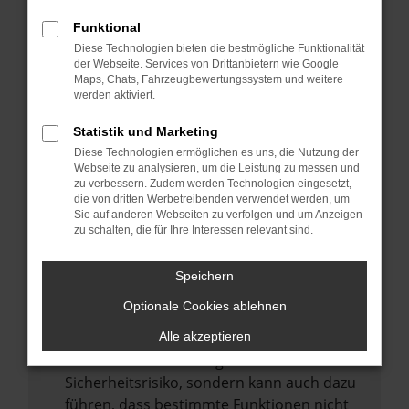
Internetverbindung.
Funktional
Laden andere Webseiten, zum Beispiel
Diese Technologien bieten die bestmögliche Funktionalität
deine Suchmaschine?
der Webseite. Services von Drittanbietern wie Google
Prüfe deine Browsererweiterungen.
Maps, Chats, Fahrzeugbewertungssystem und weitere
werden aktiviert.
Manche Erweiterungen, wie Werbeblocker,
können das Laden bestimmter Seiten
Statistik und Marketing
verhindern. Funktioniert die Seite in einem
Diese Technologien ermöglichen es uns, die Nutzung der
anderen Browser oder in einem privaten
Webseite zu analysieren, um die Leistung zu messen und
zu verbessern. Zudem werden Technologien eingesetzt,
Fenster?
die von dritten Werbetreibenden verwendet werden, um
Sie auf anderen Webseiten zu verfolgen und um Anzeigen
Starte dein Gerät neu.
zu schalten, die für Ihre Interessen relevant sind.
Das kann manchmal helfen,
vorübergehende Probleme zu beheben.
Speichern
Stelle sicher, dass dein Browser und dein
Optionale Cookies ablehnen
Betriebssystem auf dem neuesten Stand
sind.
Alle akzeptieren
Veraltete Software birgt nicht nur ein
Sicherheitsrisiko, sondern kann auch dazu
führen, dass bestimmte Funktionen nicht