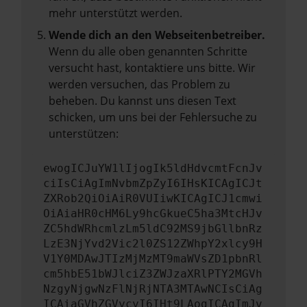
mehr unterstützt werden.
Wende dich an den Webseitenbetreiber.
Wenn du alle oben genannten Schritte
versucht hast, kontaktiere uns bitte. Wir
werden versuchen, das Problem zu
beheben. Du kannst uns diesen Text
schicken, um uns bei der Fehlersuche zu
unterstützen:
ewogICJuYW1lIjogIk5ldHdvcmtFcnJv
ciIsCiAgImNvbmZpZyI6IHsKICAgICJt
ZXRob2QiOiAiR0VUIiwKICAgICJ1cmwi
OiAiaHR0cHM6Ly9hcGkueC5ha3MtcHJv
ZC5hdWRhcmlzLm5ldC92MS9jbGllbnRz
LzE3NjYvd2Vic2l0ZS12ZWhpY2xlcy9H
V1Y0MDAwJTIzMjMzMT9maWVsZD1pbnRl
cm5hbE51bWJlciZ3ZWJzaXRlPTY2MGVh
NzgyNjgwNzFlNjRjNTA3MTAwNCIsCiAg
ICAiaGVhZGVycyI6IHt9LAogICAgImJv