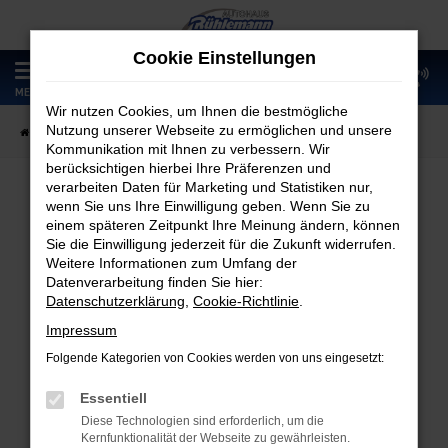
Zum
Hauptinhalt
Cookie Einstellungen
springen
0
MENÜ
Wir nutzen Cookies, um Ihnen die bestmögliche
Nutzung unserer Webseite zu ermöglichen und unsere
Startseite
Fahrzeugangebote
Fahrzeugmarkt
Kommunikation mit Ihnen zu verbessern. Wir
berücksichtigen hierbei Ihre Präferenzen und
verarbeiten Daten für Marketing und Statistiken nur,
wenn Sie uns Ihre Einwilligung geben. Wenn Sie zu
Fahrzeugmarkt
einem späteren Zeitpunkt Ihre Meinung ändern, können
Sie die Einwilligung jederzeit für die Zukunft widerrufen.
Weitere Informationen zum Umfang der
Datenverarbeitung finden Sie hier:
Datenschutzerklärung
,
Cookie-Richtlinie
.
Fehler: Network Error
Impressum
Folgende Kategorien von Cookies werden von uns eingesetzt:
Beim Laden ist ein Fehler aufgetreten.
Hier sind ein paar Tipps, die dir helfen können:
Essentiell
Diese Technologien sind erforderlich, um die
Überprüfe deine Firewall und deine
Kernfunktionalität der Webseite zu gewährleisten.