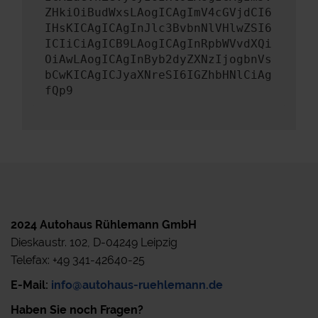
ZHkiOiBudWxsLAogICAgImV4cGVjdCI6
IHsKICAgICAgInJlc3BvbnNlVHlwZSI6
ICIiCiAgICB9LAogICAgInRpbWVvdXQi
OiAwLAogICAgInByb2dyZXNzIjogbnVs
bCwKICAgICJyaXNreSI6IGZhbHNlCiAg
fQp9
2024 Autohaus Rühlemann GmbH
Dieskaustr. 102, D-04249 Leipzig
Telefax: +49 341-42640-25
E-Mail:
info@autohaus-ruehlemann.de
Haben Sie noch Fragen?