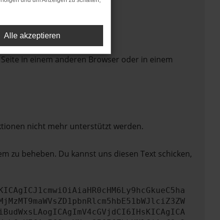
rfolgen und um Anzeigen zu schalten,
Alle akzeptieren
 Seite in einem anderen Browser oder in einem
ktionen nicht mehr unterstützt werden.
lem zu beheben. Du kannst uns diesen Text schicken,
KICAgICJ1cmwiOiAiaHR0cHM6Ly9hcGkueC5ha
MjMzMT9maWVsZD1pbnRlcm5hbE51bWJlciZ3ZW
iBudWxsLAogICAgImV4cGVjdCI6IHsKICAgICA