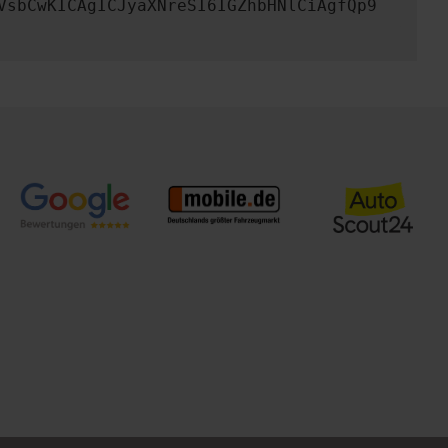
VsbCwKICAgICJyaXNreSI6IGZhbHNlCiAgfQp9