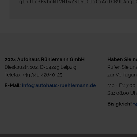
gInJlc3BvbnNlVHlwZSI6ICIiCiAgICB9LAogI
2024 Autohaus Rühlemann GmbH
Haben Sie n
Dieskaustr. 102, D-04249 Leipzig
Rufen Sie uns
Telefax: +49 341-42640-25
zur Verfügun
E-Mail:
info@autohaus-ruehlemann.de
Mo.- Fr.: 7.0
Sa.: 08.00 Uh
Bis gleich!
+