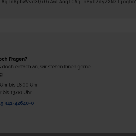
CAgInRpbWVvdXQiOiAwLAogICAgInByb2dyZXNzIjogbn
och Fragen?
 doch einfach an, wir stehen Ihnen gerne
g.
0 Uhr bis 18.00 Uhr
r bis 13.00 Uhr
49 341-42640-0