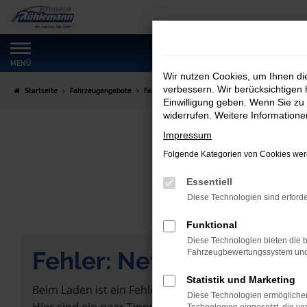
Zum
Hauptinhalt
springen
MENÜ
Wir nutzen Cookies, um Ihnen d
verbessern. Wir berücksichtigen 
Startseite
Fahrzeugangebote
Fahrzeugmarkt
Einwilligung geben. Wenn Sie zu 
widerrufen. Weitere Information
Impressum
Folgende Kategorien von Cookies werd
Essentiell
Diese Technologien sind erforde
Funktional
Diese Technologien bieten die b
Fehler: Network Error
Fahrzeugbewertungssystem und w
Statistik und Marketing
Beim Laden ist ein Fehler aufgetreten.
Diese Technologien ermöglichen