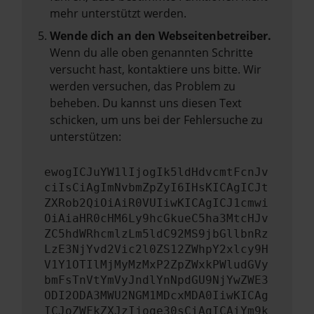
mehr unterstützt werden.
Wende dich an den Webseitenbetreiber.
Wenn du alle oben genannten Schritte
versucht hast, kontaktiere uns bitte. Wir
werden versuchen, das Problem zu
beheben. Du kannst uns diesen Text
schicken, um uns bei der Fehlersuche zu
unterstützen:
ewogICJuYW1lIjogIk5ldHdvcmtFcnJv
ciIsCiAgImNvbmZpZyI6IHsKICAgICJt
ZXRob2QiOiAiR0VUIiwKICAgICJ1cmwi
OiAiaHR0cHM6Ly9hcGkueC5ha3MtcHJv
ZC5hdWRhcmlzLm5ldC92MS9jbGllbnRz
LzE3NjYvd2Vic2l0ZS12ZWhpY2xlcy9H
V1Y1OTIlMjMyMzMxP2ZpZWxkPWludGVy
bmFsTnVtYmVyJndlYnNpdGU9NjYwZWE3
ODI2ODA3MWU2NGM1MDcxMDA0IiwKICAg
ICJoZWFkZXJzIjoge30sCiAgICAiYm9k