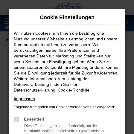
Zum
Hauptinhalt
Cookie Einstellungen
springen
0
MENÜ
Wir nutzen Cookies, um Ihnen die bestmögliche
Nutzung unserer Webseite zu ermöglichen und unsere
Startseite
Fahrzeugangebote
Fahrzeugmarkt
Kommunikation mit Ihnen zu verbessern. Wir
berücksichtigen hierbei Ihre Präferenzen und
verarbeiten Daten für Marketing und Statistiken nur,
wenn Sie uns Ihre Einwilligung geben. Wenn Sie zu
Fahrzeugmarkt
einem späteren Zeitpunkt Ihre Meinung ändern, können
Sie die Einwilligung jederzeit für die Zukunft widerrufen.
Weitere Informationen zum Umfang der
Datenverarbeitung finden Sie hier:
Datenschutzerklärung
,
Cookie-Richtlinie
.
Fehler: Network Error
Impressum
Folgende Kategorien von Cookies werden von uns eingesetzt:
Beim Laden ist ein Fehler aufgetreten.
Hier sind ein paar Tipps, die dir helfen können:
Essentiell
Diese Technologien sind erforderlich, um die
Überprüfe deine Firewall und deine
Kernfunktionalität der Webseite zu gewährleisten.