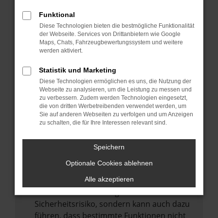
Internetverbindung.
Funktional
Laden andere Webseiten, zum Beispiel
Diese Technologien bieten die bestmögliche Funktionalität
deine Suchmaschine?
der Webseite. Services von Drittanbietern wie Google
Prüfe deine Browsererweiterungen.
Maps, Chats, Fahrzeugbewertungssystem und weitere
werden aktiviert.
Manche Erweiterungen, wie Werbeblocker,
können das Laden bestimmter Seiten
Statistik und Marketing
verhindern. Funktioniert die Seite in einem
Diese Technologien ermöglichen es uns, die Nutzung der
anderen Browser oder in einem privaten
Webseite zu analysieren, um die Leistung zu messen und
zu verbessern. Zudem werden Technologien eingesetzt,
Fenster?
die von dritten Werbetreibenden verwendet werden, um
Sie auf anderen Webseiten zu verfolgen und um Anzeigen
Starte dein Gerät neu.
zu schalten, die für Ihre Interessen relevant sind.
Das kann manchmal helfen,
vorübergehende Probleme zu beheben.
Speichern
Stelle sicher, dass dein Browser und dein
Optionale Cookies ablehnen
Betriebssystem auf dem neuesten Stand
sind.
Alle akzeptieren
Veraltete Software birgt nicht nur ein
Sicherheitsrisiko, sondern kann auch dazu
führen, dass bestimmte Funktionen nicht