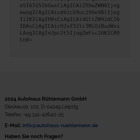
eSI6IG51bGwsCiAgICAiZXhwZWN0Ijog
ewogICAgICAicmVzcG9uc2VUeXBlIjog
IiIKICAgIH0sCiAgICAidGltZW91dCI6
IDAsCiAgICAicHJvZ3Jlc3MiOiBudWxs
LAogICAgInJpc2t5IjogZmFsc2UKICB9
Cn0=
2024 Autohaus Rühlemann GmbH
Dieskaustr. 102, D-04249 Leipzig
Telefax: +49 341-42640-25
E-Mail:
info@autohaus-ruehlemann.de
Haben Sie noch Fragen?