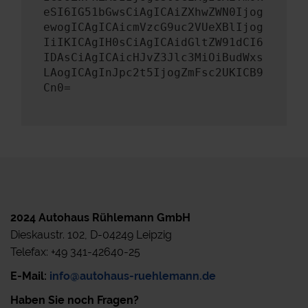
eSI6IG51bGwsCiAgICAiZXhwZWN0Ijog
ewogICAgICAicmVzcG9uc2VUeXBlIjog
IiIKICAgIH0sCiAgICAidGltZW91dCI6
IDAsCiAgICAicHJvZ3Jlc3MiOiBudWxs
LAogICAgInJpc2t5IjogZmFsc2UKICB9
Cn0=
2024 Autohaus Rühlemann GmbH
Dieskaustr. 102, D-04249 Leipzig
Telefax: +49 341-42640-25
E-Mail:
info@autohaus-ruehlemann.de
Haben Sie noch Fragen?