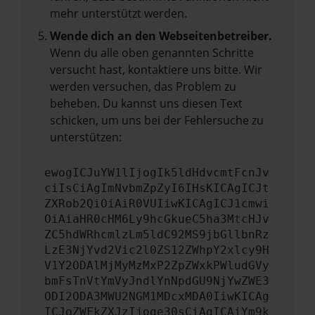
mehr unterstützt werden.
Wende dich an den Webseitenbetreiber.
Wenn du alle oben genannten Schritte
versucht hast, kontaktiere uns bitte. Wir
werden versuchen, das Problem zu
beheben. Du kannst uns diesen Text
schicken, um uns bei der Fehlersuche zu
unterstützen:
ewogICJuYW1lIjogIk5ldHdvcmtFcnJv
ciIsCiAgImNvbmZpZyI6IHsKICAgICJt
ZXRob2QiOiAiR0VUIiwKICAgICJ1cmwi
OiAiaHR0cHM6Ly9hcGkueC5ha3MtcHJv
ZC5hdWRhcmlzLm5ldC92MS9jbGllbnRz
LzE3NjYvd2Vic2l0ZS12ZWhpY2xlcy9H
V1Y2ODAlMjMyMzMxP2ZpZWxkPWludGVy
bmFsTnVtYmVyJndlYnNpdGU9NjYwZWE3
ODI2ODA3MWU2NGM1MDcxMDA0IiwKICAg
ICJoZWFkZXJzIjoge30sCiAgICAiYm9k