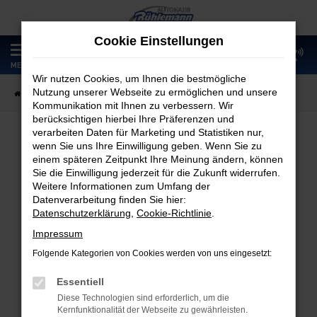
Zum
Hauptinhalt
Cookie Einstellungen
springen
0
MENÜ
Wir nutzen Cookies, um Ihnen die bestmögliche
Nutzung unserer Webseite zu ermöglichen und unsere
Startseite
Fahrzeugangebote
Fahrzeugmarkt
Kommunikation mit Ihnen zu verbessern. Wir
berücksichtigen hierbei Ihre Präferenzen und
verarbeiten Daten für Marketing und Statistiken nur,
wenn Sie uns Ihre Einwilligung geben. Wenn Sie zu
Fahrzeugmarkt
einem späteren Zeitpunkt Ihre Meinung ändern, können
Sie die Einwilligung jederzeit für die Zukunft widerrufen.
Weitere Informationen zum Umfang der
Datenverarbeitung finden Sie hier:
Datenschutzerklärung
,
Cookie-Richtlinie
.
Fehler: Network Error
Impressum
Folgende Kategorien von Cookies werden von uns eingesetzt:
Beim Laden ist ein Fehler aufgetreten.
Hier sind ein paar Tipps, die dir helfen können:
Essentiell
Diese Technologien sind erforderlich, um die
Überprüfe deine Firewall und deine
Kernfunktionalität der Webseite zu gewährleisten.