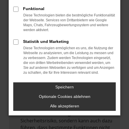
Internetverbindung.
Funktional
Laden andere Webseiten, zum Beispiel
Diese Technologien bieten die bestmögliche Funktionalität
deine Suchmaschine?
der Webseite. Services von Drittanbietern wie Google
Prüfe deine Browsererweiterungen.
Maps, Chats, Fahrzeugbewertungssystem und weitere
werden aktiviert.
Manche Erweiterungen, wie Werbeblocker,
können das Laden bestimmter Seiten
Statistik und Marketing
verhindern. Funktioniert die Seite in einem
Diese Technologien ermöglichen es uns, die Nutzung der
anderen Browser oder in einem privaten
Webseite zu analysieren, um die Leistung zu messen und
zu verbessern. Zudem werden Technologien eingesetzt,
Fenster?
die von dritten Werbetreibenden verwendet werden, um
Sie auf anderen Webseiten zu verfolgen und um Anzeigen
Starte dein Gerät neu.
zu schalten, die für Ihre Interessen relevant sind.
Das kann manchmal helfen,
vorübergehende Probleme zu beheben.
Speichern
Stelle sicher, dass dein Browser und dein
Optionale Cookies ablehnen
Betriebssystem auf dem neuesten Stand
sind.
Alle akzeptieren
Veraltete Software birgt nicht nur ein
Sicherheitsrisiko, sondern kann auch dazu
führen, dass bestimmte Funktionen nicht