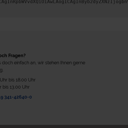
CAgInRpbWVvdXQiOiAwLAogICAgInByb2dyZXNzIjogbn
och Fragen?
 doch einfach an, wir stehen Ihnen gerne
g.
0 Uhr bis 18.00 Uhr
r bis 13.00 Uhr
49 341-42640-0