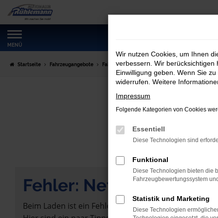
Zum
Hauptinhalt
springen
MENÜ
Wir nutzen Cookies, um Ihnen d
verbessern. Wir berücksichtigen 
Startseite
Fahrzeugangebote
Fahrzeugmarkt
Einwilligung geben. Wenn Sie zu 
widerrufen. Weitere Information
Impressum
Folgende Kategorien von Cookies werd
Essentiell
Diese Technologien sind erforde
Funktional
Diese Technologien bieten die b
Fehler: Network Error
Fahrzeugbewertungssystem und w
Statistik und Marketing
Beim Laden ist ein Fehler aufgetreten.
Diese Technologien ermöglichen