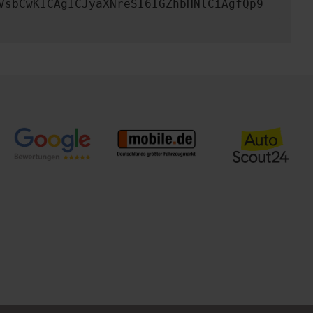
VsbCwKICAgICJyaXNreSI6IGZhbHNlCiAgfQp9