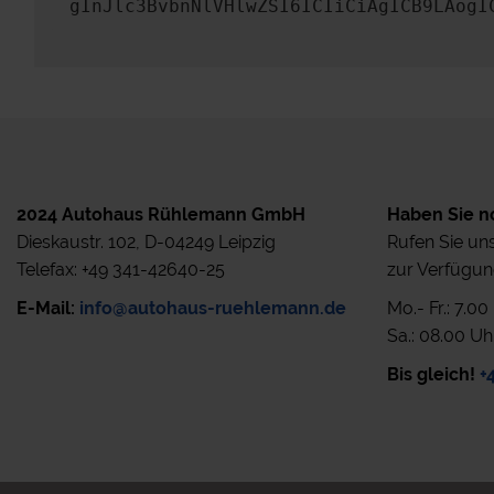
gInJlc3BvbnNlVHlwZSI6ICIiCiAgICB9LAogI
2024 Autohaus Rühlemann GmbH
Haben Sie n
Dieskaustr. 102, D-04249 Leipzig
Rufen Sie uns
Telefax: +49 341-42640-25
zur Verfügun
E-Mail:
info@autohaus-ruehlemann.de
Mo.- Fr.: 7.0
Sa.: 08.00 Uh
Bis gleich!
+