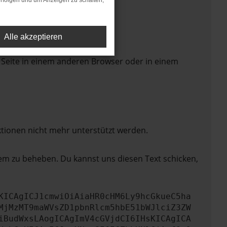
rfolgen und um Anzeigen zu schalten,
Alle akzeptieren
 Seite in einem anderen Browser oder in einem
ktionen nicht mehr unterstützt werden.
lem zu beheben. Du kannst uns diesen Text schicken,
KICAgICJ1cmwiOiAiaHR0cHM6Ly9hcGkueC5ha
MjMzMT9maWVsZD1pbnRlcm5hbE51bWJlciZ3ZW
iBudWxsLAogICAgImV4cGVjdCI6IHsKICAgICA