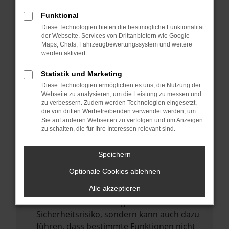
Internetverbindung.
Funktional
Laden andere Webseiten, zum Beispiel
Diese Technologien bieten die bestmögliche Funktionalität
deine Suchmaschine?
der Webseite. Services von Drittanbietern wie Google
Prüfe deine Browsererweiterungen.
Maps, Chats, Fahrzeugbewertungssystem und weitere
werden aktiviert.
Manche Erweiterungen, wie Werbeblocker,
können das Laden bestimmter Seiten
Statistik und Marketing
verhindern. Funktioniert die Seite in einem
Diese Technologien ermöglichen es uns, die Nutzung der
anderen Browser oder in einem privaten
Webseite zu analysieren, um die Leistung zu messen und
zu verbessern. Zudem werden Technologien eingesetzt,
Fenster?
die von dritten Werbetreibenden verwendet werden, um
Sie auf anderen Webseiten zu verfolgen und um Anzeigen
Starte dein Gerät neu.
zu schalten, die für Ihre Interessen relevant sind.
Das kann manchmal helfen,
vorübergehende Probleme zu beheben.
Speichern
Stelle sicher, dass dein Browser und dein
Optionale Cookies ablehnen
Betriebssystem auf dem neuesten Stand
sind.
Alle akzeptieren
Veraltete Software birgt nicht nur ein
Sicherheitsrisiko, sondern kann auch dazu
führen, dass bestimmte Funktionen nicht