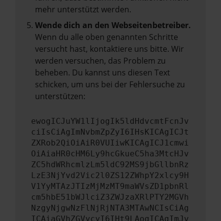
mehr unterstützt werden.
Wende dich an den Webseitenbetreiber.
Wenn du alle oben genannten Schritte
versucht hast, kontaktiere uns bitte. Wir
werden versuchen, das Problem zu
beheben. Du kannst uns diesen Text
schicken, um uns bei der Fehlersuche zu
unterstützen:
ewogICJuYW1lIjogIk5ldHdvcmtFcnJv
ciIsCiAgImNvbmZpZyI6IHsKICAgICJt
ZXRob2QiOiAiR0VUIiwKICAgICJ1cmwi
OiAiaHR0cHM6Ly9hcGkueC5ha3MtcHJv
ZC5hdWRhcmlzLm5ldC92MS9jbGllbnRz
LzE3NjYvd2Vic2l0ZS12ZWhpY2xlcy9H
V1YyMTAzJTIzMjMzMT9maWVsZD1pbnRl
cm5hbE51bWJlciZ3ZWJzaXRlPTY2MGVh
NzgyNjgwNzFlNjRjNTA3MTAwNCIsCiAg
ICAiaGVhZGVycyI6IHt9LAogICAgImJv