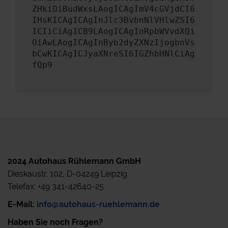
ZHkiOiBudWxsLAogICAgImV4cGVjdCI6
IHsKICAgICAgInJlc3BvbnNlVHlwZSI6
ICIiCiAgICB9LAogICAgInRpbWVvdXQi
OiAwLAogICAgInByb2dyZXNzIjogbnVs
bCwKICAgICJyaXNreSI6IGZhbHNlCiAg
fQp9
2024 Autohaus Rühlemann GmbH
Dieskaustr. 102, D-04249 Leipzig
Telefax: +49 341-42640-25
E-Mail:
info@autohaus-ruehlemann.de
Haben Sie noch Fragen?