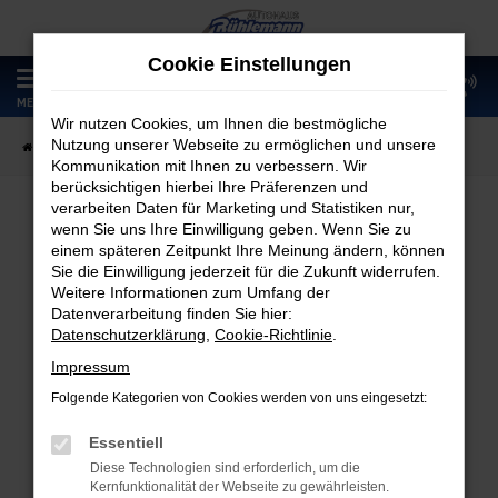
Zum
Hauptinhalt
Cookie Einstellungen
springen
0
MENÜ
Wir nutzen Cookies, um Ihnen die bestmögliche
Nutzung unserer Webseite zu ermöglichen und unsere
Startseite
Fahrzeugangebote
Fahrzeugmarkt
Kommunikation mit Ihnen zu verbessern. Wir
berücksichtigen hierbei Ihre Präferenzen und
verarbeiten Daten für Marketing und Statistiken nur,
wenn Sie uns Ihre Einwilligung geben. Wenn Sie zu
Fahrzeugmarkt
einem späteren Zeitpunkt Ihre Meinung ändern, können
Sie die Einwilligung jederzeit für die Zukunft widerrufen.
Weitere Informationen zum Umfang der
Datenverarbeitung finden Sie hier:
Datenschutzerklärung
,
Cookie-Richtlinie
.
Fehler: Network Error
Impressum
Folgende Kategorien von Cookies werden von uns eingesetzt:
Beim Laden ist ein Fehler aufgetreten.
Hier sind ein paar Tipps, die dir helfen können:
Essentiell
Diese Technologien sind erforderlich, um die
Überprüfe deine Firewall und deine
Kernfunktionalität der Webseite zu gewährleisten.