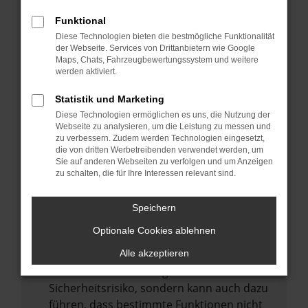
Internetverbindung.
Funktional
Laden andere Webseiten, zum Beispiel
Diese Technologien bieten die bestmögliche Funktionalität
deine Suchmaschine?
der Webseite. Services von Drittanbietern wie Google
Prüfe deine Browsererweiterungen.
Maps, Chats, Fahrzeugbewertungssystem und weitere
werden aktiviert.
Manche Erweiterungen, wie Werbeblocker,
können das Laden bestimmter Seiten
Statistik und Marketing
verhindern. Funktioniert die Seite in einem
Diese Technologien ermöglichen es uns, die Nutzung der
anderen Browser oder in einem privaten
Webseite zu analysieren, um die Leistung zu messen und
zu verbessern. Zudem werden Technologien eingesetzt,
Fenster?
die von dritten Werbetreibenden verwendet werden, um
Sie auf anderen Webseiten zu verfolgen und um Anzeigen
Starte dein Gerät neu.
zu schalten, die für Ihre Interessen relevant sind.
Das kann manchmal helfen,
vorübergehende Probleme zu beheben.
Speichern
Stelle sicher, dass dein Browser und dein
Optionale Cookies ablehnen
Betriebssystem auf dem neuesten Stand
sind.
Alle akzeptieren
Veraltete Software birgt nicht nur ein
Sicherheitsrisiko, sondern kann auch dazu
führen, dass bestimmte Funktionen nicht