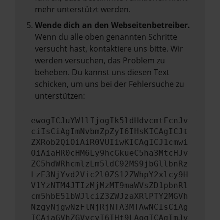
mehr unterstützt werden.
Wende dich an den Webseitenbetreiber.
Wenn du alle oben genannten Schritte
versucht hast, kontaktiere uns bitte. Wir
werden versuchen, das Problem zu
beheben. Du kannst uns diesen Text
schicken, um uns bei der Fehlersuche zu
unterstützen:
ewogICJuYW1lIjogIk5ldHdvcmtFcnJv
ciIsCiAgImNvbmZpZyI6IHsKICAgICJt
ZXRob2QiOiAiR0VUIiwKICAgICJ1cmwi
OiAiaHR0cHM6Ly9hcGkueC5ha3MtcHJv
ZC5hdWRhcmlzLm5ldC92MS9jbGllbnRz
LzE3NjYvd2Vic2l0ZS12ZWhpY2xlcy9H
V1YzNTM4JTIzMjMzMT9maWVsZD1pbnRl
cm5hbE51bWJlciZ3ZWJzaXRlPTY2MGVh
NzgyNjgwNzFlNjRjNTA3MTAwNCIsCiAg
ICAiaGVhZGVycyI6IHt9LAogICAgImJv