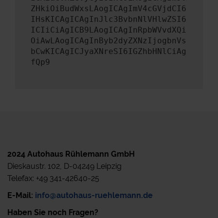
ZHkiOiBudWxsLAogICAgImV4cGVjdCI6
IHsKICAgICAgInJlc3BvbnNlVHlwZSI6
ICIiCiAgICB9LAogICAgInRpbWVvdXQi
OiAwLAogICAgInByb2dyZXNzIjogbnVs
bCwKICAgICJyaXNreSI6IGZhbHNlCiAg
fQp9
2024 Autohaus Rühlemann GmbH
Dieskaustr. 102, D-04249 Leipzig
Telefax: +49 341-42640-25
E-Mail:
info@autohaus-ruehlemann.de
Haben Sie noch Fragen?