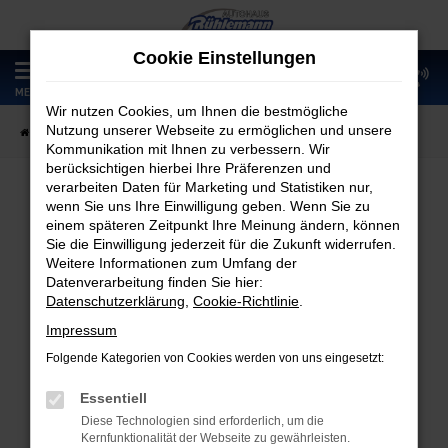
Zum
Hauptinhalt
Cookie Einstellungen
springen
0
MENÜ
Wir nutzen Cookies, um Ihnen die bestmögliche
Nutzung unserer Webseite zu ermöglichen und unsere
Startseite
Fahrzeugangebote
Fahrzeugmarkt
Kommunikation mit Ihnen zu verbessern. Wir
berücksichtigen hierbei Ihre Präferenzen und
verarbeiten Daten für Marketing und Statistiken nur,
wenn Sie uns Ihre Einwilligung geben. Wenn Sie zu
Fahrzeugmarkt
einem späteren Zeitpunkt Ihre Meinung ändern, können
Sie die Einwilligung jederzeit für die Zukunft widerrufen.
Weitere Informationen zum Umfang der
Datenverarbeitung finden Sie hier:
Datenschutzerklärung
,
Cookie-Richtlinie
.
Fehler: Network Error
Impressum
Folgende Kategorien von Cookies werden von uns eingesetzt:
Beim Laden ist ein Fehler aufgetreten.
Hier sind ein paar Tipps, die dir helfen können:
Essentiell
Diese Technologien sind erforderlich, um die
Überprüfe deine Firewall und deine
Kernfunktionalität der Webseite zu gewährleisten.