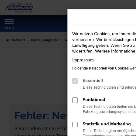
Zum
Hauptinhalt
springen
MENÜ
Wir nutzen Cookies, um Ihnen d
verbessern. Wir berücksichtigen 
Startseite
Fahrzeugangebote
Fahrzeugmarkt
Einwilligung geben. Wenn Sie zu 
widerrufen. Weitere Information
Impressum
Folgende Kategorien von Cookies werd
Essentiell
Diese Technologien sind erforde
Funktional
Diese Technologien bieten die b
Fehler: Network Error
Fahrzeugbewertungssystem und w
Statistik und Marketing
Beim Laden ist ein Fehler aufgetreten.
Diese Technologien ermöglichen