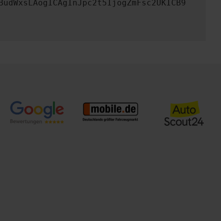
BudWxsLAogICAgInJpc2t5IjogZmFsc2UKICB9