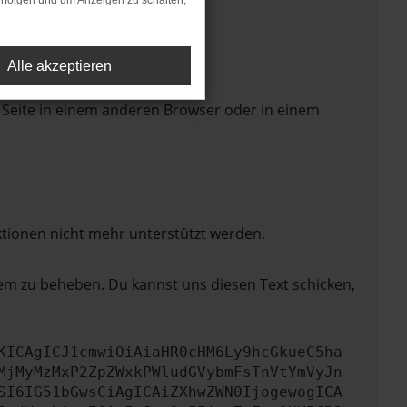
rfolgen und um Anzeigen zu schalten,
Alle akzeptieren
 Seite in einem anderen Browser oder in einem
ktionen nicht mehr unterstützt werden.
lem zu beheben. Du kannst uns diesen Text schicken,
KICAgICJ1cmwiOiAiaHR0cHM6Ly9hcGkueC5ha
MjMyMzMxP2ZpZWxkPWludGVybmFsTnVtYmVyJn
SI6IG51bGwsCiAgICAiZXhwZWN0IjogewogICA