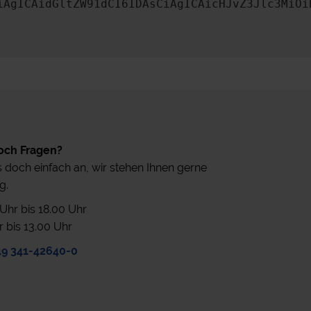
iAgICAidGltZW91dCI6IDAsCiAgICAicHJvZ3Jlc3MiOi
och Fragen?
 doch einfach an, wir stehen Ihnen gerne
g.
0 Uhr bis 18.00 Uhr
r bis 13.00 Uhr
49 341-42640-0