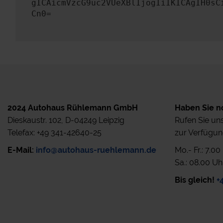
gICAicmVzcG9uc2VUeXBlIjogIiIKICAgIH0sC
Cn0=
2024 Autohaus Rühlemann GmbH
Haben Sie n
Dieskaustr. 102, D-04249 Leipzig
Rufen Sie uns
Telefax: +49 341-42640-25
zur Verfügun
E-Mail:
info@autohaus-ruehlemann.de
Mo.- Fr.: 7.0
Sa.: 08.00 Uh
Bis gleich!
+