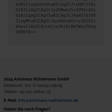
b2R5IjogbnVsbCwKICAgICJleHBlY3Qi
OiB7CiAgICAgICJyZXNwb25zZVR5cGUi
OiAiIgogICAgfSwKICAgICJ0aW1lb3V0
IjogMCwKICAgICJwcm9ncmVzcyI6IG51
bGwsCiAgICAicmlza3kiOiBmYWxzZQog
IH0KfQ==
2024 Autohaus Rühlemann GmbH
Dieskaustr. 102, D-04249 Leipzig
Telefax: +49 341-42640-25
E-Mail:
info@autohaus-ruehlemann.de
Haben Sie noch Fragen?