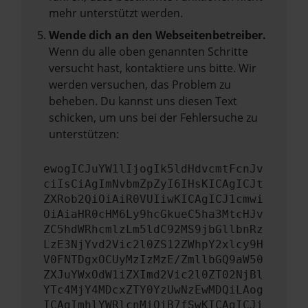
mehr unterstützt werden.
Wende dich an den Webseitenbetreiber.
Wenn du alle oben genannten Schritte
versucht hast, kontaktiere uns bitte. Wir
werden versuchen, das Problem zu
beheben. Du kannst uns diesen Text
schicken, um uns bei der Fehlersuche zu
unterstützen:
ewogICJuYW1lIjogIk5ldHdvcmtFcnJv
ciIsCiAgImNvbmZpZyI6IHsKICAgICJt
ZXRob2QiOiAiR0VUIiwKICAgICJ1cmwi
OiAiaHR0cHM6Ly9hcGkueC5ha3MtcHJv
ZC5hdWRhcmlzLm5ldC92MS9jbGllbnRz
LzE3NjYvd2Vic2l0ZS12ZWhpY2xlcy9H
V0FNTDgxOCUyMzIzMzE/ZmllbGQ9aW50
ZXJuYWxOdW1iZXImd2Vic2l0ZT02NjBl
YTc4MjY4MDcxZTY0YzUwNzEwMDQiLAog
ICAgImhlYWRlcnMiOiB7fSwKICAgICJi