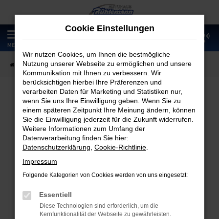
Zum
Hauptinhalt
Cookie Einstellungen
springen
0
MENÜ
Wir nutzen Cookies, um Ihnen die bestmögliche
Nutzung unserer Webseite zu ermöglichen und unsere
Startseite
Fahrzeugangebote
Fahrzeugmarkt
Kommunikation mit Ihnen zu verbessern. Wir
berücksichtigen hierbei Ihre Präferenzen und
verarbeiten Daten für Marketing und Statistiken nur,
wenn Sie uns Ihre Einwilligung geben. Wenn Sie zu
Fahrzeugmarkt
einem späteren Zeitpunkt Ihre Meinung ändern, können
Sie die Einwilligung jederzeit für die Zukunft widerrufen.
Weitere Informationen zum Umfang der
Datenverarbeitung finden Sie hier:
Datenschutzerklärung
,
Cookie-Richtlinie
.
Fehler: Network Error
Impressum
Folgende Kategorien von Cookies werden von uns eingesetzt:
Beim Laden ist ein Fehler aufgetreten.
Hier sind ein paar Tipps, die dir helfen können:
Essentiell
Diese Technologien sind erforderlich, um die
Überprüfe deine Firewall und deine
Kernfunktionalität der Webseite zu gewährleisten.