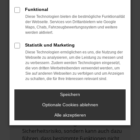
Internetverbindung.
Funktional
Laden andere Webseiten, zum Beispiel
Diese Technologien bieten die bestmögliche Funktionalität
deine Suchmaschine?
der Webseite. Services von Drittanbietern wie Google
Prüfe deine Browsererweiterungen.
Maps, Chats, Fahrzeugbewertungssystem und weitere
werden aktiviert.
Manche Erweiterungen, wie Werbeblocker,
können das Laden bestimmter Seiten
Statistik und Marketing
verhindern. Funktioniert die Seite in einem
Diese Technologien ermöglichen es uns, die Nutzung der
anderen Browser oder in einem privaten
Webseite zu analysieren, um die Leistung zu messen und
zu verbessern. Zudem werden Technologien eingesetzt,
Fenster?
die von dritten Werbetreibenden verwendet werden, um
Sie auf anderen Webseiten zu verfolgen und um Anzeigen
Starte dein Gerät neu.
zu schalten, die für Ihre Interessen relevant sind.
Das kann manchmal helfen,
vorübergehende Probleme zu beheben.
Speichern
Stelle sicher, dass dein Browser und dein
Optionale Cookies ablehnen
Betriebssystem auf dem neuesten Stand
sind.
Alle akzeptieren
Veraltete Software birgt nicht nur ein
Sicherheitsrisiko, sondern kann auch dazu
führen, dass bestimmte Funktionen nicht