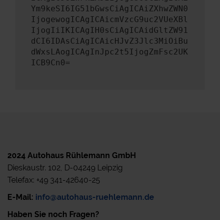
Ym9keSI6IG51bGwsCiAgICAiZXhwZWN0
IjogewogICAgICAicmVzcG9uc2VUeXBl
IjogIiIKICAgIH0sCiAgICAidGltZW91
dCI6IDAsCiAgICAicHJvZ3Jlc3MiOiBu
dWxsLAogICAgInJpc2t5IjogZmFsc2UK
ICB9Cn0=
2024 Autohaus Rühlemann GmbH
Dieskaustr. 102, D-04249 Leipzig
Telefax: +49 341-42640-25
E-Mail:
info@autohaus-ruehlemann.de
Haben Sie noch Fragen?