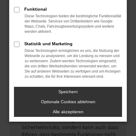
Internetverbindung.
Funktional
Laden andere Webseiten, zum Beispiel
Diese Technologien bieten die bestmögliche Funktionalität
deine Suchmaschine?
der Webseite. Services von Drittanbietern wie Google
Prüfe deine Browsererweiterungen.
Maps, Chats, Fahrzeugbewertungssystem und weitere
werden aktiviert.
Manche Erweiterungen, wie Werbeblocker,
können das Laden bestimmter Seiten
Statistik und Marketing
verhindern. Funktioniert die Seite in einem
Diese Technologien ermöglichen es uns, die Nutzung der
anderen Browser oder in einem privaten
Webseite zu analysieren, um die Leistung zu messen und
zu verbessern. Zudem werden Technologien eingesetzt,
Fenster?
die von dritten Werbetreibenden verwendet werden, um
Sie auf anderen Webseiten zu verfolgen und um Anzeigen
Starte dein Gerät neu.
zu schalten, die für Ihre Interessen relevant sind.
Das kann manchmal helfen,
vorübergehende Probleme zu beheben.
Speichern
Stelle sicher, dass dein Browser und dein
Optionale Cookies ablehnen
Betriebssystem auf dem neuesten Stand
sind.
Alle akzeptieren
Veraltete Software birgt nicht nur ein
Sicherheitsrisiko, sondern kann auch dazu
führen, dass bestimmte Funktionen nicht