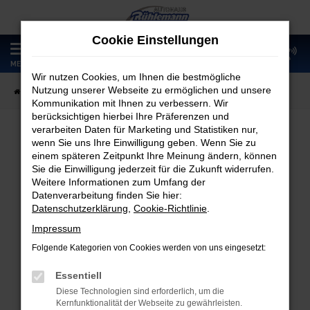
Zum
Hauptinhalt
Cookie Einstellungen
springen
0
MENÜ
Wir nutzen Cookies, um Ihnen die bestmögliche
Nutzung unserer Webseite zu ermöglichen und unsere
Startseite
Fahrzeugangebote
Fahrzeugmarkt
Kommunikation mit Ihnen zu verbessern. Wir
berücksichtigen hierbei Ihre Präferenzen und
verarbeiten Daten für Marketing und Statistiken nur,
wenn Sie uns Ihre Einwilligung geben. Wenn Sie zu
Fahrzeugmarkt
einem späteren Zeitpunkt Ihre Meinung ändern, können
Sie die Einwilligung jederzeit für die Zukunft widerrufen.
Weitere Informationen zum Umfang der
Datenverarbeitung finden Sie hier:
Datenschutzerklärung
,
Cookie-Richtlinie
.
Fehler: Network Error
Impressum
Folgende Kategorien von Cookies werden von uns eingesetzt:
Beim Laden ist ein Fehler aufgetreten.
Hier sind ein paar Tipps, die dir helfen können:
Essentiell
Diese Technologien sind erforderlich, um die
Überprüfe deine Firewall und deine
Kernfunktionalität der Webseite zu gewährleisten.