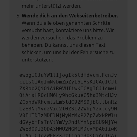
mehr unterstützt werden.
Wende dich an den Webseitenbetreiber.
Wenn du alle oben genannten Schritte
versucht hast, kontaktiere uns bitte. Wir
werden versuchen, das Problem zu
beheben. Du kannst uns diesen Text
schicken, um uns bei der Fehlersuche zu
unterstützen:
ewogICJuYW1lIjogIk5ldHdvcmtFcnJv
ciIsCiAgImNvbmZpZyI6IHsKICAgICJt
ZXRob2QiOiAiR0VUIiwKICAgICJ1cmwi
OiAiaHR0cHM6Ly9hcGkueC5ha3MtcHJv
ZC5hdWRhcmlzLm5ldC92MS9jbGllbnRz
LzE3NjYvd2Vic2l0ZS12ZWhpY2xlcy9H
V0FHTDIzMDElMjMyMzMxP2ZpZWxkPWlu
dGVybmFsTnVtYmVyJndlYnNpdGU9NjYw
ZWE3ODI2ODA3MWU2NGM1MDcxMDA0IiwK
ICAgICJoZWFkZXJzIjoge30sCiAgICAi