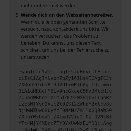
mehr unterstützt werden.
Wende dich an den Webseitenbetreiber.
Wenn du alle oben genannten Schritte
versucht hast, kontaktiere uns bitte. Wir
werden versuchen, das Problem zu
beheben. Du kannst uns diesen Text
schicken, um uns bei der Fehlersuche zu
unterstützen:
ewogICJuYW1lIjogIk5ldHdvcmtFcnJv
ciIsCiAgImNvbmZpZyI6IHsKICAgICJt
ZXRob2QiOiAiR0VUIiwKICAgICJ1cmwi
OiAiaHR0cHM6Ly9hcGkueC5ha3MtcHJv
ZC5hdWRhcmlzLm5ldC92MS9jbGllbnRz
LzE3NjYvd2Vic2l0ZS12ZWhpY2xlcy8y
NjUwMTUwOSUyMzE0NzM/ZmllbGQ9aW50
ZXJuYWxOdW1iZXImd2Vic2l0ZT02NjBl
YTc4MjY4MDcxZTY0YzUwNzEwMDQiLAog
ICAgImhlYWRlcnMiOiB7fSwKICAgICJi