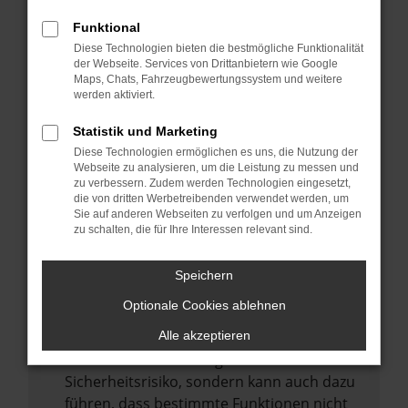
Internetverbindung.
Funktional
Laden andere Webseiten, zum Beispiel
Diese Technologien bieten die bestmögliche Funktionalität
deine Suchmaschine?
der Webseite. Services von Drittanbietern wie Google
Prüfe deine Browsererweiterungen.
Maps, Chats, Fahrzeugbewertungssystem und weitere
werden aktiviert.
Manche Erweiterungen, wie Werbeblocker,
können das Laden bestimmter Seiten
Statistik und Marketing
verhindern. Funktioniert die Seite in einem
Diese Technologien ermöglichen es uns, die Nutzung der
anderen Browser oder in einem privaten
Webseite zu analysieren, um die Leistung zu messen und
zu verbessern. Zudem werden Technologien eingesetzt,
Fenster?
die von dritten Werbetreibenden verwendet werden, um
Sie auf anderen Webseiten zu verfolgen und um Anzeigen
Starte dein Gerät neu.
zu schalten, die für Ihre Interessen relevant sind.
Das kann manchmal helfen,
vorübergehende Probleme zu beheben.
Speichern
Stelle sicher, dass dein Browser und dein
Optionale Cookies ablehnen
Betriebssystem auf dem neuesten Stand
sind.
Alle akzeptieren
Veraltete Software birgt nicht nur ein
Sicherheitsrisiko, sondern kann auch dazu
führen, dass bestimmte Funktionen nicht