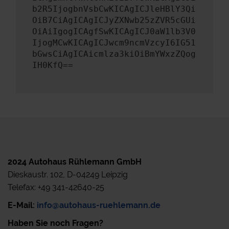
b2R5IjogbnVsbCwKICAgICJleHBlY3Qi
OiB7CiAgICAgICJyZXNwb25zZVR5cGUi
OiAiIgogICAgfSwKICAgICJ0aW1lb3V0
IjogMCwKICAgICJwcm9ncmVzcyI6IG51
bGwsCiAgICAicmlza3kiOiBmYWxzZQog
IH0KfQ==
2024 Autohaus Rühlemann GmbH
Dieskaustr. 102, D-04249 Leipzig
Telefax: +49 341-42640-25
E-Mail:
info@autohaus-ruehlemann.de
Haben Sie noch Fragen?