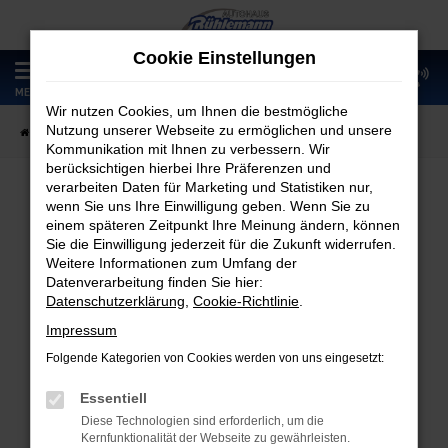
Zum
Hauptinhalt
Cookie Einstellungen
springen
0
MENÜ
Wir nutzen Cookies, um Ihnen die bestmögliche
Nutzung unserer Webseite zu ermöglichen und unsere
Startseite
Fahrzeugangebote
Fahrzeugmarkt
Kommunikation mit Ihnen zu verbessern. Wir
berücksichtigen hierbei Ihre Präferenzen und
verarbeiten Daten für Marketing und Statistiken nur,
wenn Sie uns Ihre Einwilligung geben. Wenn Sie zu
Fahrzeugmarkt
einem späteren Zeitpunkt Ihre Meinung ändern, können
Sie die Einwilligung jederzeit für die Zukunft widerrufen.
Weitere Informationen zum Umfang der
Datenverarbeitung finden Sie hier:
Datenschutzerklärung
,
Cookie-Richtlinie
.
Fehler: Network Error
Impressum
Folgende Kategorien von Cookies werden von uns eingesetzt:
Beim Laden ist ein Fehler aufgetreten.
Hier sind ein paar Tipps, die dir helfen können:
Essentiell
Diese Technologien sind erforderlich, um die
Überprüfe deine Firewall und deine
Kernfunktionalität der Webseite zu gewährleisten.