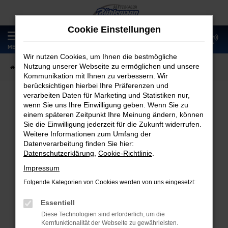
Zum
Hauptinhalt
Cookie Einstellungen
springen
0
MENÜ
Wir nutzen Cookies, um Ihnen die bestmögliche
Nutzung unserer Webseite zu ermöglichen und unsere
Startseite
Fahrzeugangebote
Fahrzeugmarkt
Kommunikation mit Ihnen zu verbessern. Wir
berücksichtigen hierbei Ihre Präferenzen und
verarbeiten Daten für Marketing und Statistiken nur,
wenn Sie uns Ihre Einwilligung geben. Wenn Sie zu
Fahrzeugmarkt
einem späteren Zeitpunkt Ihre Meinung ändern, können
Sie die Einwilligung jederzeit für die Zukunft widerrufen.
Weitere Informationen zum Umfang der
Datenverarbeitung finden Sie hier:
Datenschutzerklärung
,
Cookie-Richtlinie
.
Fehler: Network Error
Impressum
Folgende Kategorien von Cookies werden von uns eingesetzt:
Beim Laden ist ein Fehler aufgetreten.
Hier sind ein paar Tipps, die dir helfen können:
Essentiell
Diese Technologien sind erforderlich, um die
Überprüfe deine Firewall und deine
Kernfunktionalität der Webseite zu gewährleisten.