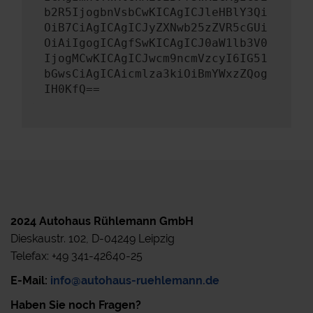
b2R5IjogbnVsbCwKICAgICJleHBlY3Qi
OiB7CiAgICAgICJyZXNwb25zZVR5cGUi
OiAiIgogICAgfSwKICAgICJ0aW1lb3V0
IjogMCwKICAgICJwcm9ncmVzcyI6IG51
bGwsCiAgICAicmlza3kiOiBmYWxzZQog
IH0KfQ==
2024 Autohaus Rühlemann GmbH
Dieskaustr. 102, D-04249 Leipzig
Telefax: +49 341-42640-25
E-Mail:
info@autohaus-ruehlemann.de
Haben Sie noch Fragen?