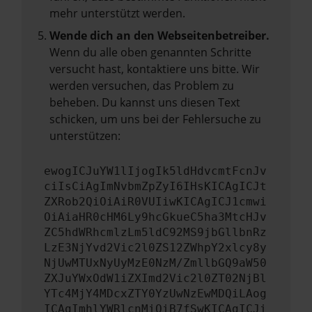
mehr unterstützt werden.
Wende dich an den Webseitenbetreiber.
Wenn du alle oben genannten Schritte
versucht hast, kontaktiere uns bitte. Wir
werden versuchen, das Problem zu
beheben. Du kannst uns diesen Text
schicken, um uns bei der Fehlersuche zu
unterstützen:
ewogICJuYW1lIjogIk5ldHdvcmtFcnJv
ciIsCiAgImNvbmZpZyI6IHsKICAgICJt
ZXRob2QiOiAiR0VUIiwKICAgICJ1cmwi
OiAiaHR0cHM6Ly9hcGkueC5ha3MtcHJv
ZC5hdWRhcmlzLm5ldC92MS9jbGllbnRz
LzE3NjYvd2Vic2l0ZS12ZWhpY2xlcy8y
NjUwMTUxNyUyMzE0NzM/ZmllbGQ9aW50
ZXJuYWxOdW1iZXImd2Vic2l0ZT02NjBl
YTc4MjY4MDcxZTY0YzUwNzEwMDQiLAog
ICAgImhlYWRlcnMiOiB7fSwKICAgICJi