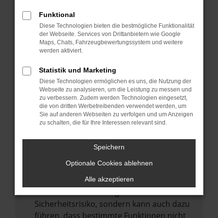
Internetverbindung.
Funktional
Laden andere Webseiten, zum Beispiel
Diese Technologien bieten die bestmögliche Funktionalität
deine Suchmaschine?
der Webseite. Services von Drittanbietern wie Google
Prüfe deine Browsererweiterungen.
Maps, Chats, Fahrzeugbewertungssystem und weitere
werden aktiviert.
Manche Erweiterungen, wie Werbeblocker,
können das Laden bestimmter Seiten
Statistik und Marketing
verhindern. Funktioniert die Seite in einem
Diese Technologien ermöglichen es uns, die Nutzung der
anderen Browser oder in einem privaten
Webseite zu analysieren, um die Leistung zu messen und
zu verbessern. Zudem werden Technologien eingesetzt,
Fenster?
die von dritten Werbetreibenden verwendet werden, um
Sie auf anderen Webseiten zu verfolgen und um Anzeigen
Starte dein Gerät neu.
zu schalten, die für Ihre Interessen relevant sind.
Das kann manchmal helfen,
vorübergehende Probleme zu beheben.
Speichern
Stelle sicher, dass dein Browser und dein
Optionale Cookies ablehnen
Betriebssystem auf dem neuesten Stand
sind.
Alle akzeptieren
Veraltete Software birgt nicht nur ein
Sicherheitsrisiko, sondern kann auch dazu
führen, dass bestimmte Funktionen nicht