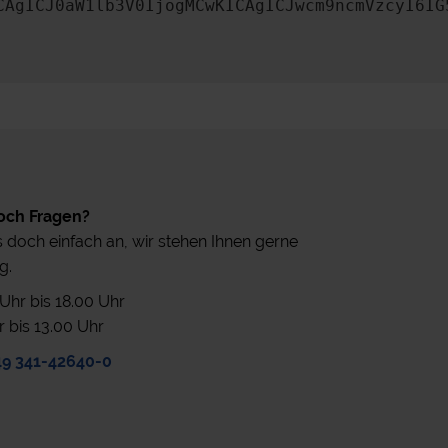
CAgICJ0aW1lb3V0IjogMCwKICAgICJwcm9ncmVzcyI6IG
och Fragen?
 doch einfach an, wir stehen Ihnen gerne
g.
0 Uhr bis 18.00 Uhr
r bis 13.00 Uhr
49 341-42640-0