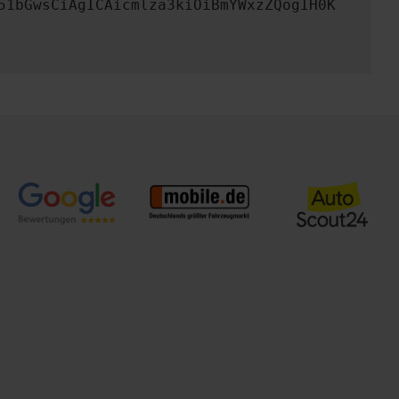
51bGwsCiAgICAicmlza3kiOiBmYWxzZQogIH0K