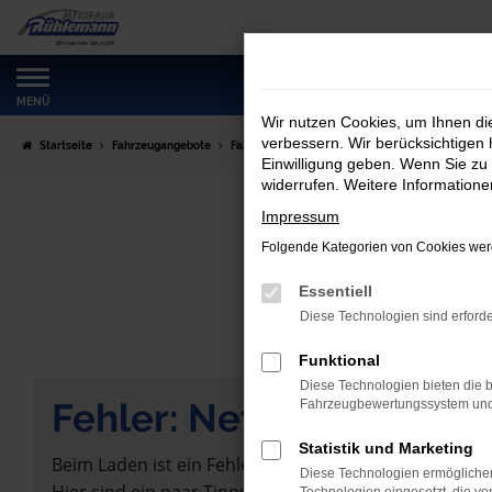
Zum
Hauptinhalt
springen
MENÜ
Wir nutzen Cookies, um Ihnen d
verbessern. Wir berücksichtigen 
Startseite
Fahrzeugangebote
Fahrzeugmarkt
Einwilligung geben. Wenn Sie zu 
widerrufen. Weitere Information
Impressum
Folgende Kategorien von Cookies werd
Essentiell
Diese Technologien sind erforde
Funktional
Diese Technologien bieten die b
Fehler: Network Error
Fahrzeugbewertungssystem und w
Statistik und Marketing
Beim Laden ist ein Fehler aufgetreten.
Diese Technologien ermöglichen