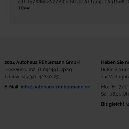
gICJyZXNwb25zZVR5cGUiOiAiIgogICAgfSwKI
fQ==
2024 Autohaus Rühlemann GmbH
Haben Sie n
Dieskaustr. 102, D-04249 Leipzig
Rufen Sie uns
Telefax: +49 341-42640-25
zur Verfügun
E-Mail:
info@autohaus-ruehlemann.de
Mo.- Fr.: 7.0
Sa.: 08.00 Uh
Bis gleich!
+