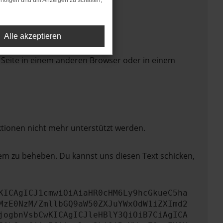
rfolgen und um Anzeigen zu schalten,
Alle akzeptieren
 Seite in einem anderen Browser oder in einem
ktionen nicht mehr unterstützt werden.
lem zu beheben. Du kannst uns diesen Text schicken,
KICAgICJ1cmwiOiAiaHR0cHM6Ly9hcGkueC5ha
MzE0NzM/ZmllbGQ9aW50ZXJuYWxOdW1iZXImd2
jogbnVsbCwKICAgICJleHBlY3QiOiB7CiAgICA